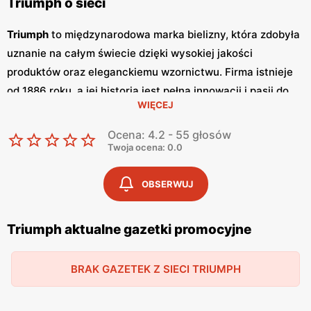
Triumph o sieci
Triumph
to międzynarodowa marka bielizny, która zdobyła
uznanie na całym świecie dzięki wysokiej jakości
produktów oraz eleganckiemu wzornictwu. Firma istnieje
od 1886 roku, a jej historia jest pełna innowacji i pasji do
WIĘCEJ
tworzenia bielizny, która łączy komfort z estetyką. Triumph
oferuje szeroki wybór biustonoszy, majtek, koszulek
Ocena: 4.2 - 55 głosów
nocnych oraz bielizny modelującej, odpowiadając na
Twoja ocena: 0.0
potrzeby kobiet w każdym wieku. Triumph regularnie
wydaje
gazetki promocyjne
, które są dostępne zarówno w
OBSERWUJ
formie drukowanej, jak i online.
Gazetki
te ukazują się co
miesiąc, prezentując najnowsze kolekcje oraz aktualne
Triumph aktualne gazetki promocyjne
promocje
. Dzięki nim klienci mogą na bieżąco śledzić
dostępne
promocje
i korzystać z atrakcyjnych
niskich cen
BRAK GAZETEK Z SIECI TRIUMPH
na produkty najwyższej jakości. Regularne
promocje
sprawiają, że elegancka bielizna Triumph jest dostępna dla