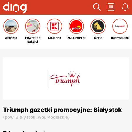
Wakacje
Powrót do
Kaufland
POLOmarket
Netto
Intermarche
szkoły!
Triumph gazetki promocyjne: Białystok
(
pow. Białystok,
woj. Podlaskie
)