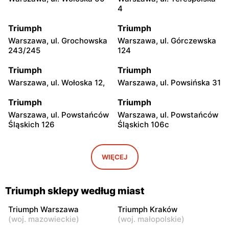
4
Triumph
Triumph
Warszawa, ul. Grochowska
Warszawa, ul. Górczewska
243/245
124
Triumph
Triumph
Warszawa, ul. Wołoska 12,
Warszawa, ul. Powsińska 31
Triumph
Triumph
Warszawa, ul. Powstańców
Warszawa, ul. Powstańców
Śląskich 126
Śląskich 106c
Triumph
Triumph
Warszawa, ul. Wałbrzyska
Warszawa, ul. Puławska
WIĘCEJ
11/133
246
Triumph
Triumph
Triumph sklepy według miast
Warszawa, ul.
Warszawa, ul. Grochowska
Ostrobramska 75C
93
Triumph Warszawa
Triumph Kraków
(
woj. mazowieckie
)
(
woj. małopolskie
)
Triumph
Triumph