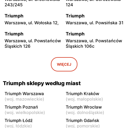
243/245
124
Triumph
Triumph
Warszawa, ul. Wołoska 12,
Warszawa, ul. Powsińska 31
Triumph
Triumph
Warszawa, ul. Powstańców
Warszawa, ul. Powstańców
Śląskich 126
Śląskich 106c
Triumph
Triumph
Warszawa, ul. Wałbrzyska
Warszawa, ul. Puławska
WIĘCEJ
11/133
246
Triumph
Triumph
Triumph sklepy według miast
Warszawa, ul.
Warszawa, ul. Grochowska
Ostrobramska 75C
93
Triumph Warszawa
Triumph Kraków
(
woj. mazowieckie
)
(
woj. małopolskie
)
Triumph
Triumph
Triumph Poznań
Triumph Wrocław
Warszawa, ul. Annopol 2
Warszawa, ul. plac
(
woj. wielkopolskie
)
(
woj. dolnośląskie
)
Czerwca 1976 Roku 6
Triumph Łódź
Triumph Gdańsk
(
woj. łódzkie
)
(
woj. pomorskie
)
Triumph
Triumph