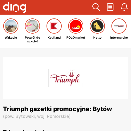
Wakacje
Powrót do
Kaufland
POLOmarket
Netto
Intermarche
szkoły!
Triumph gazetki promocyjne: Bytów
(
pow. Bytowski,
woj. Pomorskie
)