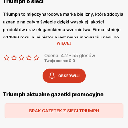
Triumph o sieci
Triumph
to międzynarodowa marka bielizny, która zdobyła
uznanie na całym świecie dzięki wysokiej jakości
produktów oraz eleganckiemu wzornictwu. Firma istnieje
od 1886 roku, a jej historia jest pełna innowacji i pasji do
WIĘCEJ
tworzenia bielizny, która łączy komfort z estetyką. Triumph
oferuje szeroki wybór biustonoszy, majtek, koszulek
Ocena: 4.2 - 55 głosów
nocnych oraz bielizny modelującej, odpowiadając na
Twoja ocena: 0.0
potrzeby kobiet w każdym wieku. Triumph regularnie
wydaje
gazetki promocyjne
, które są dostępne zarówno w
OBSERWUJ
formie drukowanej, jak i online.
Gazetki
te ukazują się co
miesiąc, prezentując najnowsze kolekcje oraz aktualne
Triumph aktualne gazetki promocyjne
promocje
. Dzięki nim klienci mogą na bieżąco śledzić
dostępne
promocje
i korzystać z atrakcyjnych
niskich cen
BRAK GAZETEK Z SIECI TRIUMPH
na produkty najwyższej jakości. Regularne
promocje
sprawiają, że elegancka bielizna Triumph jest dostępna dla