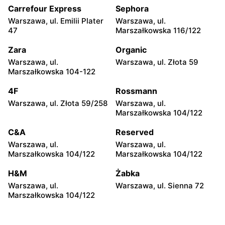
Broniewskiego 85
Niepodległości 19
Carrefour Express
Sephora
Warszawa, ul. Emilii Plater
Warszawa, ul.
Top Market
Top Market
47
Marszałkowska 116/122
Warszawa, ul. Piotra
Ruda, ul. Ruda 5
Wysockiego 6
Zara
Organic
Warszawa, ul.
Warszawa, ul. Złota 59
Top Market
Top Market
Marszałkowska 104-122
Warszawa, ul.
Warszawa, ul. Jana III
Czarnomorska 7a
Sobieskiego 60/14
4F
Rossmann
Warszawa, ul. Złota 59/258
Warszawa, ul.
Top Market
Top Market
Marszałkowska 104/122
Warszawa, ul. Tadeusza
Warszawa, ul. Gotarda 16
Rechniewskiego 8
C&A
Reserved
Warszawa, ul.
Warszawa, ul.
Top Market
Top Market
Marszałkowska 104/122
Marszałkowska 104/122
Warszawa, ul. Nicejska 2
Warszawa, ul. Łabiszyńska
21
H&M
Żabka
Warszawa, ul.
Warszawa, ul. Sienna 72
Top Market
Top Market
Marszałkowska 104/122
Warszawa, ul. Sęczkowa 60
Warszawa, ul. pasaż
Stokłosy 11