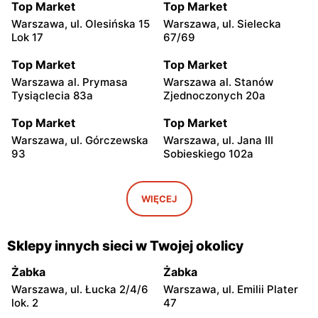
Top Market
Top Market
Warszawa, ul. Olesińska 15
Warszawa, ul. Sielecka
Lok 17
67/69
Top Market
Top Market
Warszawa al. Prymasa
Warszawa al. Stanów
Tysiąclecia 83a
Zjednoczonych 20a
Top Market
Top Market
Warszawa, ul. Górczewska
Warszawa, ul. Jana III
93
Sobieskiego 102a
Top Market
Top Market
Warszawa, ul. Smoleńska
Warszawa, ul. Żwirki i
WIĘCEJ
83
Wigury 17
Top Market
Top Market
Sklepy innych sieci w Twojej okolicy
Warszawa al. Krakowska
Warszawa, ul. Władysława
274
Broniewskiego 37
Żabka
Żabka
Warszawa, ul. Łucka 2/4/6
Warszawa, ul. Emilii Plater
Top Market
Top Market
lok. 2
47
Warszawa, ul. Władysława
Warszawa al.