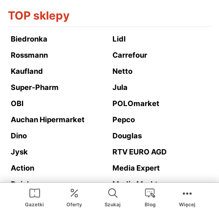
TOP sklepy
Biedronka
Lidl
Rossmann
Carrefour
Kaufland
Netto
Super-Pharm
Jula
OBI
POLOmarket
Auchan Hipermarket
Pepco
Dino
Douglas
Jysk
RTV EURO AGD
Action
Media Expert
Deichmann
Media Markt
Gazetki
Oferty
Szukaj
Blog
Więcej
Ding.pl to serwis internetowy prezentujący
gazetki promocyjne