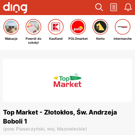
Wakacje
Powrót do
Kaufland
POLOmarket
Netto
Intermarche
szkoły!
Top Market - Złotokłos, Św. Andrzeja
Boboli 1
(
pow. Piaseczyński,
woj. Mazowieckie
)