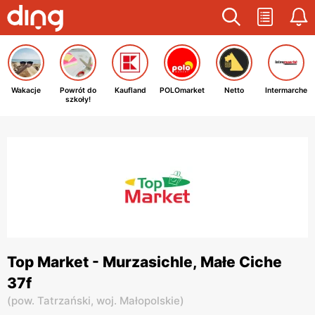
Wakacje
Powrót do
Kaufland
POLOmarket
Netto
Intermarche
szkoły!
Top Market - Murzasichle, Małe Ciche
37f
(
pow. Tatrzański,
woj. Małopolskie
)