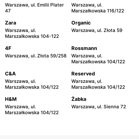
Warszawa, ul. Emilii Plater
Warszawa, ul.
Top Market
Top Market
47
Marszałkowska 116/122
Warszawa, ul. Piotra
Ruda, ul. Ruda 5
Wysockiego 6
Zara
Organic
Warszawa, ul.
Warszawa, ul. Złota 59
Top Market
Top Market
Marszałkowska 104-122
Warszawa, ul.
Warszawa, ul. Jana III
Czarnomorska 7a
Sobieskiego 60/14
4F
Rossmann
Warszawa, ul. Złota 59/258
Warszawa, ul.
Top Market
Top Market
Marszałkowska 104/122
Warszawa, ul. Tadeusza
Warszawa, ul. Gotarda 16
Rechniewskiego 8
C&A
Reserved
Warszawa, ul.
Warszawa, ul.
Top Market
Top Market
Marszałkowska 104/122
Marszałkowska 104/122
Warszawa, ul. Nicejska 2
Warszawa, ul. Łabiszyńska
21
H&M
Żabka
Warszawa, ul.
Warszawa, ul. Sienna 72
Top Market
Top Market
Marszałkowska 104/122
Warszawa, ul. Sęczkowa 60
Warszawa, ul. pasaż
Stokłosy 11