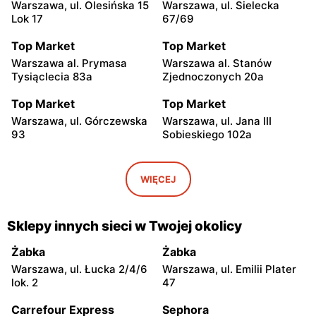
Warszawa, ul. Olesińska 15
Warszawa, ul. Sielecka
Lok 17
67/69
Top Market
Top Market
Warszawa al. Prymasa
Warszawa al. Stanów
Tysiąclecia 83a
Zjednoczonych 20a
Top Market
Top Market
Warszawa, ul. Górczewska
Warszawa, ul. Jana III
93
Sobieskiego 102a
Top Market
Top Market
Warszawa, ul. Smoleńska
Warszawa, ul. Żwirki i
WIĘCEJ
83
Wigury 17
Top Market
Top Market
Sklepy innych sieci w Twojej okolicy
Warszawa al. Krakowska
Warszawa, ul. Władysława
274
Broniewskiego 37
Żabka
Żabka
Warszawa, ul. Łucka 2/4/6
Warszawa, ul. Emilii Plater
Top Market
Top Market
lok. 2
47
Warszawa, ul. Władysława
Warszawa al.
Broniewskiego 85
Niepodległości 19
Carrefour Express
Sephora