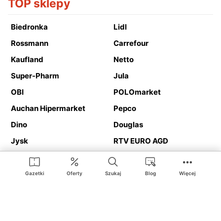
TOP sklepy
Biedronka
Lidl
Rossmann
Carrefour
Kaufland
Netto
Super-Pharm
Jula
OBI
POLOmarket
Auchan Hipermarket
Pepco
Dino
Douglas
Jysk
RTV EURO AGD
Action
Media Expert
Deichmann
Media Markt
Gazetki
Oferty
Szukaj
Blog
Więcej
Ding.pl to serwis internetowy prezentujący
gazetki promocyjne
oraz
katalogi
sklepów i dużych sieci handlowych. Dzięki
geolokalizacji otrzymasz przede wszystkim oferty sklepów, z