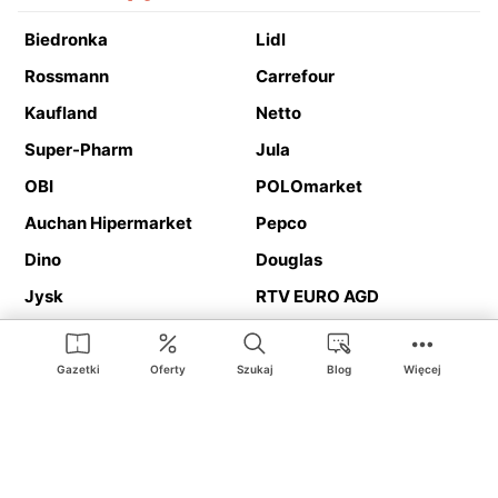
Biedronka
Lidl
Rossmann
Carrefour
Kaufland
Netto
Super-Pharm
Jula
OBI
POLOmarket
Auchan Hipermarket
Pepco
Dino
Douglas
Jysk
RTV EURO AGD
Action
Media Expert
Deichmann
Media Markt
Gazetki
Oferty
Szukaj
Blog
Więcej
Ding.pl to serwis internetowy prezentujący
gazetki promocyjne
oraz
katalogi
sklepów i dużych sieci handlowych. Dzięki
geolokalizacji otrzymasz przede wszystkim oferty sklepów, z
Twojego bliskiego otoczenia. Dodatkowo na stronie znajdziesz