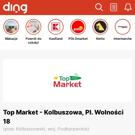
Wakacje
Powrót do
Kaufland
POLOmarket
Netto
Intermarche
szkoły!
Top Market - Kolbuszowa, Pl. Wolności
18
(
pow. Kolbuszowski,
woj. Podkarpackie
)