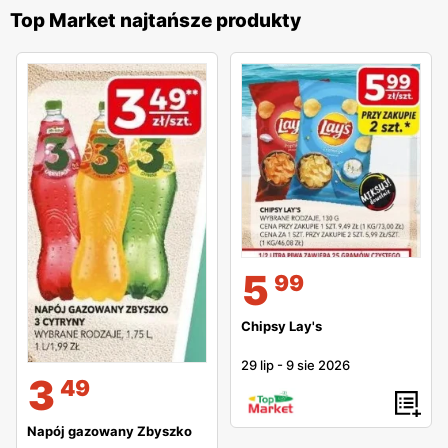
Top Market najtańsze produkty
5
99
Chipsy Lay's
29 lip
-
9 sie 2026
3
49
Napój gazowany Zbyszko