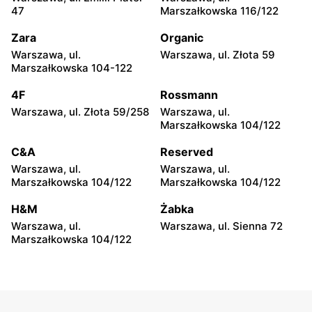
Top Market
Top Market
47
Marszałkowska 116/122
Warszawa, ul. Piotra
Ruda, ul. Ruda 5
Wysockiego 6
Zara
Organic
Warszawa, ul.
Warszawa, ul. Złota 59
Top Market
Top Market
Marszałkowska 104-122
Warszawa, ul.
Warszawa, ul. Jana III
Czarnomorska 7a
Sobieskiego 60/14
4F
Rossmann
Warszawa, ul. Złota 59/258
Warszawa, ul.
Top Market
Top Market
Marszałkowska 104/122
Warszawa, ul. Tadeusza
Warszawa, ul. Gotarda 16
Rechniewskiego 8
C&A
Reserved
Warszawa, ul.
Warszawa, ul.
Top Market
Top Market
Marszałkowska 104/122
Marszałkowska 104/122
Warszawa, ul. Nicejska 2
Warszawa, ul. Łabiszyńska
21
H&M
Żabka
Warszawa, ul.
Warszawa, ul. Sienna 72
Top Market
Top Market
Marszałkowska 104/122
Warszawa, ul. Sęczkowa 60
Warszawa, ul. pasaż
Stokłosy 11