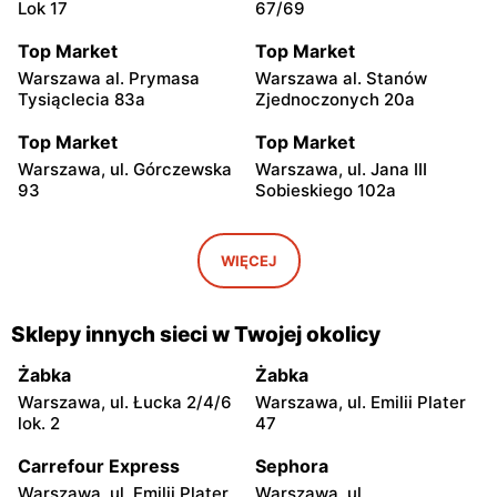
Lok 17
67/69
Top Market
Top Market
Warszawa al. Prymasa
Warszawa al. Stanów
Tysiąclecia 83a
Zjednoczonych 20a
Top Market
Top Market
Warszawa, ul. Górczewska
Warszawa, ul. Jana III
93
Sobieskiego 102a
Top Market
Top Market
Warszawa, ul. Smoleńska
Warszawa, ul. Żwirki i
WIĘCEJ
83
Wigury 17
Top Market
Top Market
Sklepy innych sieci w Twojej okolicy
Warszawa al. Krakowska
Warszawa, ul. Władysława
274
Broniewskiego 37
Żabka
Żabka
Warszawa, ul. Łucka 2/4/6
Warszawa, ul. Emilii Plater
Top Market
Top Market
lok. 2
47
Warszawa, ul. Władysława
Warszawa al.
Broniewskiego 85
Niepodległości 19
Carrefour Express
Sephora
Warszawa, ul. Emilii Plater
Warszawa, ul.