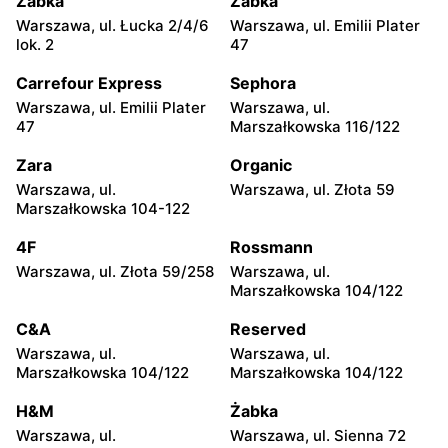
Żabka
Żabka
Warszawa, ul. Łucka 2/4/6
Warszawa, ul. Emilii Plater
Top Market
Top Market
lok. 2
47
Warszawa, ul. Władysława
Warszawa al.
Broniewskiego 85
Niepodległości 19
Carrefour Express
Sephora
Warszawa, ul. Emilii Plater
Warszawa, ul.
Top Market
Top Market
47
Marszałkowska 116/122
Warszawa, ul. Piotra
Ruda, ul. Ruda 5
Wysockiego 6
Zara
Organic
Warszawa, ul.
Warszawa, ul. Złota 59
Top Market
Top Market
Marszałkowska 104-122
Warszawa, ul.
Warszawa, ul. Jana III
Czarnomorska 7a
Sobieskiego 60/14
4F
Rossmann
Warszawa, ul. Złota 59/258
Warszawa, ul.
Top Market
Top Market
Marszałkowska 104/122
Warszawa, ul. Tadeusza
Warszawa, ul. Gotarda 16
Rechniewskiego 8
C&A
Reserved
Warszawa, ul.
Warszawa, ul.
Top Market
Top Market
Marszałkowska 104/122
Marszałkowska 104/122
Warszawa, ul. Nicejska 2
Warszawa, ul. Łabiszyńska
21
H&M
Żabka
Warszawa, ul.
Warszawa, ul. Sienna 72
Top Market
Top Market