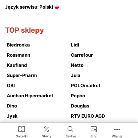
Język serwisu: Polski
TOP sklepy
Biedronka
Lidl
Rossmann
Carrefour
Kaufland
Netto
Super-Pharm
Jula
OBI
POLOmarket
Auchan Hipermarket
Pepco
Dino
Douglas
Jysk
RTV EURO AGD
Action
Media Expert
Deichmann
Media Markt
Gazetki
Oferty
Szukaj
Blog
Więcej