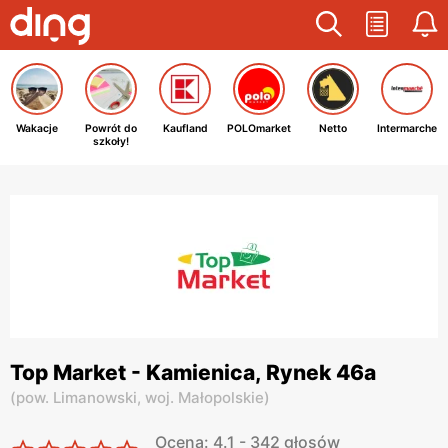
Wakacje
Powrót do
Kaufland
POLOmarket
Netto
Intermarche
szkoły!
Top Market - Kamienica, Rynek 46a
(
pow. Limanowski,
woj. Małopolskie
)
Ocena: 4.1 - 342 głosów