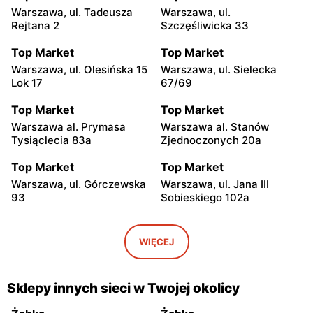
Warszawa, ul. Tadeusza
Warszawa, ul.
Rejtana 2
Szczęśliwicka 33
Top Market
Top Market
Warszawa, ul. Olesińska 15
Warszawa, ul. Sielecka
Lok 17
67/69
Top Market
Top Market
Warszawa al. Prymasa
Warszawa al. Stanów
Tysiąclecia 83a
Zjednoczonych 20a
Top Market
Top Market
Warszawa, ul. Górczewska
Warszawa, ul. Jana III
93
Sobieskiego 102a
Top Market
Top Market
Warszawa, ul. Smoleńska
Warszawa, ul. Żwirki i
WIĘCEJ
83
Wigury 17
Top Market
Top Market
Sklepy innych sieci w Twojej okolicy
Warszawa al. Krakowska
Warszawa, ul. Władysława
274
Broniewskiego 37