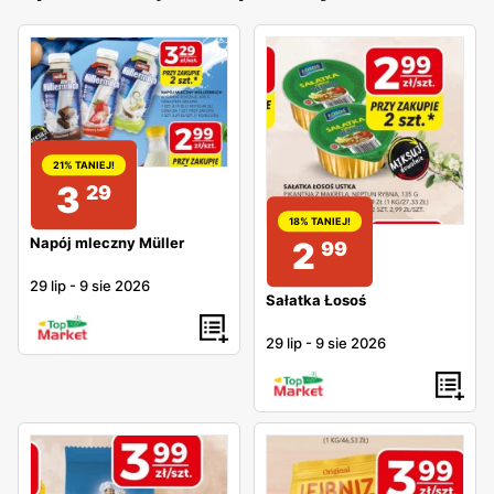
21% TANIEJ!
3
29
18% TANIEJ!
Napój mleczny Müller
2
99
29 lip
-
9 sie 2026
Sałatka Łosoś
29 lip
-
9 sie 2026