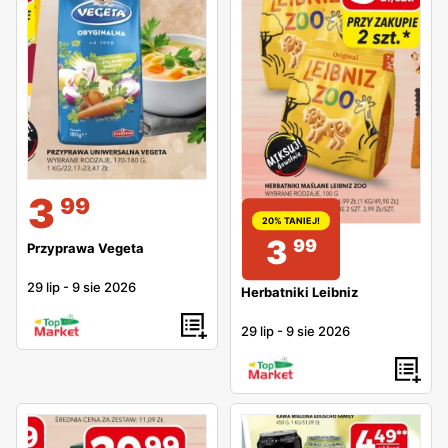
3
99
20% TANIEJ!
3
99
Przyprawa Vegeta
29 lip
-
9 sie 2026
Herbatniki Leibniz
29 lip
-
9 sie 2026