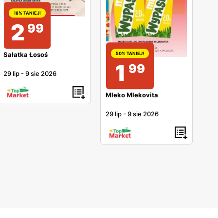
18% TANIEJ!
2
99
Sałatka Łosoś
50% TANIEJ!
1
99
29 lip
-
9 sie 2026
Mleko Mlekovita
29 lip
-
9 sie 2026