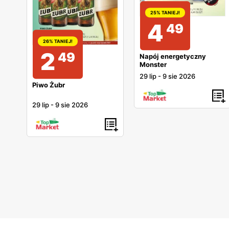
25% TANIEJ!
4
49
26% TANIEJ!
2
49
Napój energetyczny
Monster
29 lip
-
9 sie 2026
Piwo Żubr
29 lip
-
9 sie 2026