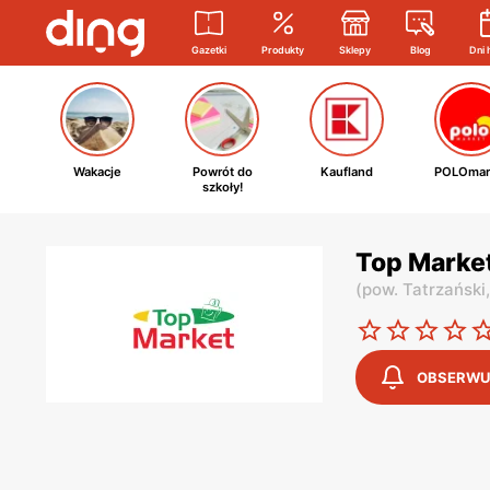
Gazetki
Produkty
Sklepy
Blog
Dni 
Wakacje
Powrót do
Kaufland
POLOmar
szkoły!
Top Market
(
pow. Tatrzański
OBSERWU