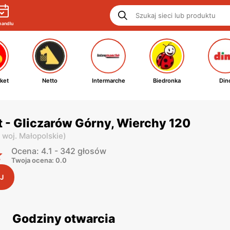
handlu
ket
Netto
Intermarche
Biedronka
Din
 - Gliczarów Górny, Wierchy 120
,
woj. Małopolskie
)
Ocena: 4.1 - 342 głosów
Twoja ocena: 0.0
J
Godziny otwarcia