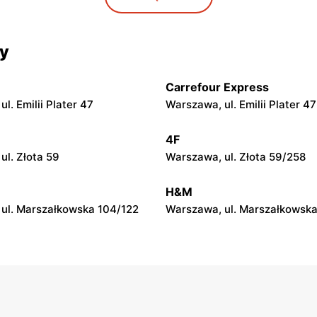
l. Żwirki i Wigury 17
Warszawa al. Krakowska 274
cy
t
Top Market
l. Niepodległości 19
Warszawa, ul. Piotra Wysock
Carrefour Express
l. Emilii Plater 47
Warszawa, ul. Emilii Plater 47
t
Top Market
l. Jana III Sobieskiego 60/14
Warszawa, ul. Tadeusza
4F
Rechniewskiego 8
ul. Złota 59
Warszawa, ul. Złota 59/258
t
Top Market
H&M
ul. Łabiszyńska 21
Warszawa, ul. Sęczkowa 60
ul. Marszałkowska 104/122
Warszawa, ul. Marszałkowska