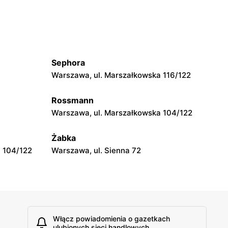
Warszawa, ul. Władysława
Broniewskiego 37
Top Market
iego 6
Ruda, ul. Ruda 5
Sephora
Warszawa, ul. Marszałkowska 116/122
Top Market
Warszawa, ul. Gotarda 16
Rossmann
Warszawa, ul. Marszałkowska 104/122
Top Market
Żabka
Warszawa, ul. pasaż Stokłosy 11
 104/122
Warszawa, ul. Sienna 72
Włącz powiadomienia o gazetkach
ulubionych sieci handlowych