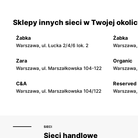
Warszawa, ul. Smoleńska 83
Warszawa, u
Sklepy innych sieci w Twojej okoli
Top Market
Top Marke
Warszawa, ul. Władysława
Warszawa a
Broniewskiego 85
Żabka
Żabka
Warszawa, ul. Łucka 2/4/6 lok. 2
Warszawa, u
Top Market
Top Marke
Warszawa, ul. Czarnomorska 7a
Warszawa, u
Zara
Organic
Warszawa, ul. Marszałkowska 104-122
Warszawa, 
Top Market
Top Marke
C&A
Reserved
Warszawa, ul. Nicejska 2
Warszawa, 
Warszawa, ul. Marszałkowska 104/122
Warszawa, 
SIECI
Sieci handlowe