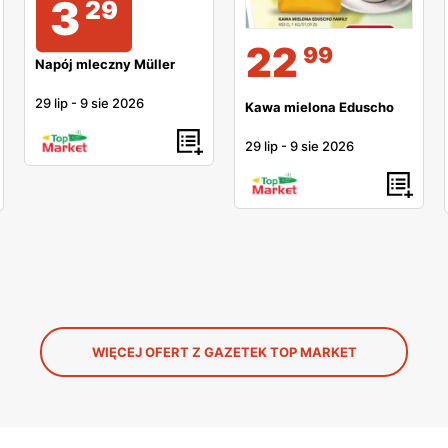
3
29
22
99
Napój mleczny Müller
29 lip
-
9 sie 2026
Kawa mielona Eduscho
29 lip
-
9 sie 2026
WIĘCEJ OFERT Z GAZETEK TOP MARKET