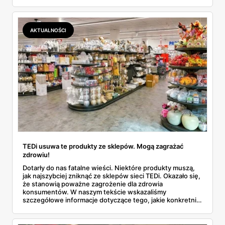
staną się przyjemnością... No dobrze, może przesadzam,
ale na pewno będą mniej uciążliwe! Nie da się ukryć, że
gazetka TEDI tym razem naprawdę pozytywnie zaskakuje.
Znajdziemy w niej wszystko, czego potrzebujemy do
AKTUALNOŚCI
kompleksowych porządków - od podstawowych
akcesoriów po zaawansowany sprzęt. A co najlepsze?
Ceny naprawdę mogą zawrócić w głowie! I to nie jest
pusty slogan reklamowy.
TEDi usuwa te produkty ze sklepów. Mogą zagrażać
zdrowiu!
Dotarły do nas fatalne wieści. Niektóre produkty muszą,
jak najszybciej zniknąć ze sklepów sieci TEDi. Okazało się,
że stanowią poważne zagrożenie dla zdrowia
konsumentów. W naszym tekście wskazaliśmy
szczegółowe informacje dotyczące tego, jakie konkretnie
artykuły są niebezpieczne. Przeczytaj i zachowaj
ostrożność.