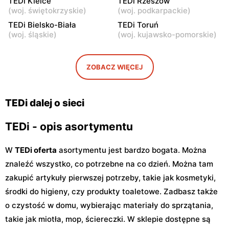
TEDi
TEDi Kielce
TEDi
TEDi Rzeszów
(
woj. świętokrzyskie
)
(
woj. podkarpackie
)
Tomaszów Mazowiecki, ul.
Mława al. Józefa
Dzieci Polskich 26
Piłsudskiego 39
TEDi Bielsko-Biała
TEDi Toruń
(
woj. śląskie
)
(
woj. kujawsko-pomorskie
)
TEDi
TEDi
Puławy, ul. Dęblińska 18
Kutno, ul. Żwirki i Wigury 2
ZOBACZ WIĘCEJ
TEDi
TEDi
Łódź, ul. Brzezińska 27/29
Łódź, ul. Stanisława
Przybyszewskiego 323
TEDi dalej o sieci
TEDi - opis asortymentu
W
TEDi oferta
asortymentu jest bardzo bogata. Można
znaleźć wszystko, co potrzebne na co dzień. Można tam
zakupić artykuły pierwszej potrzeby, takie jak kosmetyki,
środki do higieny, czy produkty toaletowe. Zadbasz także
o czystość w domu, wybierając materiały do sprzątania,
takie jak miotła, mop, ściereczki. W sklepie dostępne są