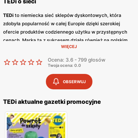
TEDi o sieci
TEDi
to niemiecka sieć sklepów dyskontowych, która
zdobyła popularność w całej Europie dzięki szerokiej
ofercie produktów codziennego użytku w przystępnych
cenach. Marka ta z sukcesem działa również na polskim
WIĘCEJ
rynku, oferując klientom atrakcyjne
promocje
oraz
różnorodne artykuły, od wyposażenia domowego po
Ocena: 3.6 - 799 głosów
zabawki i artykuły biurowe. TEDi regularnie publikuje
Twoja ocena: 0.0
gazetki promocyjne
, które są źródłem informacji o
najnowszych ofertach i okazjach cenowych.
Gazetki
te
OBSERWUJ
ukazują się co dwa tygodnie, umożliwiając klientom
śledzenie aktualnych
promocji
i korzystanie z
niskich cen
TEDi aktualne gazetki promocyjne
na szeroki asortyment produktów. Dzięki regularnym
promocjom
, klienci mogą zaoszczędzić na codziennych
zakupach, co jest dużym atutem sieci TEDi. Jednym z
kluczowych elementów oferty TEDi jest różnorodność