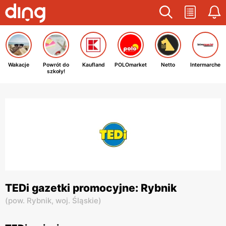
Wakacje
Powrót do
Kaufland
POLOmarket
Netto
Intermarche
szkoły!
TEDi gazetki promocyjne: Rybnik
(
pow. Rybnik,
woj. Śląskie
)