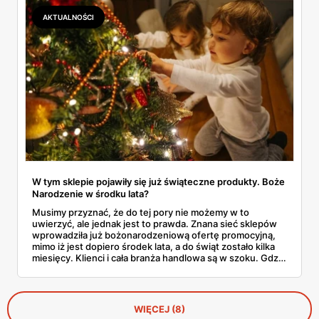
AKTUALNOŚCI
W tym sklepie pojawiły się już świąteczne produkty. Boże
Narodzenie w środku lata?
Musimy przyznać, że do tej pory nie możemy w to
uwierzyć, ale jednak jest to prawda. Znana sieć sklepów
wprowadziła już bożonarodzeniową ofertę promocyjną,
mimo iż jest dopiero środek lata, a do świąt zostało kilka
miesięcy. Klienci i cała branża handlowa są w szoku. Gdzie
można już kupić prezenty i dekoracje świąteczne?
WIĘCEJ (8)