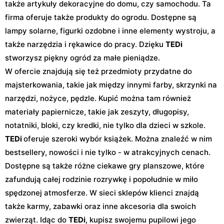
także artykuły dekoracyjne do domu, czy samochodu. Ta
firma oferuje także produkty do ogrodu. Dostępne są
lampy solarne, figurki ozdobne i inne elementy wystroju, a
także narzędzia i rękawice do pracy. Dzięku
TEDi
stworzysz piękny ogród za małe pieniądze.
W ofercie znajdują się też przedmioty przydatne do
majsterkowania, takie jak między innymi farby, skrzynki na
narzędzi, nożyce, pędzle. Kupić można tam również
materiały papiernicze, takie jak zeszyty, długopisy,
notatniki, bloki, czy kredki, nie tylko dla dzieci w szkole.
TEDi
oferuje szeroki wybór książek. Można znaleźć w nim
bestsellery, nowości i nie tylko - w atrakcyjnych cenach.
Dostępne są także różne ciekawe gry planszowe, które
zafundują całej rodzinie rozrywkę i popołudnie w miło
spędzonej atmosferze. W sieci sklepów klienci znajdą
także karmy, zabawki oraz inne akcesoria dla swoich
zwierząt. Idąc do
TEDi
, kupisz swojemu pupilowi jego