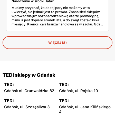
Narodzenie w środku lata?
Musimy przyznać, że do tej pory nie możemy w to
uwierzyć, ale jednak jest to prawda. Znana sieć sklepów
wprowadziła już bożonarodzeniową ofertę promocyjną,
mimo iż jest dopiero środek lata, a do świąt zostało kilka
miesięcy. Klienci i cała branża handlowa są w szoku. Gdzie
można już kupić prezenty i dekoracje świąteczne?
WIĘCEJ (8)
TEDi sklepy w Gdańsk
TEDi
TEDi
Gdańsk al. Grunwaldzka 82
Gdańsk, ul. Rajska 10
TEDi
TEDi
Gdańsk, ul. Szczęśliwa 3
Gdańsk, ul. Jana Kilińskiego
4