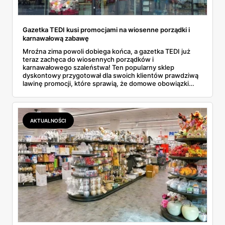
Gazetka TEDI kusi promocjami na wiosenne porządki i
karnawałową zabawę
Mroźna zima powoli dobiega końca, a gazetka TEDI już
teraz zachęca do wiosennych porządków i
karnawałowego szaleństwa! Ten popularny sklep
dyskontowy przygotował dla swoich klientów prawdziwą
lawinę promocji, które sprawią, że domowe obowiązki
staną się przyjemnością... No dobrze, może przesadzam,
ale na pewno będą mniej uciążliwe! Nie da się ukryć, że
gazetka TEDI tym razem naprawdę pozytywnie zaskakuje.
Znajdziemy w niej wszystko, czego potrzebujemy do
AKTUALNOŚCI
kompleksowych porządków - od podstawowych
akcesoriów po zaawansowany sprzęt. A co najlepsze?
Ceny naprawdę mogą zawrócić w głowie! I to nie jest
pusty slogan reklamowy.