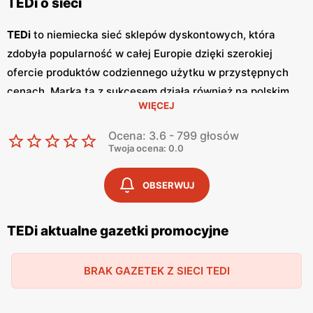
TEDi o sieci
TEDi
to niemiecka sieć sklepów dyskontowych, która
zdobyła popularność w całej Europie dzięki szerokiej
ofercie produktów codziennego użytku w przystępnych
cenach. Marka ta z sukcesem działa również na polskim
WIĘCEJ
rynku, oferując klientom atrakcyjne
promocje
oraz
różnorodne artykuły, od wyposażenia domowego po
Ocena: 3.6 - 799 głosów
zabawki i artykuły biurowe. TEDi regularnie publikuje
Twoja ocena: 0.0
gazetki promocyjne
, które są źródłem informacji o
najnowszych ofertach i okazjach cenowych.
Gazetki
te
OBSERWUJ
ukazują się co dwa tygodnie, umożliwiając klientom
śledzenie aktualnych
promocji
i korzystanie z
niskich cen
TEDi aktualne gazetki promocyjne
na szeroki asortyment produktów. Dzięki regularnym
promocjom
, klienci mogą zaoszczędzić na codziennych
BRAK GAZETEK Z SIECI TEDI
zakupach, co jest dużym atutem sieci TEDi. Jednym z
kluczowych elementów oferty TEDi jest różnorodność