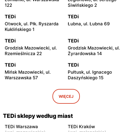
122
Siwińskiego 2
TEDi
TEDi
Otwock, ul. Płk. Ryszarda
Łubna, ul. Łubna 69
Kuklińskiego 1
TEDi
TEDi
Grodzisk Mazowiecki, ul.
Grodzisk Mazowiecki, ul.
Rzemieślnicza 22
Żyrardowska 14
TEDi
TEDi
Mińsk Mazowiecki, ul.
Pułtusk, ul. Ignacego
Warszawska 57
Daszyńskiego 15
TEDi
TEDi
Płońsk, ul. Żołnierzy
Rawa Mazowiecka, ul.
WIĘCEJ
Wyklętych 12
Targowa 8
TEDi
TEDi
TEDi sklepy według miast
Łowicz, ul. Władysława
Siedlce, ul. Łukowska 109
Broniewskiego 11
TEDi Warszawa
TEDi Kraków