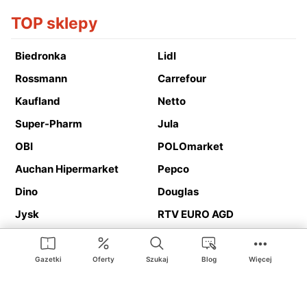
TOP sklepy
Biedronka
Lidl
Rossmann
Carrefour
Kaufland
Netto
Super-Pharm
Jula
OBI
POLOmarket
Auchan Hipermarket
Pepco
Dino
Douglas
Jysk
RTV EURO AGD
Action
Media Expert
Deichmann
Media Markt
Gazetki
Oferty
Szukaj
Blog
Więcej
Ding.pl to serwis internetowy prezentujący
gazetki promocyjne