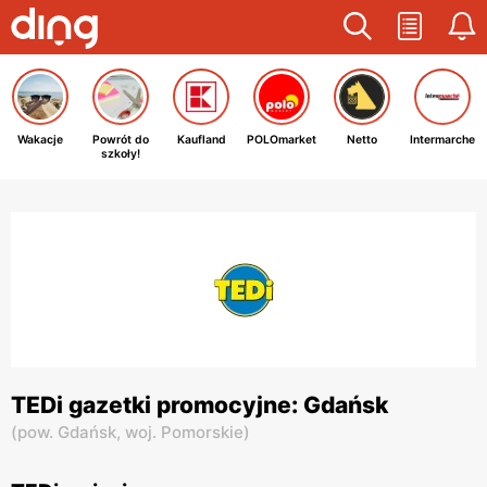
Wakacje
Powrót do
Kaufland
POLOmarket
Netto
Intermarche
szkoły!
TEDi gazetki promocyjne: Gdańsk
(
pow. Gdańsk,
woj. Pomorskie
)