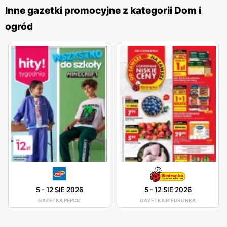
produktów. W sklepach tej sieci można znaleźć artykuły
Inne gazetki promocyjne z kategorii Dom i
gospodarstwa domowego, dekoracje, narzędzia, produkty
ogród
sezonowe, a także odzież i akcesoria. Tak szeroki
asortyment sprawia, że TEDi jest miejscem, gdzie można
zaopatrzyć się w wiele potrzebnych rzeczy w jednym
miejscu. Dodatkowo, sieć stawia na nowości i regularnie
wprowadza do swojej oferty nowe produkty, odpowiadając
na zmieniające się potrzeby klientów. TEDi wyróżnia się
również dbałością o jakość oferowanych produktów. Mimo
że sieć specjalizuje się w sprzedaży towarów w
przystępnych cenach, nie rezygnuje z jakości. Wszystkie
produkty są starannie selekcjonowane i testowane, aby
spełniały oczekiwania klientów pod względem
funkcjonalności i trwałości. Dzięki temu klienci mogą mieć
5
-
12 SIE 2026
5
-
12 SIE 2026
pewność, że kupują produkty, które posłużą im przez długi
GAZETKA PEPCO
GAZETKA BIEDRONKA
czas. Sieć TEDi rozwija się dynamicznie i regularnie
otwiera nowe sklepy w Polsce, zarówno w dużych