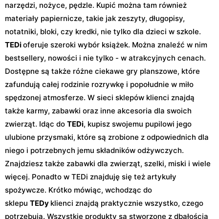
narzędzi, nożyce, pędzle. Kupić można tam również
materiały papiernicze, takie jak zeszyty, długopisy,
notatniki, bloki, czy kredki, nie tylko dla dzieci w szkole.
TEDi
oferuje szeroki wybór książek. Można znaleźć w nim
bestsellery, nowości i nie tylko - w atrakcyjnych cenach.
Dostępne są także różne ciekawe gry planszowe, które
zafundują całej rodzinie rozrywkę i popołudnie w miło
spędzonej atmosferze. W sieci sklepów klienci znajdą
także karmy, zabawki oraz inne akcesoria dla swoich
zwierząt. Idąc do
TEDi
, kupisz swojemu pupilowi jego
ulubione przysmaki, które są zrobione z odpowiednich dla
niego i potrzebnych jemu składników odżywczych.
Znajdziesz także zabawki dla zwierząt, szelki, miski i wiele
więcej. Ponadto w TEDi znajduję się też artykuły
spożywcze. Krótko mówiąc, wchodząc do
sklepu
TEDy
klienci znajdą praktycznie wszystko, czego
potrzebują. Wszystkie produkty są stworzone z dbałością