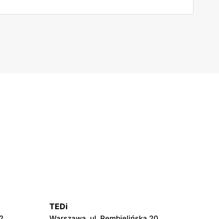
TEDi
2
Warszawa, ul. Rembielińska 20