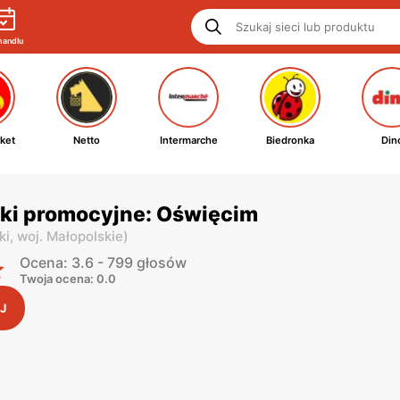
handlu
ket
Netto
Intermarche
Biedronka
Din
tki promocyjne: Oświęcim
ki,
woj. Małopolskie
)
Ocena: 3.6 - 799 głosów
Twoja ocena: 0.0
J