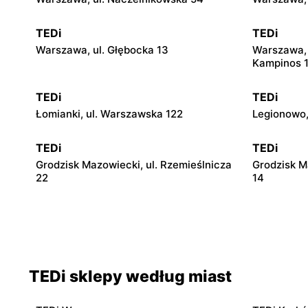
TEDi
TEDi
Warszawa, ul. Głębocka 13
Warszawa, 
Kampinos 
TEDi
TEDi
Łomianki, ul. Warszawska 122
Legionowo,
TEDi
TEDi
Grodzisk Mazowiecki, ul. Rzemieślnicza
Grodzisk M
22
14
TEDi
TEDi
Płońsk, ul. Żołnierzy Wyklętych 12
Rawa Mazow
TEDi sklepy według miast
TEDi
TEDi
Płock, ul. Wyszogrodzka 144
Radom, ul.