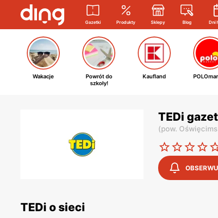
Gazetki
Produkty
Sklepy
Blog
Dni 
Wakacje
Powrót do
Kaufland
POLOmar
szkoły!
TEDi gaze
(
pow. Oświęcims
OBSERWU
TEDi o sieci