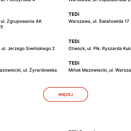
TEDi
ul. Zgrupowania AK
Warszawa, ul. Światowida 17
15
TEDi
 ul. Jerzego Siwińskiego 2
Otwock, ul. Płk. Ryszarda Kuk
TEDi
azowiecki, ul. Żyrardowska
Mińsk Mazowiecki, ul. Warsz
TEDi
WIĘCEJ
iecka, ul. Targowa 8
Łowicz, ul. Władysława Bron
11
TEDi
 Wandy Malczewskiej 5
Radom, ul. Andrzeja Struga 7