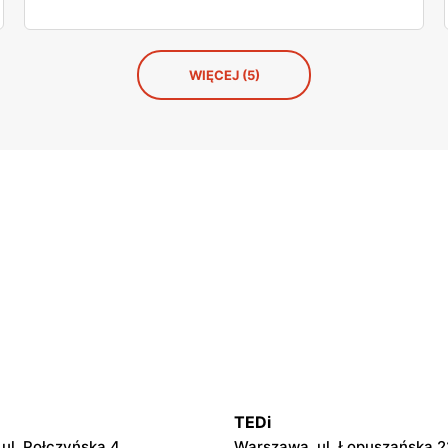
WIĘCEJ (5)
TEDi
ul. Połczyńska 4
Warszawa, ul. Łopuszańska 2