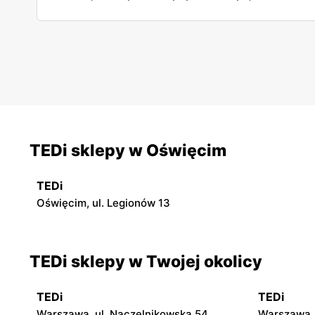
artykuł i dowiedz się wszystkich szczegółowych
informacji w tej sprawie.
TEDi sklepy w Oświęcim
TEDi
Oświęcim, ul. Legionów 13
TEDi sklepy w Twojej okolicy
TEDi
TEDi
Warszawa, ul. Naczelnikowska 54
Warszawa, 