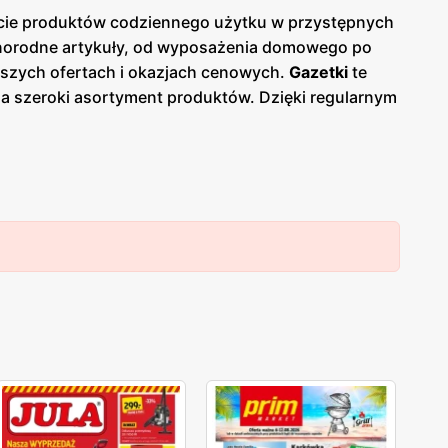
ercie produktów codziennego użytku w przystępnych
norodne artykuły, od wyposażenia domowego po
owszych ofertach i okazjach cenowych.
Gazetki
te
a szeroki asortyment produktów. Dzięki regularnym
 kluczowych elementów oferty TEDi jest
rzędzia, produkty sezonowe, a także odzież i
bnych rzeczy w jednym miejscu. Dodatkowo, sieć
trzeby klientów. TEDi wyróżnia się również dbałością
ie rezygnuje z jakości. Wszystkie produkty są
ałości. Dzięki temu klienci mogą mieć pewność, że
e sklepy w Polsce, zarówno w dużych miastach, jak i
ty szerokiemu gronu klientów. Dodatkowo, TEDi
 i śledzenie
promocji
.
TEDi
to sieć sklepów
jnym
, zdobyła uznanie na polskim rynku. Atrakcyjne
klientów szukających dobrych okazji na codzienne