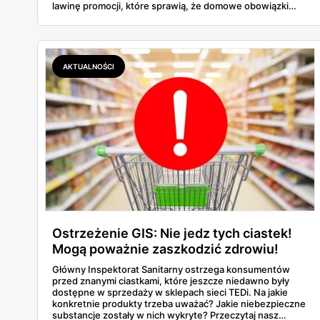
lawinę promocji, które sprawią, że domowe obowiązki
staną się przyjemnością... No dobrze, może przesadzam,
ale na pewno będą mniej uciążliwe! Nie da się ukryć, że
gazetka TEDI tym razem naprawdę pozytywnie zaskakuje.
Znajdziemy w niej wszystko, czego potrzebujemy do
kompleksowych porządków - od podstawowych
AKTUALNOŚCI
akcesoriów po zaawansowany sprzęt. A co najlepsze?
Ceny naprawdę mogą zawrócić w głowie! I to nie jest
pusty slogan reklamowy.
Ostrzeżenie GIS: Nie jedz tych ciastek!
Mogą poważnie zaszkodzić zdrowiu!
Główny Inspektorat Sanitarny ostrzega konsumentów
przed znanymi ciastkami, które jeszcze niedawno były
dostępne w sprzedaży w sklepach sieci TEDi. Na jakie
konkretnie produkty trzeba uważać? Jakie niebezpieczne
substancje zostały w nich wykryte? Przeczytaj nasz