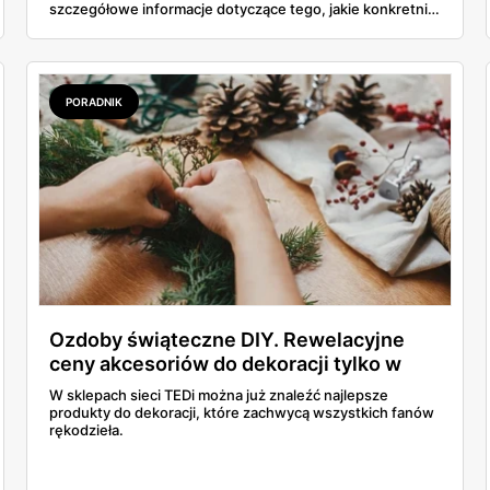
szczegółowe informacje dotyczące tego, jakie konkretnie
artykuły są niebezpieczne. Przeczytaj i zachowaj
ostrożność.
PORADNIK
Ozdoby świąteczne DIY. Rewelacyjne
ceny akcesoriów do dekoracji tylko w
TEDi
W sklepach sieci TEDi można już znaleźć najlepsze
produkty do dekoracji, które zachwycą wszystkich fanów
rękodzieła.