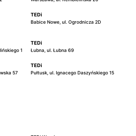
TEDi
Babice Nowe, ul. Ogrodnicza 2D
TEDi
lińskiego 1
Łubna, ul. Łubna 69
TEDi
awska 57
Pułtusk, ul. Ignacego Daszyńskiego 15
TEDi
iewskiego
Siedlce, ul. Łukowska 109
TEDi
3
Płock, ul. Portowa 3