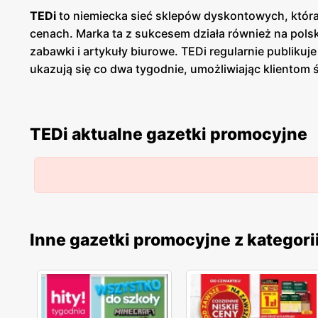
TEDi
to niemiecka sieć sklepów dyskontowych, która
cenach. Marka ta z sukcesem działa również na polsk
zabawki i artykuły biurowe. TEDi regularnie publikuj
ukazują się co dwa tygodnie, umożliwiając klientom 
promocjom
, klienci mogą zaoszczędzić na codzienn
różnorodność produktów. W sklepach tej sieci możn
akcesoria. Tak szeroki asortyment sprawia, że TEDi
TEDi aktualne gazetki promocyjne
stawia na nowości i regularnie wprowadza do swojej 
o jakość oferowanych produktów. Mimo że sieć specj
starannie selekcjonowane i testowane, aby spełniały
kupują produkty, które posłużą im przez długi czas. 
mniejszych miejscowościach. Sklepy są rozmieszczo
stawia na nowoczesne rozwiązania, takie jak programy
Inne gazetki promocyjne z kategori
dyskontowych, która dzięki szerokiej ofercie produ
niskie ceny
, dbałość o jakość oraz dostępność prod
zakupy.