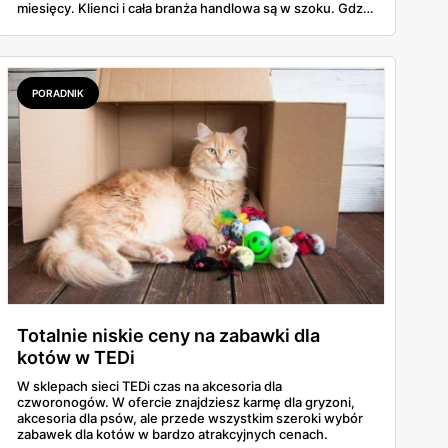
miesięcy. Klienci i cała branża handlowa są w szoku. Gdzie
można już kupić prezenty i dekoracje świąteczne?
PORADNIK
Totalnie niskie ceny na zabawki dla
kotów w TEDi
W sklepach sieci TEDi czas na akcesoria dla
czworonogów. W ofercie znajdziesz karmę dla gryzoni,
akcesoria dla psów, ale przede wszystkim szeroki wybór
zabawek dla kotów w bardzo atrakcyjnych cenach.