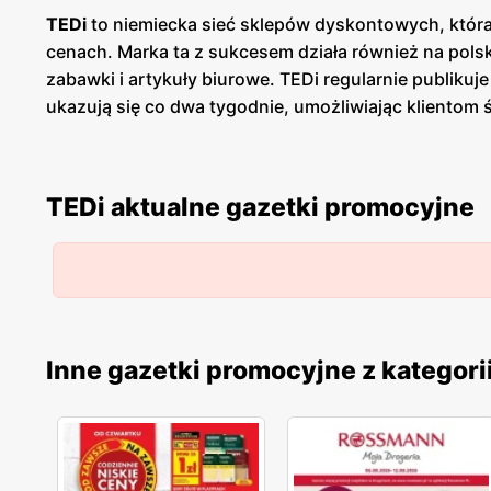
TEDi
to niemiecka sieć sklepów dyskontowych, która
cenach. Marka ta z sukcesem działa również na polsk
zabawki i artykuły biurowe. TEDi regularnie publikuj
ukazują się co dwa tygodnie, umożliwiając klientom 
promocjom
, klienci mogą zaoszczędzić na codzienn
różnorodność produktów. W sklepach tej sieci możn
akcesoria. Tak szeroki asortyment sprawia, że TEDi
TEDi aktualne gazetki promocyjne
stawia na nowości i regularnie wprowadza do swojej 
o jakość oferowanych produktów. Mimo że sieć specj
starannie selekcjonowane i testowane, aby spełniały
kupują produkty, które posłużą im przez długi czas. 
mniejszych miejscowościach. Sklepy są rozmieszczo
stawia na nowoczesne rozwiązania, takie jak programy
Inne gazetki promocyjne z kategori
dyskontowych, która dzięki szerokiej ofercie produ
niskie ceny
, dbałość o jakość oraz dostępność prod
zakupy.