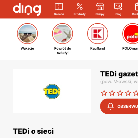
Gazetki
Produkty
Sklepy
Blog
Dni 
Wakacje
Powrót do
Kaufland
POLOmar
szkoły!
TEDi gaze
(
pow. Mławski,
w
OBSERWU
TEDi o sieci