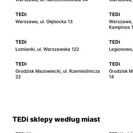
TEDi
TEDi
Warszawa, ul. Głębocka 13
Warszawa, 
Kampinos 
TEDi
TEDi
Łomianki, ul. Warszawska 122
Legionowo,
TEDi
TEDi
Grodzisk Mazowiecki, ul. Rzemieślnicza
Grodzisk M
22
14
TEDi
TEDi
Płońsk, ul. Żołnierzy Wyklętych 12
Rawa Mazow
TEDi sklepy według miast
TEDi
TEDi
Płock, ul. Wyszogrodzka 144
Radom, ul.