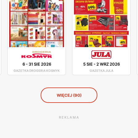
6
-
31 SIE 2026
5 SIE
-
2 WRZ 2026
GAZETKA DROGERIA KOSMYK
GAZETKA JULA
WIĘCEJ (90)
REKLAMA