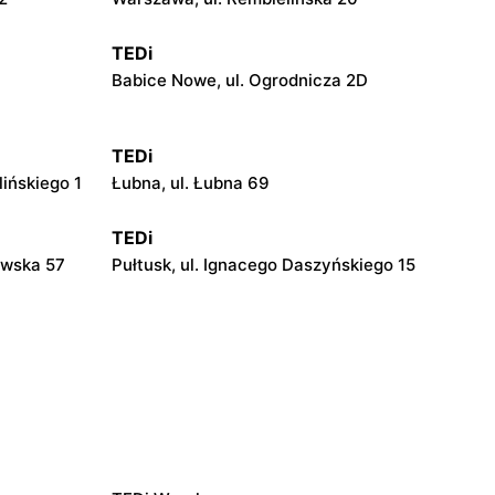
TEDi
Babice Nowe, ul. Ogrodnicza 2D
TEDi
lińskiego 1
Łubna, ul. Łubna 69
TEDi
awska 57
Pułtusk, ul. Ignacego Daszyńskiego 15
TEDi
iewskiego
Siedlce, ul. Łukowska 109
TEDi
3
Płock, ul. Portowa 3