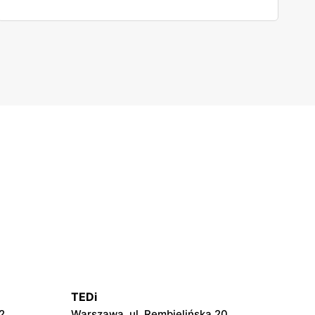
TEDi
2
Warszawa, ul. Rembielińska 20