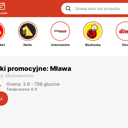
handlu
ket
Netto
Intermarche
Biedronka
Din
tki promocyjne: Mława
oj. Mazowieckie
)
Ocena: 3.6 - 798 głosów
Twoja ocena: 0.0
J