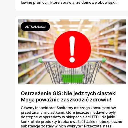
lawinę promocji, które sprawią, że domowe obowiązki
staną się przyjemnością... No dobrze, może przesadzam,
ale na pewno będą mniej uciążliwe! Nie da się ukryć, że
gazetka TEDI tym razem naprawdę pozytywnie zaskakuje.
Znajdziemy w niej wszystko, czego potrzebujemy do
kompleksowych porządków - od podstawowych
AKTUALNOŚCI
akcesoriów po zaawansowany sprzęt. A co najlepsze?
Ceny naprawdę mogą zawrócić w głowie! I to nie jest
pusty slogan reklamowy.
Ostrzeżenie GIS: Nie jedz tych ciastek!
Mogą poważnie zaszkodzić zdrowiu!
Główny Inspektorat Sanitarny ostrzega konsumentów
przed znanymi ciastkami, które jeszcze niedawno były
dostępne w sprzedaży w sklepach sieci TEDi. Na jakie
konkretnie produkty trzeba uważać? Jakie niebezpieczne
substancje zostały w nich wykryte? Przeczytaj nasz