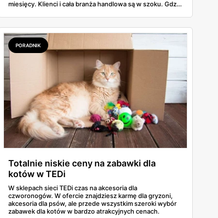
miesięcy. Klienci i cała branża handlowa są w szoku. Gdzie
można już kupić prezenty i dekoracje świąteczne?
PORADNIK
Totalnie niskie ceny na zabawki dla
kotów w TEDi
W sklepach sieci TEDi czas na akcesoria dla
czworonogów. W ofercie znajdziesz karmę dla gryzoni,
akcesoria dla psów, ale przede wszystkim szeroki wybór
zabawek dla kotów w bardzo atrakcyjnych cenach.