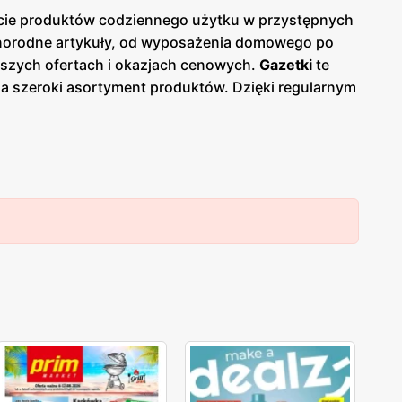
ercie produktów codziennego użytku w przystępnych
norodne artykuły, od wyposażenia domowego po
owszych ofertach i okazjach cenowych.
Gazetki
te
a szeroki asortyment produktów. Dzięki regularnym
 kluczowych elementów oferty TEDi jest
rzędzia, produkty sezonowe, a także odzież i
bnych rzeczy w jednym miejscu. Dodatkowo, sieć
trzeby klientów. TEDi wyróżnia się również dbałością
ie rezygnuje z jakości. Wszystkie produkty są
ałości. Dzięki temu klienci mogą mieć pewność, że
e sklepy w Polsce, zarówno w dużych miastach, jak i
ty szerokiemu gronu klientów. Dodatkowo, TEDi
 i śledzenie
promocji
.
TEDi
to sieć sklepów
jnym
, zdobyła uznanie na polskim rynku. Atrakcyjne
klientów szukających dobrych okazji na codzienne