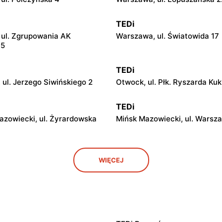
TEDi
ul. Zgrupowania AK
Warszawa, ul. Światowida 17
15
TEDi
 ul. Jerzego Siwińskiego 2
Otwock, ul. Płk. Ryszarda Kuk
TEDi
azowiecki, ul. Żyrardowska
Mińsk Mazowiecki, ul. Warsz
TEDi
WIĘCEJ
iecka, ul. Targowa 8
Łowicz, ul. Władysława Bron
11
TEDi
 Wandy Malczewskiej 5
Radom, ul. Andrzeja Struga 7