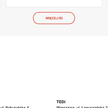
WIĘCEJ (5)
TEDi
ul. Połczyńska 4
Warszawa, ul. Łopuszańska 2