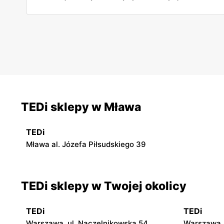
artykuł i dowiedz się wszystkich szczegółowych
informacji w tej sprawie.
TEDi sklepy w Mława
TEDi
Mława al. Józefa Piłsudskiego 39
TEDi sklepy w Twojej okolicy
TEDi
TEDi
Warszawa, ul. Naczelnikowska 54
Warszawa, 