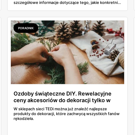
szczegółowe informacje dotyczące tego, jakie konkretnie
artykuły są niebezpieczne. Przeczytaj i zachowaj
ostrożność.
PORADNIK
Ozdoby świąteczne DIY. Rewelacyjne
ceny akcesoriów do dekoracji tylko w
TEDi
W sklepach sieci TEDi można już znaleźć najlepsze
produkty do dekoracji, które zachwycą wszystkich fanów
rękodzieła.