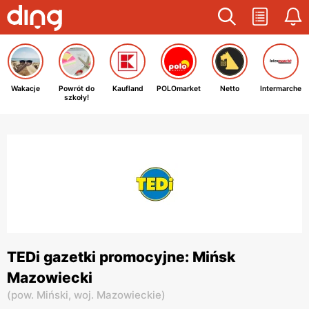
Wakacje
Powrót do
Kaufland
POLOmarket
Netto
Intermarche
szkoły!
TEDi gazetki promocyjne: Mińsk
Mazowiecki
(
pow. Miński,
woj. Mazowieckie
)