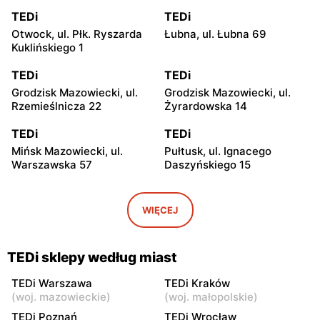
TEDi
TEDi
Otwock, ul. Płk. Ryszarda
Łubna, ul. Łubna 69
Kuklińskiego 1
TEDi
TEDi
Grodzisk Mazowiecki, ul.
Grodzisk Mazowiecki, ul.
Rzemieślnicza 22
Żyrardowska 14
TEDi
TEDi
Mińsk Mazowiecki, ul.
Pułtusk, ul. Ignacego
Warszawska 57
Daszyńskiego 15
TEDi
TEDi
Płońsk, ul. Żołnierzy
Rawa Mazowiecka, ul.
WIĘCEJ
Wyklętych 12
Targowa 8
TEDi
TEDi
TEDi sklepy według miast
Łowicz, ul. Władysława
Siedlce, ul. Łukowska 109
Broniewskiego 11
TEDi Warszawa
TEDi Kraków
(
woj. mazowieckie
)
(
woj. małopolskie
)
TEDi
TEDi
TEDi Poznań
TEDi Wrocław