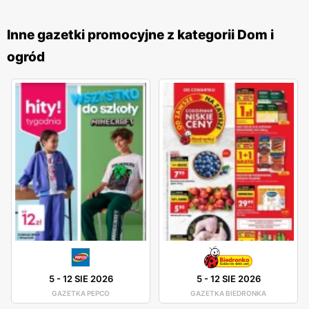
kluczowych elementów oferty TEDi jest różnorodność
produktów. W sklepach tej sieci można znaleźć artykuły
Inne gazetki promocyjne z kategorii Dom i
gospodarstwa domowego, dekoracje, narzędzia, produkty
ogród
sezonowe, a także odzież i akcesoria. Tak szeroki
asortyment sprawia, że TEDi jest miejscem, gdzie można
zaopatrzyć się w wiele potrzebnych rzeczy w jednym
miejscu. Dodatkowo, sieć stawia na nowości i regularnie
wprowadza do swojej oferty nowe produkty, odpowiadając
na zmieniające się potrzeby klientów. TEDi wyróżnia się
również dbałością o jakość oferowanych produktów. Mimo
że sieć specjalizuje się w sprzedaży towarów w
przystępnych cenach, nie rezygnuje z jakości. Wszystkie
produkty są starannie selekcjonowane i testowane, aby
spełniały oczekiwania klientów pod względem
funkcjonalności i trwałości. Dzięki temu klienci mogą mieć
5
-
12 SIE 2026
5
-
12 SIE 2026
pewność, że kupują produkty, które posłużą im przez długi
GAZETKA PEPCO
GAZETKA BIEDRONKA
czas. Sieć TEDi rozwija się dynamicznie i regularnie