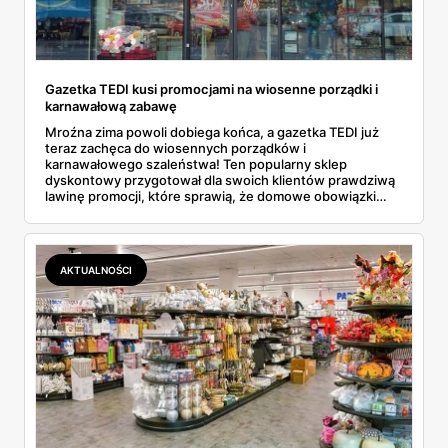
Gazetka TEDI kusi promocjami na wiosenne porządki i
karnawałową zabawę
Mroźna zima powoli dobiega końca, a gazetka TEDI już
teraz zachęca do wiosennych porządków i
karnawałowego szaleństwa! Ten popularny sklep
dyskontowy przygotował dla swoich klientów prawdziwą
lawinę promocji, które sprawią, że domowe obowiązki
staną się przyjemnością... No dobrze, może przesadzam,
ale na pewno będą mniej uciążliwe! Nie da się ukryć, że
gazetka TEDI tym razem naprawdę pozytywnie zaskakuje.
Znajdziemy w niej wszystko, czego potrzebujemy do
AKTUALNOŚCI
kompleksowych porządków - od podstawowych
akcesoriów po zaawansowany sprzęt. A co najlepsze?
Ceny naprawdę mogą zawrócić w głowie! I to nie jest
pusty slogan reklamowy.