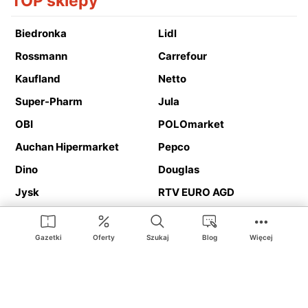
TOP sklepy
Biedronka
Lidl
Rossmann
Carrefour
Kaufland
Netto
Super-Pharm
Jula
OBI
POLOmarket
Auchan Hipermarket
Pepco
Dino
Douglas
Jysk
RTV EURO AGD
Action
Media Expert
Deichmann
Media Markt
Gazetki
Oferty
Szukaj
Blog
Więcej
Ding.pl to serwis internetowy prezentujący
gazetki promocyjne
oraz
katalogi
sklepów i dużych sieci handlowych. Dzięki
geolokalizacji otrzymasz przede wszystkim oferty sklepów, z