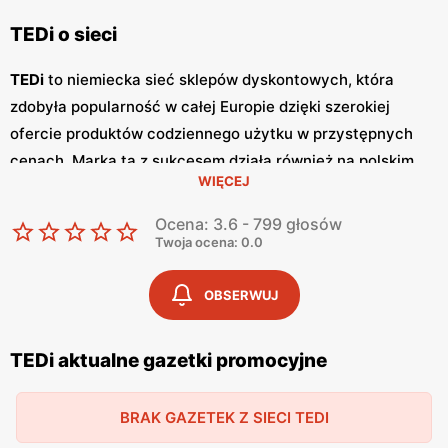
TEDi o sieci
TEDi
to niemiecka sieć sklepów dyskontowych, która
zdobyła popularność w całej Europie dzięki szerokiej
ofercie produktów codziennego użytku w przystępnych
cenach. Marka ta z sukcesem działa również na polskim
WIĘCEJ
rynku, oferując klientom atrakcyjne
promocje
oraz
różnorodne artykuły, od wyposażenia domowego po
Ocena: 3.6 - 799 głosów
zabawki i artykuły biurowe. TEDi regularnie publikuje
Twoja ocena: 0.0
gazetki promocyjne
, które są źródłem informacji o
najnowszych ofertach i okazjach cenowych.
Gazetki
te
OBSERWUJ
ukazują się co dwa tygodnie, umożliwiając klientom
śledzenie aktualnych
promocji
i korzystanie z
niskich cen
TEDi aktualne gazetki promocyjne
na szeroki asortyment produktów. Dzięki regularnym
promocjom
, klienci mogą zaoszczędzić na codziennych
BRAK GAZETEK Z SIECI TEDI
zakupach, co jest dużym atutem sieci TEDi. Jednym z