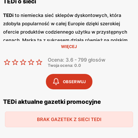
TEDi o sieci
TEDi
to niemiecka sieć sklepów dyskontowych, która
zdobyła popularność w całej Europie dzięki szerokiej
ofercie produktów codziennego użytku w przystępnych
cenach. Marka ta z sukcesem działa również na polskim
WIĘCEJ
rynku, oferując klientom atrakcyjne
promocje
oraz
różnorodne artykuły, od wyposażenia domowego po
Ocena: 3.6 - 799 głosów
zabawki i artykuły biurowe. TEDi regularnie publikuje
Twoja ocena: 0.0
gazetki promocyjne
, które są źródłem informacji o
najnowszych ofertach i okazjach cenowych.
Gazetki
te
OBSERWUJ
ukazują się co dwa tygodnie, umożliwiając klientom
śledzenie aktualnych
promocji
i korzystanie z
niskich cen
TEDi aktualne gazetki promocyjne
na szeroki asortyment produktów. Dzięki regularnym
promocjom
, klienci mogą zaoszczędzić na codziennych
BRAK GAZETEK Z SIECI TEDI
zakupach, co jest dużym atutem sieci TEDi. Jednym z
kluczowych elementów oferty TEDi jest różnorodność