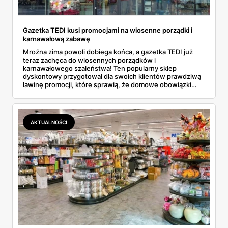
Gazetka TEDI kusi promocjami na wiosenne porządki i
karnawałową zabawę
Mroźna zima powoli dobiega końca, a gazetka TEDI już
teraz zachęca do wiosennych porządków i
karnawałowego szaleństwa! Ten popularny sklep
dyskontowy przygotował dla swoich klientów prawdziwą
lawinę promocji, które sprawią, że domowe obowiązki
staną się przyjemnością... No dobrze, może przesadzam,
ale na pewno będą mniej uciążliwe! Nie da się ukryć, że
gazetka TEDI tym razem naprawdę pozytywnie zaskakuje.
Znajdziemy w niej wszystko, czego potrzebujemy do
AKTUALNOŚCI
kompleksowych porządków - od podstawowych
akcesoriów po zaawansowany sprzęt. A co najlepsze?
Ceny naprawdę mogą zawrócić w głowie! I to nie jest
pusty slogan reklamowy.