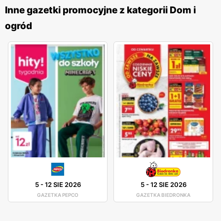
produktów. W sklepach tej sieci można znaleźć artykuły
Inne gazetki promocyjne z kategorii Dom i
gospodarstwa domowego, dekoracje, narzędzia, produkty
ogród
sezonowe, a także odzież i akcesoria. Tak szeroki
asortyment sprawia, że TEDi jest miejscem, gdzie można
zaopatrzyć się w wiele potrzebnych rzeczy w jednym
miejscu. Dodatkowo, sieć stawia na nowości i regularnie
wprowadza do swojej oferty nowe produkty, odpowiadając
na zmieniające się potrzeby klientów. TEDi wyróżnia się
również dbałością o jakość oferowanych produktów. Mimo
że sieć specjalizuje się w sprzedaży towarów w
przystępnych cenach, nie rezygnuje z jakości. Wszystkie
produkty są starannie selekcjonowane i testowane, aby
spełniały oczekiwania klientów pod względem
funkcjonalności i trwałości. Dzięki temu klienci mogą mieć
5
-
12 SIE 2026
5
-
12 SIE 2026
pewność, że kupują produkty, które posłużą im przez długi
GAZETKA PEPCO
GAZETKA BIEDRONKA
czas. Sieć TEDi rozwija się dynamicznie i regularnie
otwiera nowe sklepy w Polsce, zarówno w dużych