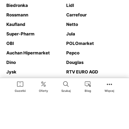
Biedronka
Lidl
Rossmann
Carrefour
Kaufland
Netto
Super-Pharm
Jula
OBI
POLOmarket
Auchan Hipermarket
Pepco
Dino
Douglas
Jysk
RTV EURO AGD
Action
Media Expert
Deichmann
Media Markt
Gazetki
Oferty
Szukaj
Blog
Więcej
Ding.pl to serwis internetowy prezentujący
gazetki promocyjne
oraz
katalogi
sklepów i dużych sieci handlowych. Dzięki
geolokalizacji otrzymasz przede wszystkim oferty sklepów, z
Twojego bliskiego otoczenia. Dodatkowo na stronie znajdziesz
adresy sklepów, więc w trakcie podróży bez problemu trafisz do