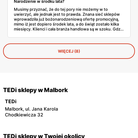
Narodzenie w środku lata?
Musimy przyznać, że do tej pory nie możemy w to
uwierzyć, ale jednak jest to prawda. Znana sieć sklepów
wprowadziła już bożonarodzeniową ofertę promocyjną,
mimo iż jest dopiero środek lata, a do świąt zostało kilka
miesięcy. Klienci i cała branża handlowa są w szoku. Gdzie
można już kupić prezenty i dekoracje świąteczne?
WIĘCEJ (8)
TEDi sklepy w Malbork
TEDi
Malbork, ul. Jana Karola
Chodkiewicza 32
TEDi sklepy w Twojej okolicy