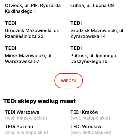
Otwock, ul. Płk. Ryszarda
Łubna, ul. Łubna 69
Kuklińskiego 1
TEDi
TEDi
Grodzisk Mazowiecki, ul.
Grodzisk Mazowiecki, ul.
Rzemieślnicza 22
Żyrardowska 14
TEDi
TEDi
Mińsk Mazowiecki, ul.
Pułtusk, ul. Ignacego
Warszawska 57
Daszyńskiego 15
TEDi
TEDi
Płońsk, ul. Żołnierzy
Rawa Mazowiecka, ul.
WIĘCEJ
Wyklętych 12
Targowa 8
TEDi
TEDi
TEDi sklepy według miast
Łowicz, ul. Władysława
Siedlce, ul. Łukowska 109
Broniewskiego 11
TEDi Warszawa
TEDi Kraków
(
woj. mazowieckie
)
(
woj. małopolskie
)
TEDi
TEDi
TEDi Poznań
TEDi Wrocław
Płock, ul. Wyszogrodzka
Radom, ul. Wandy
(
woj. wielkopolskie
)
(
woj. dolnośląskie
)
144
Malczewskiej 5