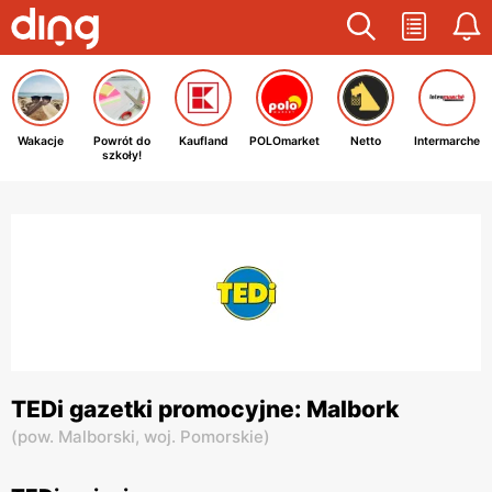
Wakacje
Powrót do
Kaufland
POLOmarket
Netto
Intermarche
szkoły!
TEDi gazetki promocyjne: Malbork
(
pow. Malborski,
woj. Pomorskie
)