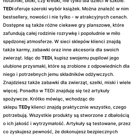
notatniki, bloki, czy kredki, nie tylko dla dzieci w szkole.
TEDi
oferuje szeroki wybór książek. Można znaleźć w nim
bestsellery, nowości i nie tylko - w atrakcyjnych cenach.
Dostępne są także różne ciekawe gry planszowe, które
zafundują całej rodzinie rozrywkę i popołudnie w miło
spędzonej atmosferze. W sieci sklepów klienci znajdą
także karmy, zabawki oraz inne akcesoria dla swoich
zwierząt. Idąc do
TEDi
, kupisz swojemu pupilowi jego
ulubione przysmaki, które są zrobione z odpowiednich dla
niego i potrzebnych jemu składników odżywczych.
Znajdziesz także zabawki dla zwierząt, szelki, miski i wiele
więcej. Ponadto w TEDi znajduję się też artykuły
spożywcze. Krótko mówiąc, wchodząc do
sklepu
TEDy
klienci znajdą praktycznie wszystko, czego
potrzebują. Wszystkie produkty są stworzone z dbałością
o ich jakość i wytrzymałość. Artykuły są testowane, przez
co zyskujesz pewność, że dokonujesz bezpiecznych