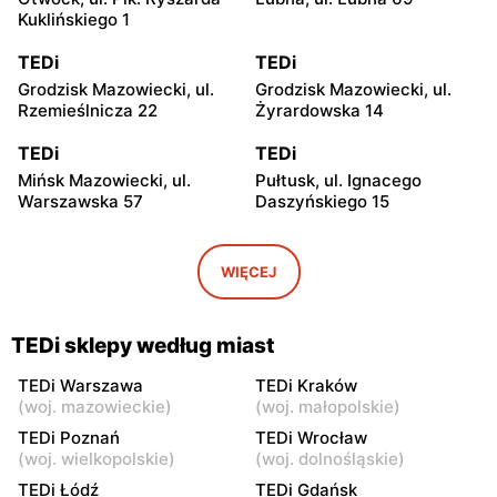
Kuklińskiego 1
TEDi
TEDi
Grodzisk Mazowiecki, ul.
Grodzisk Mazowiecki, ul.
Rzemieślnicza 22
Żyrardowska 14
TEDi
TEDi
Mińsk Mazowiecki, ul.
Pułtusk, ul. Ignacego
Warszawska 57
Daszyńskiego 15
TEDi
TEDi
Płońsk, ul. Żołnierzy
Rawa Mazowiecka, ul.
WIĘCEJ
Wyklętych 12
Targowa 8
TEDi
TEDi
TEDi sklepy według miast
Łowicz, ul. Władysława
Siedlce, ul. Łukowska 109
Broniewskiego 11
TEDi Warszawa
TEDi Kraków
(
woj. mazowieckie
)
(
woj. małopolskie
)
TEDi
TEDi
TEDi Poznań
TEDi Wrocław
Płock, ul. Wyszogrodzka
Radom, ul. Wandy
(
woj. wielkopolskie
)
(
woj. dolnośląskie
)
144
Malczewskiej 5
TEDi Łódź
TEDi Gdańsk