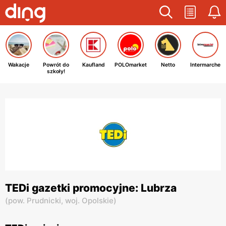
Wakacje
Powrót do
Kaufland
POLOmarket
Netto
Intermarche
szkoły!
TEDi gazetki promocyjne: Lubrza
(
pow. Prudnicki,
woj. Opolskie
)