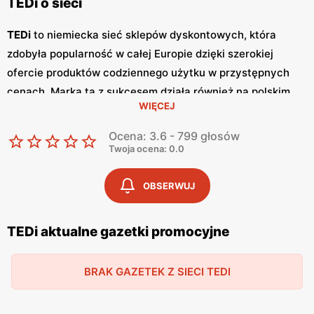
TEDi o sieci
TEDi
to niemiecka sieć sklepów dyskontowych, która
zdobyła popularność w całej Europie dzięki szerokiej
ofercie produktów codziennego użytku w przystępnych
cenach. Marka ta z sukcesem działa również na polskim
WIĘCEJ
rynku, oferując klientom atrakcyjne
promocje
oraz
różnorodne artykuły, od wyposażenia domowego po
Ocena: 3.6 - 799 głosów
zabawki i artykuły biurowe. TEDi regularnie publikuje
Twoja ocena: 0.0
gazetki promocyjne
, które są źródłem informacji o
najnowszych ofertach i okazjach cenowych.
Gazetki
te
OBSERWUJ
ukazują się co dwa tygodnie, umożliwiając klientom
śledzenie aktualnych
promocji
i korzystanie z
niskich cen
TEDi aktualne gazetki promocyjne
na szeroki asortyment produktów. Dzięki regularnym
promocjom
, klienci mogą zaoszczędzić na codziennych
BRAK GAZETEK Z SIECI TEDI
zakupach, co jest dużym atutem sieci TEDi. Jednym z
kluczowych elementów oferty TEDi jest różnorodność