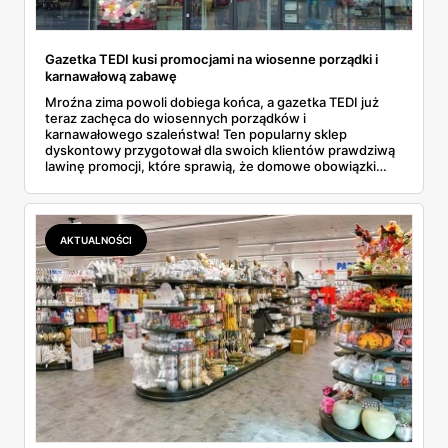
Gazetka TEDI kusi promocjami na wiosenne porządki i
karnawałową zabawę
Mroźna zima powoli dobiega końca, a gazetka TEDI już
teraz zachęca do wiosennych porządków i
karnawałowego szaleństwa! Ten popularny sklep
dyskontowy przygotował dla swoich klientów prawdziwą
lawinę promocji, które sprawią, że domowe obowiązki
staną się przyjemnością... No dobrze, może przesadzam,
ale na pewno będą mniej uciążliwe! Nie da się ukryć, że
gazetka TEDI tym razem naprawdę pozytywnie zaskakuje.
Znajdziemy w niej wszystko, czego potrzebujemy do
AKTUALNOŚCI
kompleksowych porządków - od podstawowych
akcesoriów po zaawansowany sprzęt. A co najlepsze?
Ceny naprawdę mogą zawrócić w głowie! I to nie jest
pusty slogan reklamowy.