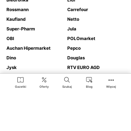
Rossmann
Carrefour
Kaufland
Netto
Super-Pharm
Jula
OBI
POLOmarket
Auchan Hipermarket
Pepco
Dino
Douglas
Jysk
RTV EURO AGD
Action
Media Expert
Deichmann
Media Markt
Gazetki
Oferty
Szukaj
Blog
Więcej
Ding.pl to serwis internetowy prezentujący
gazetki promocyjne
oraz
katalogi
sklepów i dużych sieci handlowych. Dzięki
geolokalizacji otrzymasz przede wszystkim oferty sklepów, z
Twojego bliskiego otoczenia. Dodatkowo na stronie znajdziesz
adresy sklepów, więc w trakcie podróży bez problemu trafisz do
ulubionego sklepu.