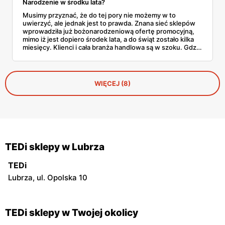
Narodzenie w środku lata?
Musimy przyznać, że do tej pory nie możemy w to
uwierzyć, ale jednak jest to prawda. Znana sieć sklepów
wprowadziła już bożonarodzeniową ofertę promocyjną,
mimo iż jest dopiero środek lata, a do świąt zostało kilka
miesięcy. Klienci i cała branża handlowa są w szoku. Gdzie
można już kupić prezenty i dekoracje świąteczne?
WIĘCEJ (8)
TEDi sklepy w Lubrza
TEDi
Lubrza, ul. Opolska 10
TEDi sklepy w Twojej okolicy