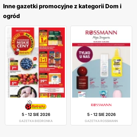
produktów. W sklepach tej sieci można znaleźć artykuły
Inne gazetki promocyjne z kategorii Dom i
gospodarstwa domowego, dekoracje, narzędzia, produkty
ogród
sezonowe, a także odzież i akcesoria. Tak szeroki
asortyment sprawia, że TEDi jest miejscem, gdzie można
zaopatrzyć się w wiele potrzebnych rzeczy w jednym
miejscu. Dodatkowo, sieć stawia na nowości i regularnie
wprowadza do swojej oferty nowe produkty, odpowiadając
na zmieniające się potrzeby klientów. TEDi wyróżnia się
również dbałością o jakość oferowanych produktów. Mimo
że sieć specjalizuje się w sprzedaży towarów w
przystępnych cenach, nie rezygnuje z jakości. Wszystkie
produkty są starannie selekcjonowane i testowane, aby
spełniały oczekiwania klientów pod względem
funkcjonalności i trwałości. Dzięki temu klienci mogą mieć
5
-
12 SIE 2026
5
-
12 SIE 2026
pewność, że kupują produkty, które posłużą im przez długi
GAZETKA BIEDRONKA
GAZETKA ROSSMANN
czas. Sieć TEDi rozwija się dynamicznie i regularnie
otwiera nowe sklepy w Polsce, zarówno w dużych