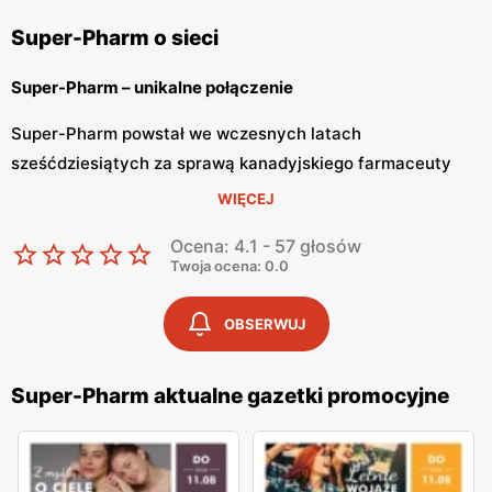
Super-Pharm o sieci
Super-Pharm – unikalne połączenie
Super-Pharm powstał we wczesnych latach
sześćdziesiątych za sprawą kanadyjskiego farmaceuty
Murray Koffler. Była to pierwsza apteka, która łączyła
WIĘCEJ
również drogerię i perfumerię. Koncept ten
Ocena: 4.1 - 57 głosów
przyjął się bardzo pozytywnie i sklep bardzo szybko
Twoja ocena: 0.0
pojawił się również za oceanem. Pierwszy Super-
Pharm pojawił się w Polsce w 2001 roku. Obecnie sieć
OBSERWUJ
znajdziemy we wszystkich największych
miastach.
Super-Pharm aktualne gazetki promocyjne
Super-Pharm – apteka, drogeria i perfumeria
Super-Pharm to sklep gdzie klienci odnajdą szeroki wybór