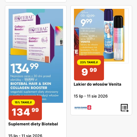
23% TANIEJ!
9
99
Lakier do włosów Venita
15 lip
-
11 sie 2026
15% TANIEJ!
134
99
Suplement diety Biotebal
15 lip
-
11 sie 2026