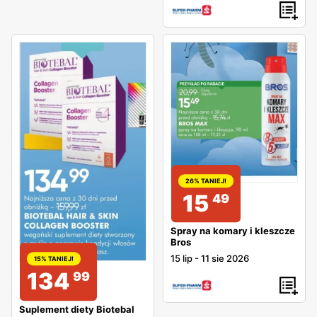
26% TANIEJ!
15
49
Spray na komary i kleszcze
Bros
15 lip
-
11 sie 2026
15% TANIEJ!
134
99
Suplement diety Biotebal