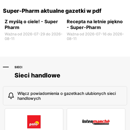
Częstochowa al. Wojska
Kalisz, ul. Górnośląska 82
Polskiego 207
Super-Pharm aktualne gazetki w pdf
Z myślą o ciele! - Super
Recepta na letnie piękno
Pharm
- Super-Pharm
Ważna od 2026-07-29 do 2026-
Ważna od 2026-07-16 do 2026-
08-11
08-11
SIECI
Sieci handlowe
Włącz powiadomienia o gazetkach ulubionych sieci
handlowych