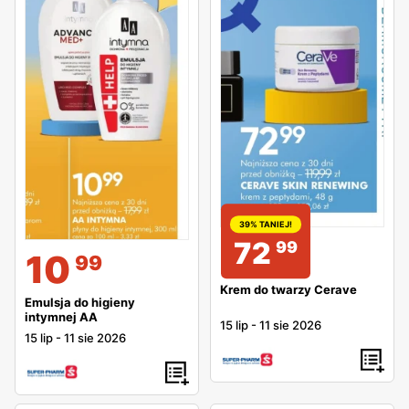
39% TANIEJ!
72
99
10
99
Krem do twarzy Cerave
Emulsja do higieny
intymnej AA
15 lip
-
11 sie 2026
15 lip
-
11 sie 2026