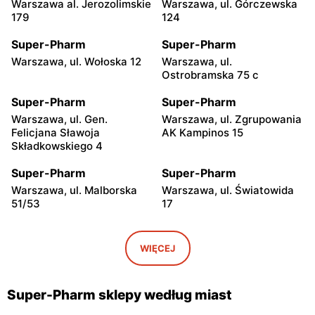
Warszawa al. Jerozolimskie
Warszawa, ul. Górczewska
179
124
Super-Pharm
Super-Pharm
Warszawa, ul. Wołoska 12
Warszawa, ul.
Ostrobramska 75 c
Super-Pharm
Super-Pharm
Warszawa, ul. Gen.
Warszawa, ul. Zgrupowania
Felicjana Sławoja
AK Kampinos 15
Składkowskiego 4
Super-Pharm
Super-Pharm
Warszawa, ul. Malborska
Warszawa, ul. Światowida
51/53
17
Super-Pharm
Super-Pharm
Warszawa, ul. Belgradzka
Stara Iwiczna, ul. Nowa 4A
WIĘCEJ
14
Super-Pharm
Super-Pharm
Super-Pharm sklepy według miast
Legionowo, ul. Marsz.
Radom, ul. Bolesława