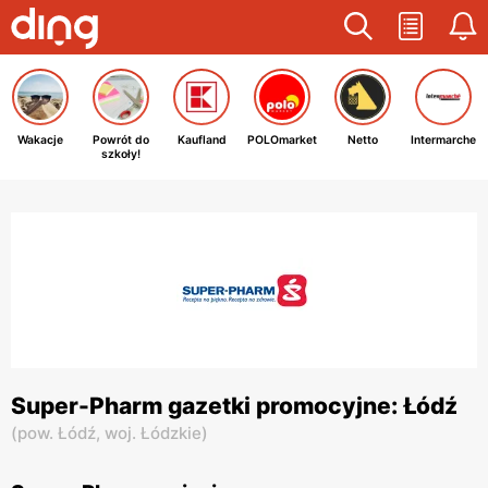
Wakacje
Powrót do
Kaufland
POLOmarket
Netto
Intermarche
szkoły!
Super-Pharm gazetki promocyjne: Łódź
(
pow. Łódź,
woj. Łódzkie
)