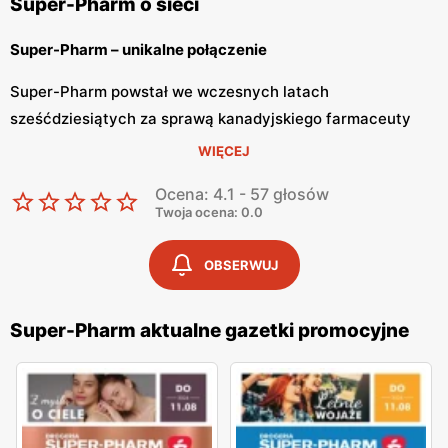
Super-Pharm o sieci
Super-Pharm – unikalne połączenie
Super-Pharm powstał we wczesnych latach
sześćdziesiątych za sprawą kanadyjskiego farmaceuty
Murray Koffler. Była to pierwsza apteka, która łączyła
WIĘCEJ
również drogerię i perfumerię. Koncept ten
Ocena: 4.1 - 57 głosów
przyjął się bardzo pozytywnie i sklep bardzo szybko
Twoja ocena: 0.0
pojawił się również za oceanem. Pierwszy Super-
Pharm pojawił się w Polsce w 2001 roku. Obecnie sieć
OBSERWUJ
znajdziemy we wszystkich największych
miastach.
Super-Pharm aktualne gazetki promocyjne
Super-Pharm – apteka, drogeria i perfumeria
Super-Pharm to sklep gdzie klienci odnajdą szeroki wybór
dermokosmetyków i markowych
kosmetyków do pielęgnacji. W ofercie są również produkty