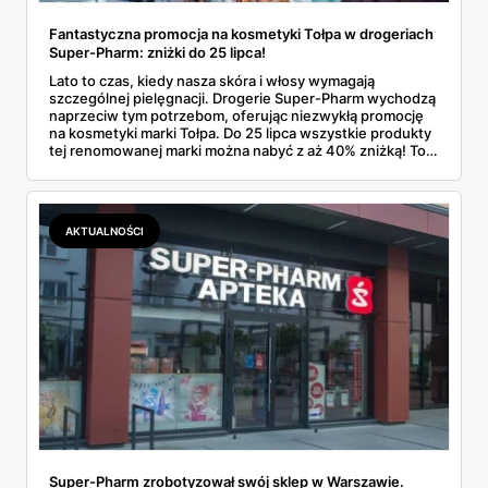
Fantastyczna promocja na kosmetyki Tołpa w drogeriach
Super-Pharm: zniżki do 25 lipca!
Lato to czas, kiedy nasza skóra i włosy wymagają
szczególnej pielęgnacji. Drogerie Super-Pharm wychodzą
naprzeciw tym potrzebom, oferując niezwykłą promocję
na kosmetyki marki Tołpa. Do 25 lipca wszystkie produkty
tej renomowanej marki można nabyć z aż 40% zniżką! To
doskonała okazja, aby uzupełnić swoje zapasy
kosmetyków i zadbać o siebie w tym letnim sezonie.
AKTUALNOŚCI
Super-Pharm zrobotyzował swój sklep w Warszawie.