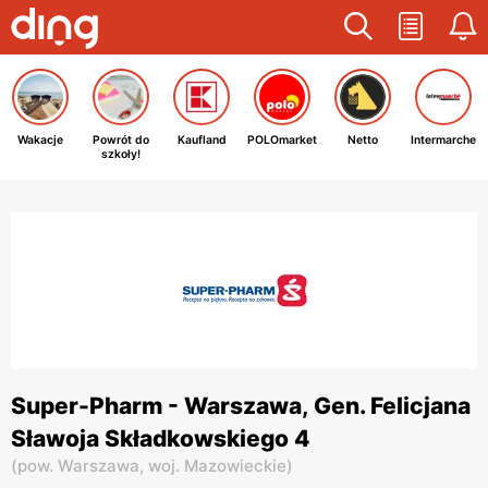
Wakacje
Powrót do
Kaufland
POLOmarket
Netto
Intermarche
szkoły!
Super-Pharm - Warszawa, Gen. Felicjana
Sławoja Składkowskiego 4
(
pow. Warszawa,
woj. Mazowieckie
)