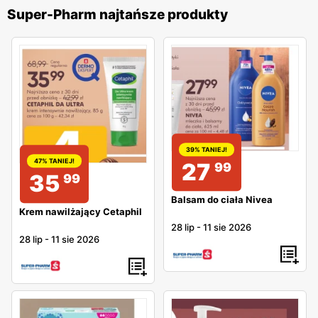
Super-Pharm najtańsze produkty
39% TANIEJ!
47% TANIEJ!
27
99
35
99
Balsam do ciała Nivea
Krem nawilżający Cetaphil
28 lip
-
11 sie 2026
28 lip
-
11 sie 2026