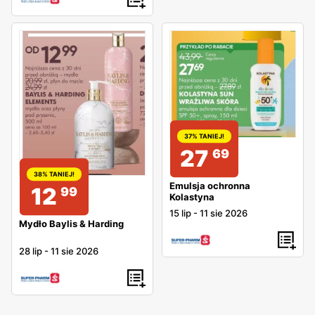
37% TANIEJ!
27
69
38% TANIEJ!
Emulsja ochronna
12
99
Kolastyna
15 lip
-
11 sie 2026
Mydło Baylis & Harding
28 lip
-
11 sie 2026