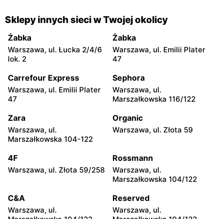
Super-Pharm
Super-Pharm
Sklepy innych sieci w Twojej okolicy
Radom, ul. Bolesława
Łódź al. Marsz. Józefa
Chrobrego 1
Piłsudskiego 15/23
Żabka
Żabka
Warszawa, ul. Łucka 2/4/6
Warszawa, ul. Emilii Plater
Super-Pharm
Super-Pharm
lok. 2
47
Łódź, ul. Jana Karskiego 5
Łódź, ul. Armii Krajowej 37
Carrefour Express
Sephora
Super-Pharm
Super-Pharm
Warszawa, ul. Emilii Plater
Warszawa, ul.
Łódź, ul. Pabianicka 245
Kielce, ul. Świętokrzyska
47
Marszałkowska 116/122
20
Zara
Organic
Super-Pharm
Super-Pharm
Warszawa, ul.
Warszawa, ul. Złota 59
Kielce, ul. Warszawska 26
Lublin al. Unii Lubelskiej 2a
Marszałkowska 104-122
Super-Pharm
Super-Pharm
4F
Rossmann
Lublin al. Wincentego
Białystok, ul. Czesława
Warszawa, ul. Złota 59/258
Warszawa, ul.
Witosa 32
Miłosza 2
Marszałkowska 104/122
Super-Pharm
Super-Pharm
C&A
Reserved
Toruń, ul. Czerwona Droga
Częstochowa al. Wojska
Warszawa, ul.
Warszawa, ul.
1
Polskiego 207