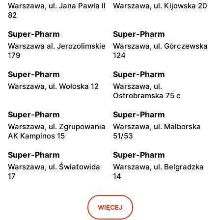
Warszawa, ul. Jana Pawła II
Warszawa, ul. Kijowska 20
82
Super-Pharm
Super-Pharm
Warszawa al. Jerozolimskie
Warszawa, ul. Górczewska
179
124
Super-Pharm
Super-Pharm
Warszawa, ul. Wołoska 12
Warszawa, ul.
Ostrobramska 75 c
Super-Pharm
Super-Pharm
Warszawa, ul. Zgrupowania
Warszawa, ul. Malborska
AK Kampinos 15
51/53
Super-Pharm
Super-Pharm
Warszawa, ul. Światowida
Warszawa, ul. Belgradzka
17
14
Super-Pharm
Super-Pharm
Stara Iwiczna, ul. Nowa 4A
Legionowo, ul. Marsz.
WIĘCEJ
Józefa Piłsudskiego 33