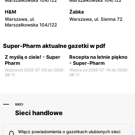
Marszałkowska 104/122
Marszałkowska 104/122
Super-Pharm
Super-Pharm
H&M
Żabka
Kalisz, ul. Górnośląska 82
Bydgoszcz, ul. Wojska
Warszawa, ul.
Warszawa, ul. Sienna 72
Polskiego 1
Marszałkowska 104/122
Super-Pharm aktualne gazetki w pdf
Z myślą o ciele! - Super
Recepta na letnie piękno
Pharm
- Super-Pharm
Ważna od 2026-07-29 do 2026-
Ważna od 2026-07-16 do 2026-
08-11
08-11
SIECI
Sieci handlowe
Włącz powiadomienia o gazetkach ulubionych sieci