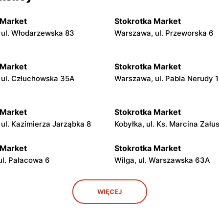
 Market
Stokrotka Market
ul. Włodarzewska 83
Warszawa, ul. Przeworska 6
 Market
Stokrotka Market
ul. Człuchowska 35A
Warszawa, ul. Pabla Nerudy 1
 Market
Stokrotka Market
 ul. Kazimierza Jarząbka 8
Kobyłka, ul. Ks. Marcina Zału
 Market
Stokrotka Market
ul. Pałacowa 6
Wilga, ul. Warszawska 63A
 Market
Stokrotka Market
WIĘCEJ
 Pilicą, ul. Przemysłowa 3
Mogielnica, ul. Mostowa 19A