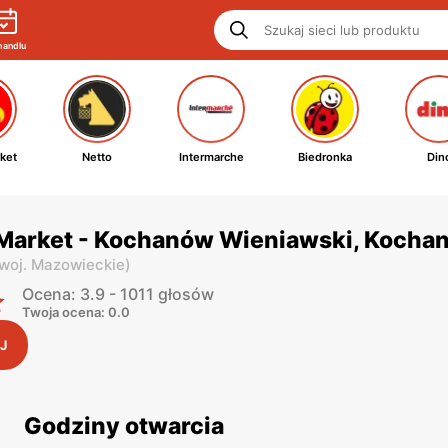
handlu
ket
Netto
Intermarche
Biedronka
Din
 Market - Kochanów Wieniawski, Kocha
woj. Mazowieckie
)
Ocena: 3.9 - 1011 głosów
Twoja ocena: 0.0
J
Godziny otwarcia