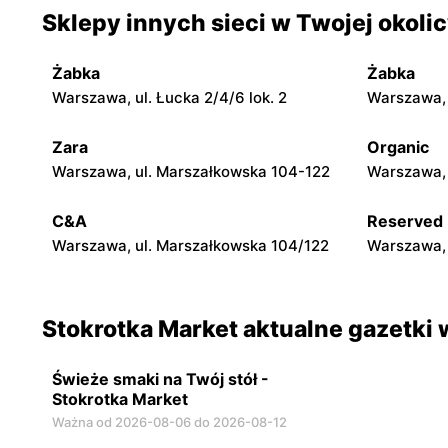
Stokrotka Market
Stokrotka
Sklepy innych sieci w Twojej okoli
Skierniewice, ul. Mjr. Henryka
Skierniewic
Sucharskiego 12
Żabka
Żabka
Stokrotka Market
Stokrotka
Warszawa, ul. Łucka 2/4/6 lok. 2
Warszawa, u
Bratkowice, ul. Bratkowice 821D
Jedlińsk, u
Zara
Organic
Stokrotka Market
Stokrotka
Warszawa, ul. Marszałkowska 104-122
Warszawa, 
Kozienice, ul. Lubelska 76A
Jastrzębia,
C&A
Reserved
Warszawa, ul. Marszałkowska 104/122
Warszawa, 
Stokrotka Market aktualne gazetki 
Świeże smaki na Twój stół -
Stokrotka Market
Ważna od 2026-08-06 do 2026-08-12