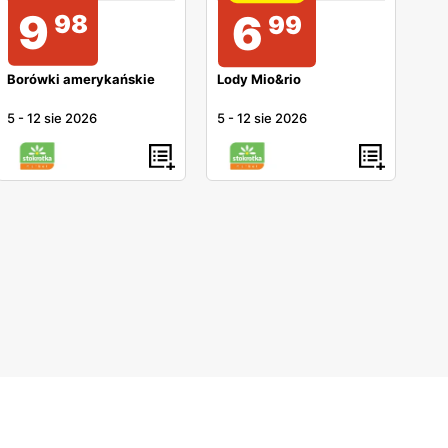
9
6
98
99
Borówki amerykańskie
Lody Mio&rio
5
-
12 sie 2026
5
-
12 sie 2026