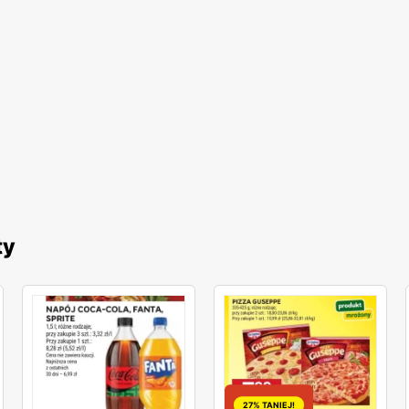
ty
27% TANIEJ!