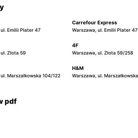
 Market
Stokrotka Market
cy
e, ul. Zadębie 13
Karniewo, ul. Parkowa 3A
Carrefour Express
 Market
Stokrotka Market
l. Emilii Plater 47
Warszawa, ul. Emilii Plater 47
l. Warecka 15
Jedlińsk, ul. Ogrodowa 9
4F
 Market
Stokrotka Market
ul. Złota 59
Warszawa, ul. Złota 59/258
 ul. Jastrzębia 108
Wąsewo, ul. pl. im. Ks. Miecz
Kłobukowskiego 6
H&M
ul. Marszałkowska 104/122
Warszawa, ul. Marszałkowska
w pdf