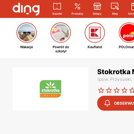
Gazetki
Produkty
Sklepy
Blog
Dni 
Wakacje
Powrót do
Kaufland
POLOmar
szkoły!
Stokrotka
(
pow. Przysuski,
OBSERWU