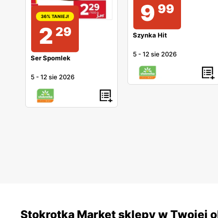
9
99
36% TANIEJ!
2
29
Szynka Hit
5
-
12 sie 2026
Ser Spomlek
5
-
12 sie 2026
Stokrotka Market sklepy w Twojej o