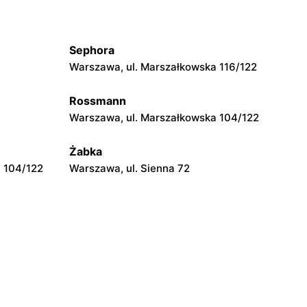
Stokrotka Market
Stoczek, ul. Węgrowska 6
Sephora
Stokrotka Market
Warszawa, ul. Marszałkowska 116/122
Aleksandrówka, ul. Główna 23
Rossmann
Stokrotka Market
Warszawa, ul. Marszałkowska 104/122
ysława
Krasnosielc, ul. Rynek 16 A
Żabka
 104/122
Warszawa, ul. Sienna 72