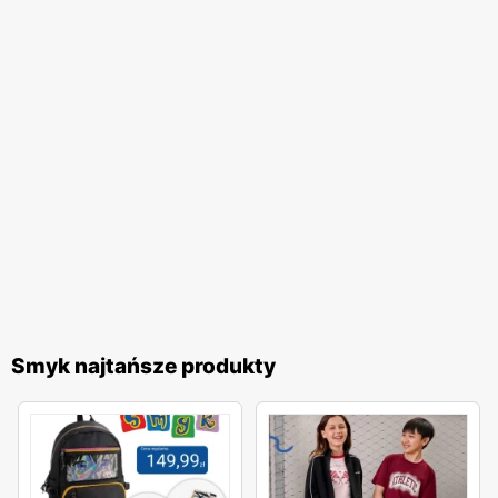
także korzystne finansowo, co doceniają rodzice dbający
o budżet domowy.
Smyk najtańsze produkty