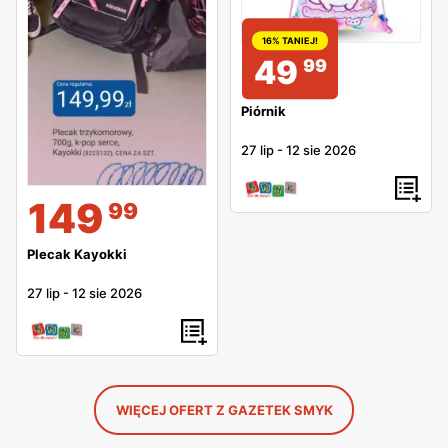
16% TANIEJ!
49
99
Piórnik
27 lip
-
12 sie 2026
149
99
Plecak Kayokki
27 lip
-
12 sie 2026
WIĘCEJ OFERT Z GAZETEK SMYK