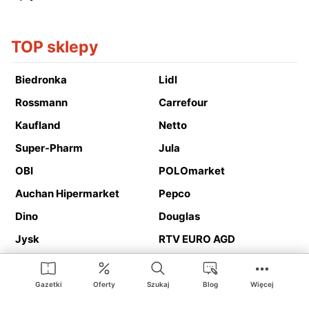
TOP sklepy
Biedronka
Lidl
Rossmann
Carrefour
Kaufland
Netto
Super-Pharm
Jula
OBI
POLOmarket
Auchan Hipermarket
Pepco
Dino
Douglas
Jysk
RTV EURO AGD
Action
Media Expert
Deichmann
Media Markt
Gazetki
Oferty
Szukaj
Blog
Więcej