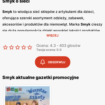
Smyk o sieci
Smyk
to wiodąca sieć sklepów z artykułami dla dzieci,
oferująca szeroki asortyment odzieży, zabawek,
akcesoriów i produktów dla niemowląt. Marka
Smyk
cieszy
się dużą popularnością dzięki wysokiej jakości produktów
WIĘCEJ
oraz atrakcyjnym
promocjom
, które przyciągają rodziców
poszukujących najlepszych produktów dla swoich dzieci w
Ocena: 4.3 - 403 głosów
przystępnych
niskich cenach
. Regularne
gazetki
Twoja ocena: 0.0
promocyjne
są wydawane co miesiąc i zawierają
informacje o najnowszych kolekcjach oraz specjalnych
OBSERWUJ
ofertach. Dzięki
gazetkom
, klienci mogą śledzić aktualne
promocje
i planować zakupy, korzystając z wyjątkowych
Smyk aktualne gazetki promocyjne
okazji cenowych. Oferta
Smyk
obejmuje szeroki wybór
produktów, od odzieży i obuwia, przez zabawki
edukacyjne, aż po akcesoria do pielęgnacji niemowląt.
Smyk
stawia na różnorodność asortymentu, oferując