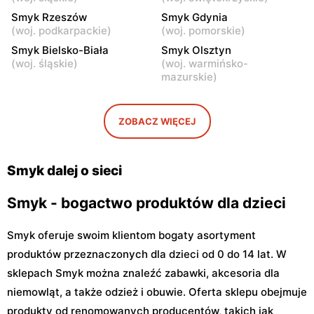
Smyk
Smyk Rzeszów
Smyk
Smyk Gdynia
(
woj. podkarpackie
)
(
woj. pomorskie
)
Mińsk Mazowiecki, ul.
Grójec, ul. Armii Krajowej
Warszawska 63A
50
Smyk Bielsko-Biała
Smyk Olsztyn
(
woj. śląskie
)
(
woj. warmińsko-
Smyk
Smyk
mazurskie
)
Sochaczew, ul.
Płońsk, ul. Młodzieżowa 28
Warszawska 119
ZOBACZ WIĘCEJ
Smyk
Smyk
Łowicz, ul. Władysława
Ciechanów, ul. Henryka
Broniewskiego 11
Sienkiewicza 8
Smyk dalej o sieci
Smyk - bogactwo produktów dla dzieci
Smyk oferuje swoim klientom bogaty asortyment
produktów przeznaczonych dla dzieci od 0 do 14 lat. W
sklepach Smyk można znaleźć zabawki, akcesoria dla
niemowląt, a także odzież i obuwie. Oferta sklepu obejmuje
produkty od renomowanych producentów, takich jak