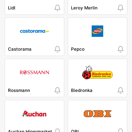
Lidl
Leroy Merlin
Castorama
Pepco
Rossmann
Biedronka
Auchan Hipermarket
OBI