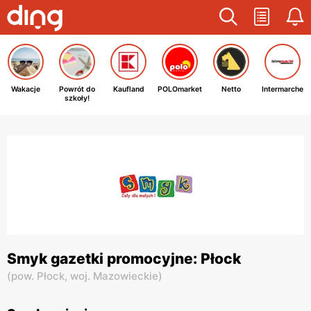
Wakacje
Powrót do
Kaufland
POLOmarket
Netto
Intermarche
szkoły!
Smyk gazetki promocyjne: Płock
(
pow. Płock,
woj. Mazowieckie
)