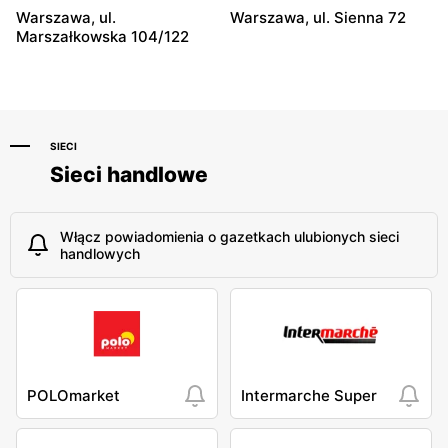
Warszawa, ul.
Warszawa, ul. Sienna 72
Smyk
Smyk
Marszałkowska 104/122
Ciechanów, ul. Henryka
Siedlce, ul. Józefa
Sienkiewicza 8
Piłsudskiego 74
SIECI
Sieci handlowe
Włącz powiadomienia o gazetkach ulubionych sieci
handlowych
POLOmarket
Intermarche Super