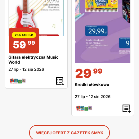
25% TANIEJ!
59
99
Gitara elektryczna Music
World
29
27 lip
-
12 sie 2026
99
Kredki ołówkowe
27 lip
-
12 sie 2026
WIĘCEJ OFERT Z GAZETEK SMYK