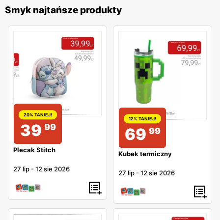
Smyk najtańsze produkty
20% TANIEJ!
12% TANIEJ!
39
99
69
99
Plecak Stitch
Kubek termiczny
27 lip
-
12 sie 2026
27 lip
-
12 sie 2026