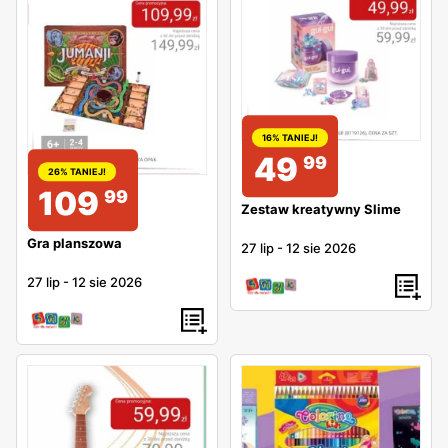
16% TANIEJ!
49
99
26% TANIEJ!
109
99
Zestaw kreatywny Slime
Gra planszowa
27 lip
-
12 sie 2026
27 lip
-
12 sie 2026