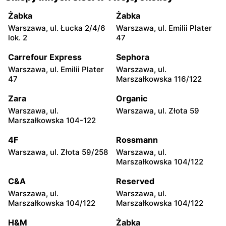
Babice Nowe, ul.
Warszawa, ul. Jana Pawła II
Warszawska 193
82
Żabka
Żabka
Warszawa, ul. Łucka 2/4/6
Warszawa, ul. Emilii Plater
Smyk
Smyk
lok. 2
47
Pruszków, ul. Henryka
Stara Iwiczna, ul. Nowa 4
Sienkiewicza 19
Carrefour Express
Sephora
Warszawa, ul. Emilii Plater
Warszawa, ul.
Smyk
Smyk
47
Marszałkowska 116/122
Wołomin, ul. Geodetów 2
Grodzisk Mazowiecki, ul.
Henryka Sienkiewicza 46
Zara
Organic
Warszawa, ul.
Warszawa, ul. Złota 59
Smyk
Smyk
Marszałkowska 104-122
Nowy Dwór Mazowiecki, ul.
Mińsk Mazowiecki, ul.
Warszawska 36
Warszawska 63A
4F
Rossmann
Warszawa, ul. Złota 59/258
Warszawa, ul.
Smyk
Smyk
Marszałkowska 104/122
Grójec, ul. Armii Krajowej
Sochaczew, ul.
50
Warszawska 119
C&A
Reserved
Warszawa, ul.
Warszawa, ul.
Smyk
Smyk
Marszałkowska 104/122
Marszałkowska 104/122
Płońsk, ul. Młodzieżowa 28
Łowicz, ul. Władysława
Broniewskiego 11
H&M
Żabka