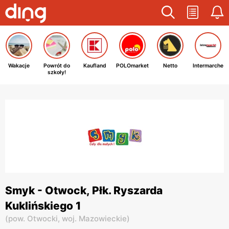
Wakacje
Powrót do
Kaufland
POLOmarket
Netto
Intermarche
szkoły!
Smyk - Otwock, Płk. Ryszarda
Kuklińskiego 1
(
pow. Otwocki,
woj. Mazowieckie
)