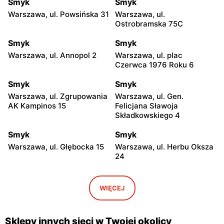
Smyk
Smyk
Warszawa, ul. Powsińska 31
Warszawa, ul.
Ostrobramska 75C
Smyk
Smyk
Warszawa, ul. Annopol 2
Warszawa, ul. plac
Czerwca 1976 Roku 6
Smyk
Smyk
Warszawa, ul. Zgrupowania
Warszawa, ul. Gen.
AK Kampinos 15
Felicjana Sławoja
Składkowskiego 4
Smyk
Smyk
Warszawa, ul. Głębocka 15
Warszawa, ul. Herbu Oksza
24
Smyk
Smyk
Warszawa, ul. Malborska
Warszawa, ul. Światowida
WIĘCEJ
39
17
Smyk
Smyk
Sklepy innych sieci w Twojej okolicy