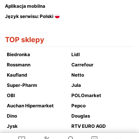
Aplikacja mobilna
Język serwisu: Polski
TOP sklepy
Biedronka
Lidl
Rossmann
Carrefour
Kaufland
Netto
Super-Pharm
Jula
OBI
POLOmarket
Auchan Hipermarket
Pepco
Dino
Douglas
Jysk
RTV EURO AGD
Action
Media Expert