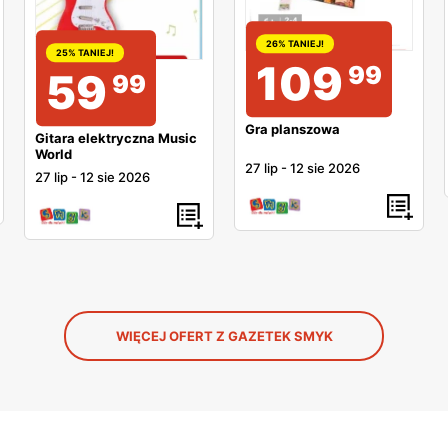
26% TANIEJ!
25% TANIEJ!
109
99
59
99
Gra planszowa
Gitara elektryczna Music
World
27 lip
-
12 sie 2026
27 lip
-
12 sie 2026
WIĘCEJ OFERT Z GAZETEK SMYK