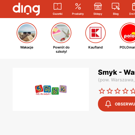
Gazetki
Produkty
Sklepy
Blog
Dni 
Wakacje
Powrót do
Kaufland
POLOmar
szkoły!
Smyk - Wa
(
pow. Warszawa
OBSERWU