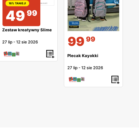
16% TANIEJ!
49
99
Zestaw kreatywny Slime
99
99
27 lip
-
12 sie 2026
Plecak Kayokki
27 lip
-
12 sie 2026