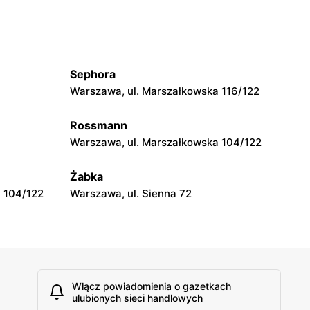
Smyk
lińskiego 1
Grodzisk Mazowiecki, ul. Henryka
Sienkiewicza 46
Sephora
Smyk
Warszawa, ul. Marszałkowska 116/122
Sochaczew, ul. Warszawska 119
Rossmann
Warszawa, ul. Marszałkowska 104/122
Smyk
iewicza 8
Siedlce, ul. Józefa Piłsudskiego 74
Żabka
 104/122
Warszawa, ul. Sienna 72
Włącz powiadomienia o gazetkach
ulubionych sieci handlowych