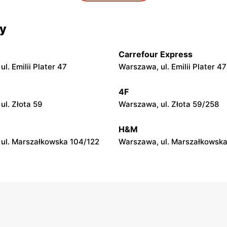
Smyk
cy
l. Geodetów 2
Otwock, ul. Płk. Ryszarda Kuk
Carrefour Express
Smyk
l. Emilii Plater 47
Warszawa, ul. Emilii Plater 47
wiecki, ul. Warszawska 63A
Grójec, ul. Armii Krajowej 50
4F
ul. Złota 59
Warszawa, ul. Złota 59/258
Smyk
. Władysława Broniewskiego
Ciechanów, ul. Henryka Sienk
H&M
ul. Marszałkowska 104/122
Warszawa, ul. Marszałkowska