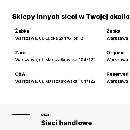
Smyk
Smyk
Sklepy innych sieci w Twojej okoli
Stara Iwiczna, ul. Nowa 4
Wołomin, u
Żabka
Żabka
Smyk
Smyk
Warszawa, ul. Łucka 2/4/6 lok. 2
Warszawa, u
Nowy Dwór Mazowiecki, ul. Warszawska
Mińsk Mazo
36
Zara
Organic
Warszawa, ul. Marszałkowska 104-122
Warszawa, 
Smyk
Smyk
Płońsk, ul. Młodzieżowa 28
Łowicz, ul
C&A
Reserved
11
Warszawa, ul. Marszałkowska 104/122
Warszawa, 
SIECI
Sieci handlowe