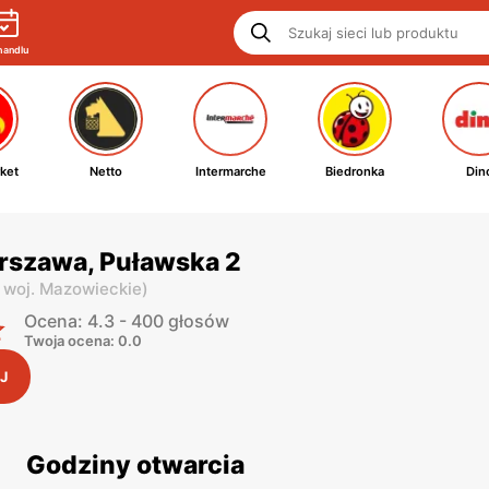
handlu
ket
Netto
Intermarche
Biedronka
Din
rszawa, Puławska 2
,
woj. Mazowieckie
)
Ocena: 4.3 - 400 głosów
Twoja ocena: 0.0
J
Godziny otwarcia