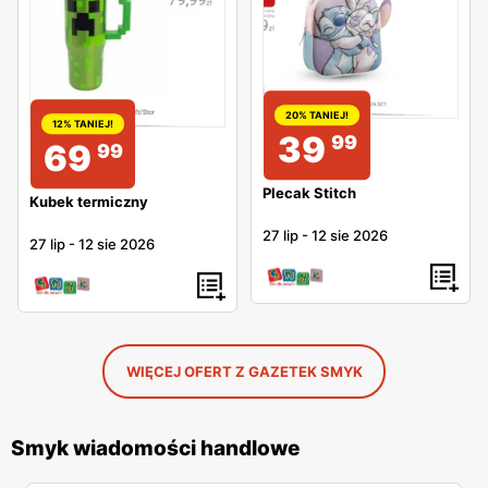
20% TANIEJ!
12% TANIEJ!
39
99
69
99
Plecak Stitch
Kubek termiczny
27 lip
-
12 sie 2026
27 lip
-
12 sie 2026
WIĘCEJ OFERT Z GAZETEK SMYK
Smyk wiadomości handlowe