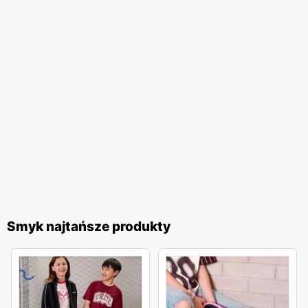
także korzystne finansowo, co doceniają rodzice dbający
o budżet domowy.
Smyk najtańsze produkty