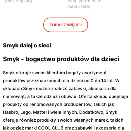
(
woj. śląskie
)
(
woj. warmińsko-
Smyk
Smyk
mazurskie
)
Sochaczew, ul.
Płońsk, ul. Młodzieżowa 28
Warszawska 119
ZOBACZ WIĘCEJ
Smyk
Smyk
Łowicz, ul. Władysława
Ciechanów, ul. Henryka
Broniewskiego 11
Sienkiewicza 8
Smyk dalej o sieci
Smyk - bogactwo produktów dla dzieci
Smyk oferuje swoim klientom bogaty asortyment
produktów przeznaczonych dla dzieci od 0 do 14 lat. W
sklepach Smyk można znaleźć zabawki, akcesoria dla
niemowląt, a także odzież i obuwie. Oferta sklepu obejmuje
produkty od renomowanych producentów, takich jak
Hasbro, Lego, Mattel i wiele innych. Dodatkowo, Smyk
oferuje również produkty swoich własnych marek, takich
jak odzież marki COOL CLUB oraz zabawki i akcesoria dla