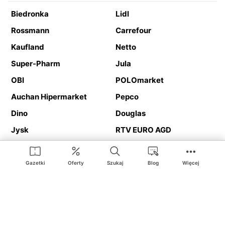
Biedronka
Lidl
Rossmann
Carrefour
Kaufland
Netto
Super-Pharm
Jula
OBI
POLOmarket
Auchan Hipermarket
Pepco
Dino
Douglas
Jysk
RTV EURO AGD
Action
Media Expert
Deichmann
Media Markt
Gazetki
Oferty
Szukaj
Blog
Więcej
Ding.pl to serwis internetowy prezentujący
gazetki promocyjne
oraz
katalogi
sklepów i dużych sieci handlowych. Dzięki
geolokalizacji otrzymasz przede wszystkim oferty sklepów, z
Twojego bliskiego otoczenia. Dodatkowo na stronie znajdziesz
adresy sklepów, więc w trakcie podróży bez problemu trafisz do