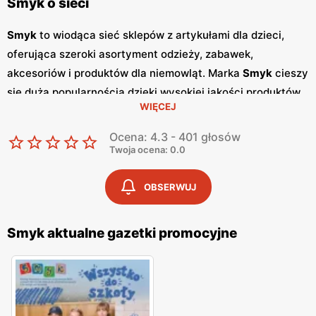
Smyk o sieci
Smyk
to wiodąca sieć sklepów z artykułami dla dzieci,
oferująca szeroki asortyment odzieży, zabawek,
akcesoriów i produktów dla niemowląt. Marka
Smyk
cieszy
się dużą popularnością dzięki wysokiej jakości produktów
WIĘCEJ
oraz atrakcyjnym
promocjom
, które przyciągają rodziców
poszukujących najlepszych produktów dla swoich dzieci w
Ocena: 4.3 - 401 głosów
przystępnych
niskich cenach
. Regularne
gazetki
Twoja ocena: 0.0
promocyjne
są wydawane co miesiąc i zawierają
informacje o najnowszych kolekcjach oraz specjalnych
OBSERWUJ
ofertach. Dzięki
gazetkom
, klienci mogą śledzić aktualne
promocje
i planować zakupy, korzystając z wyjątkowych
Smyk aktualne gazetki promocyjne
okazji cenowych. Oferta
Smyk
obejmuje szeroki wybór
produktów, od odzieży i obuwia, przez zabawki
edukacyjne, aż po akcesoria do pielęgnacji niemowląt.
Smyk
stawia na różnorodność asortymentu, oferując