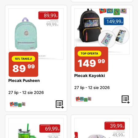
TOP OFERTA
10% TANIEJ!
149
99
89
99
Plecak Kayokki
Plecak Pusheen
27 lip
-
12 sie 2026
27 lip
-
12 sie 2026