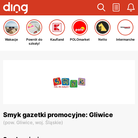
Wakacje
Powrót do
Kaufland
POLOmarket
Netto
Intermarche
szkoły!
Smyk gazetki promocyjne: Gliwice
(
pow. Gliwice,
woj. Śląskie
)