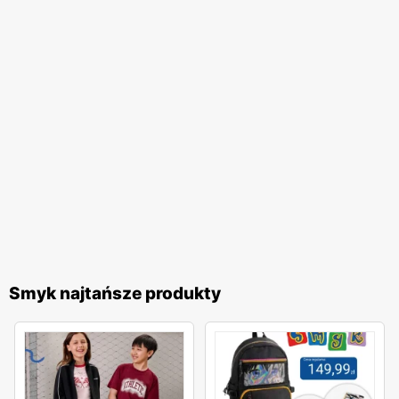
także korzystne finansowo, co doceniają rodzice dbający
o budżet domowy.
Smyk najtańsze produkty