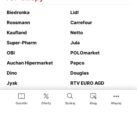
Biedronka
Lidl
Rossmann
Carrefour
Kaufland
Netto
Super-Pharm
Jula
OBI
POLOmarket
Auchan Hipermarket
Pepco
Dino
Douglas
Jysk
RTV EURO AGD
Action
Media Expert
Deichmann
Media Markt
Gazetki
Oferty
Szukaj
Blog
Więcej
Ding.pl to serwis internetowy prezentujący
gazetki promocyjne
oraz
katalogi
sklepów i dużych sieci handlowych. Dzięki
geolokalizacji otrzymasz przede wszystkim oferty sklepów, z
Twojego bliskiego otoczenia. Dodatkowo na stronie znajdziesz