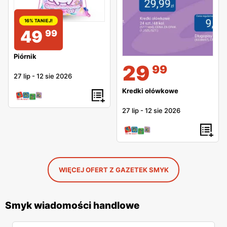
16% TANIEJ!
49
99
Piórnik
29
99
27 lip
-
12 sie 2026
Kredki ołówkowe
27 lip
-
12 sie 2026
WIĘCEJ OFERT Z GAZETEK SMYK
Smyk wiadomości handlowe