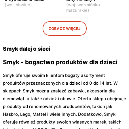
(
woj. śląskie
)
(
woj. warmińsko-
Smyk
Smyk
mazurskie
)
Sochaczew, ul.
Płońsk, ul. Młodzieżowa 28
Warszawska 119
ZOBACZ WIĘCEJ
Smyk
Smyk
Łowicz, ul. Władysława
Ciechanów, ul. Henryka
Broniewskiego 11
Sienkiewicza 8
Smyk dalej o sieci
Smyk - bogactwo produktów dla dzieci
Smyk oferuje swoim klientom bogaty asortyment
produktów przeznaczonych dla dzieci od 0 do 14 lat. W
sklepach Smyk można znaleźć zabawki, akcesoria dla
niemowląt, a także odzież i obuwie. Oferta sklepu obejmuje
produkty od renomowanych producentów, takich jak
Hasbro, Lego, Mattel i wiele innych. Dodatkowo, Smyk
oferuje również produkty swoich własnych marek, takich