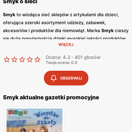
Smyk o sieci
Smyk
to wiodąca sieć sklepów z artykułami dla dzieci,
oferująca szeroki asortyment odzieży, zabawek,
akcesoriów i produktów dla niemowląt. Marka
Smyk
cieszy
się dużą popularnością dzięki wysokiej jakości produktów
WIĘCEJ
oraz atrakcyjnym
promocjom
, które przyciągają rodziców
poszukujących najlepszych produktów dla swoich dzieci w
Ocena: 4.3 - 401 głosów
przystępnych
niskich cenach
. Regularne
gazetki
Twoja ocena: 0.0
promocyjne
są wydawane co miesiąc i zawierają
informacje o najnowszych kolekcjach oraz specjalnych
OBSERWUJ
ofertach. Dzięki
gazetkom
, klienci mogą śledzić aktualne
promocje
i planować zakupy, korzystając z wyjątkowych
Smyk aktualne gazetki promocyjne
okazji cenowych. Oferta
Smyk
obejmuje szeroki wybór
produktów, od odzieży i obuwia, przez zabawki
edukacyjne, aż po akcesoria do pielęgnacji niemowląt.
Smyk
stawia na różnorodność asortymentu, oferując