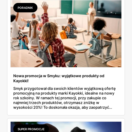
PORADNIK
Nowa promocja w Smyku: wyjątkowe produkty od
Kayokki!
Smyk przygotował dla swoich klientów wyjątkową ofertę
promocyjną na produkty marki Kayokki, idealne na nowy
rok szkolny. W ramach tej promocji, przy zakupie co
najmniej trzech produktów, otrzymasz zniżkę w
wysokości 20%! To doskonała okazja, aby zaopatrzyć
swoje dzieci w wysokiej jakości akcesoria szkolne i
jednocześnie zaoszczędzić.
SUPER PROMOCJE