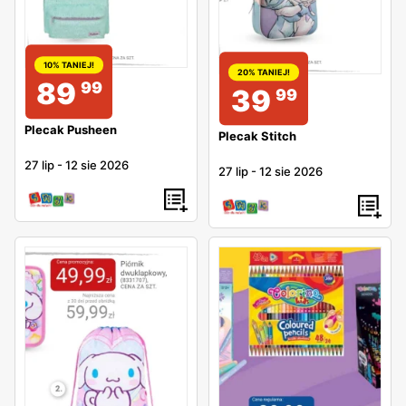
10% TANIEJ!
20% TANIEJ!
89
99
39
99
Plecak Pusheen
Plecak Stitch
27 lip
-
12 sie 2026
27 lip
-
12 sie 2026