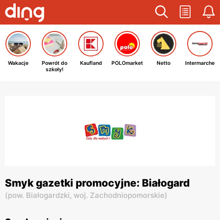
Wakacje
Powrót do
Kaufland
POLOmarket
Netto
Intermarche
szkoły!
Smyk gazetki promocyjne: Białogard
(
pow. Białogardzki,
woj. Zachodniopomorskie
)