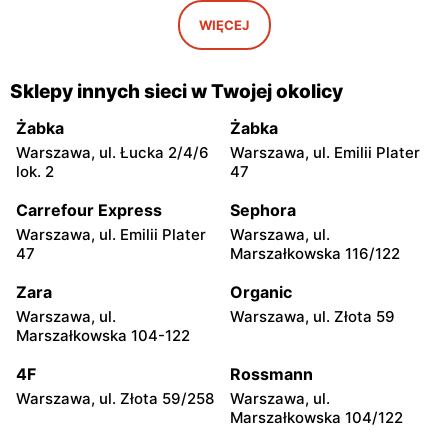
Warszawa, ul. Piękna 16 b
Warszawa, ul.
WIĘCEJ
Marszałkowska 28
Rossmann
Rossmann
Sklepy innych sieci w Twojej okolicy
Warszawa, ul. Senatorska 2
Warszawa, ul. Prosta 68
Żabka
Żabka
Rossmann
Rossmann
Warszawa, ul. Łucka 2/4/6
Warszawa, ul. Emilii Plater
Warszawa, ul. Mokotowska
Warszawa, ul.
lok. 2
47
1
Marszałkowska 126/134
Carrefour Express
Sephora
Rossmann
Rossmann
Warszawa, ul. Emilii Plater
Warszawa, ul.
Warszawa, ul. Ludna 1 a
Warszawa, ul. Grójecka 17
47
Marszałkowska 116/122
Rossmann
Rossmann
Zara
Organic
Warszawa, ul. Świętojerska
Warszawa, ul. Wolska 19/25
Warszawa, ul.
Warszawa, ul. Złota 59
16
Marszałkowska 104-122
Rossmann
Rossmann
4F
Rossmann
Warszawa, ul. Stawki 2 a
Warszawa, ul. Grójecka 64
Warszawa, ul. Złota 59/258
Warszawa, ul.
Marszałkowska 104/122
Rossmann
Rossmann