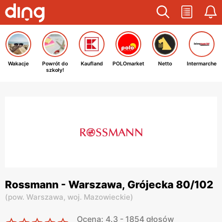
Wakacje
Powrót do
Kaufland
POLOmarket
Netto
Intermarche
szkoły!
Rossmann - Warszawa, Grójecka 80/102
(
pow. Warszawa,
woj. Mazowieckie
)
Ocena: 4.3 - 1854 głosów