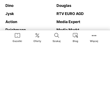
Dino
Douglas
Jysk
RTV EURO AGD
Action
Media Expert
Deichmann
Media Markt
Gazetki
Oferty
Szukaj
Blog
Więcej
Ding.pl to serwis internetowy prezentujący
gazetki promocyjne
oraz
katalogi
sklepów i dużych sieci handlowych. Dzięki
geolokalizacji otrzymasz przede wszystkim oferty sklepów, z
Twojego bliskiego otoczenia. Dodatkowo na stronie znajdziesz
adresy sklepów, więc w trakcie podróży bez problemu trafisz do
ulubionego sklepu.
Na naszym serwisie znajdziesz najlepsze
promocje
i
oferty
z całej
Polski. Dzięki Ding.pl w prosty sposób porównasz ceny z różnych
sklepów i rozsądnie zaplanujecie
zakupy
. Chcesz tanio kupić
cukier
lub
panele podłogowe
. Kupić
rower
na prezent? Spróbować
piwa
w okazyjnej cenie? Z Ding.pl jest to bardzo proste! U nas
dostaniesz nową gazetkę promocyjną sklepu:
Lidl
, Biedronka,
Media Markt
czy
Leroy Merlin
.
Nie interesują cię wszystkie
promocyjne
produkty? Chcesz
dostawać powiadomienia tylko od wybranych sieci? Wypatrujesz
jakiegoś produktu w
najniższej cenie
? W Ding.pl
zakupy są proste