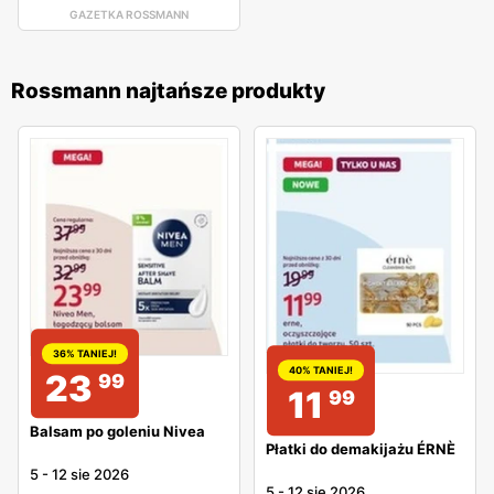
GAZETKA ROSSMANN
Rossmann najtańsze produkty
36% TANIEJ!
40% TANIEJ!
23
99
11
99
Balsam po goleniu Nivea
Płatki do demakijażu ÉRNÈ
5
-
12 sie 2026
5
-
12 sie 2026