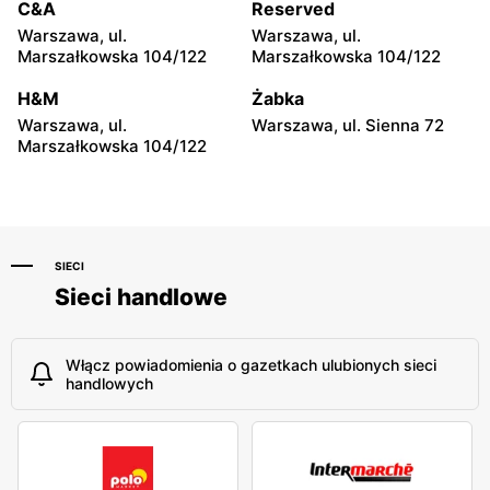
C&A
Reserved
Warszawa, ul. Puławska 17
Warszawa, ul. Dzika 4
Warszawa, ul.
Warszawa, ul.
Rossmann
Rossmann
Marszałkowska 104/122
Marszałkowska 104/122
Warszawa, ul. Płocka 17
Warszawa, ul. Obozowa 16
H&M
Żabka
Warszawa, ul.
Warszawa, ul. Sienna 72
Marszałkowska 104/122
SIECI
Sieci handlowe
Włącz powiadomienia o gazetkach ulubionych sieci
handlowych