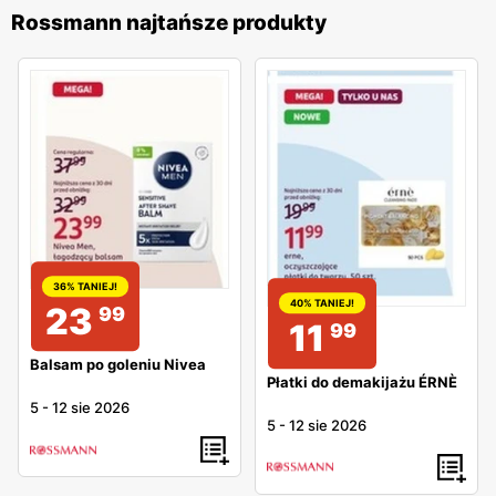
Rossmann najtańsze produkty
36% TANIEJ!
40% TANIEJ!
23
99
11
99
Balsam po goleniu Nivea
Płatki do demakijażu ÉRNÈ
5
-
12 sie 2026
5
-
12 sie 2026