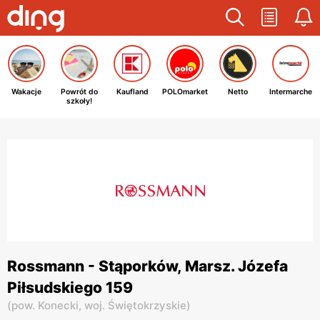
Wakacje
Powrót do
Kaufland
POLOmarket
Netto
Intermarche
szkoły!
Rossmann - Stąporków, Marsz. Józefa
Piłsudskiego 159
(
pow. Konecki,
woj. Świętokrzyskie
)