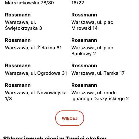
Marszałkowska 78/80
16/22
Rossmann
Rossmann
Warszawa, ul.
Warszawa, ul. plac
Świętokrzyska 3
Mirowski 14
Rossmann
Rossmann
Warszawa, ul. Żelazna 61
Warszawa, ul. plac
Bankowy 2
Rossmann
Rossmann
Warszawa, ul. Ogrodowa 31
Warszawa, ul. Tamka 17
Rossmann
Rossmann
Warszawa, ul. Nowowiejska
Warszawa, ul. rondo
1/3
Ignacego Daszyńskiego 2
Rossmann
Rossmann
Warszawa, ul. Piękna 16 b
Warszawa, ul.
WIĘCEJ
Marszałkowska 28
Rossmann
Rossmann
Sklepy innych sieci w Twojej okolicy