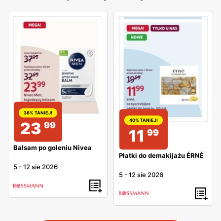
36% TANIEJ!
40% TANIEJ!
23
99
11
99
Balsam po goleniu Nivea
Płatki do demakijażu ÉRNÈ
5
-
12 sie 2026
5
-
12 sie 2026