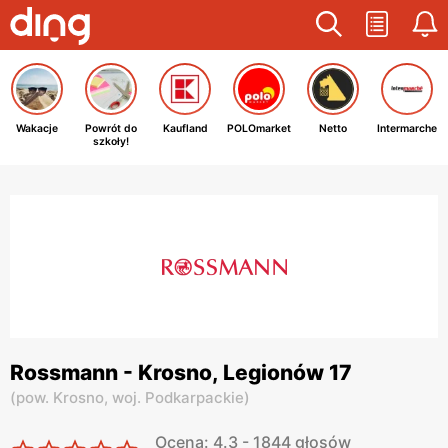
Wakacje
Powrót do
Kaufland
POLOmarket
Netto
Intermarche
szkoły!
Rossmann - Krosno, Legionów 17
(
pow. Krosno,
woj. Podkarpackie
)
Ocena: 4.3 - 1844 głosów