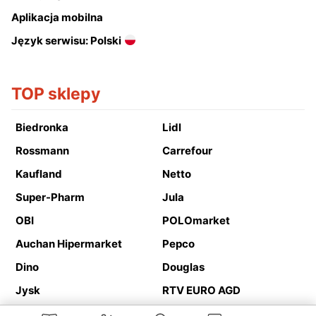
Aplikacja mobilna
Język serwisu: Polski
TOP sklepy
Biedronka
Lidl
Rossmann
Carrefour
Kaufland
Netto
Super-Pharm
Jula
OBI
POLOmarket
Auchan Hipermarket
Pepco
Dino
Douglas
Jysk
RTV EURO AGD
Action
Media Expert