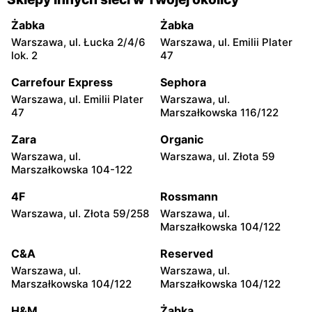
Warszawa, ul. Senatorska 2
Warszawa, ul. Prosta 68
Żabka
Żabka
Rossmann
Rossmann
Warszawa, ul. Łucka 2/4/6
Warszawa, ul. Emilii Plater
Warszawa, ul. Mokotowska
Warszawa, ul.
lok. 2
47
1
Marszałkowska 126/134
Carrefour Express
Sephora
Rossmann
Rossmann
Warszawa, ul. Emilii Plater
Warszawa, ul.
Warszawa, ul. Ludna 1 a
Warszawa, ul. Grójecka 17
47
Marszałkowska 116/122
Rossmann
Rossmann
Zara
Organic
Warszawa, ul. Świętojerska
Warszawa, ul. Wolska 19/25
Warszawa, ul.
Warszawa, ul. Złota 59
16
Marszałkowska 104-122
Rossmann
Rossmann
4F
Rossmann
Warszawa, ul. Stawki 2 a
Warszawa, ul. Grójecka 64
Warszawa, ul. Złota 59/258
Warszawa, ul.
Marszałkowska 104/122
Rossmann
Rossmann
C&A
Reserved
Warszawa, ul. Puławska 17
Warszawa, ul. Dzika 4
Warszawa, ul.
Warszawa, ul.
Rossmann
Rossmann
Marszałkowska 104/122
Marszałkowska 104/122
Warszawa, ul. Płocka 17
Warszawa, ul. Obozowa 16
H&M
Żabka