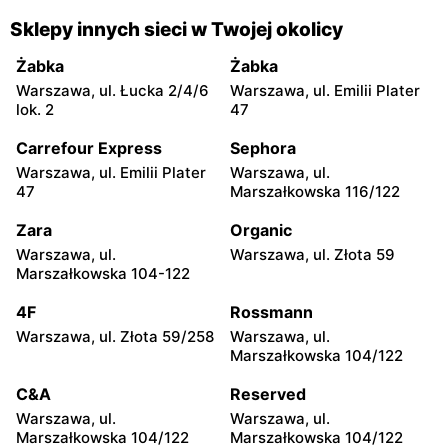
Rossmann
Rossmann
Sklepy innych sieci w Twojej okolicy
Warszawa, ul. Senatorska 2
Warszawa, ul. Prosta 68
Żabka
Żabka
Rossmann
Rossmann
Warszawa, ul. Łucka 2/4/6
Warszawa, ul. Emilii Plater
Warszawa, ul. Mokotowska
Warszawa, ul.
lok. 2
47
1
Marszałkowska 126/134
Carrefour Express
Sephora
Rossmann
Rossmann
Warszawa, ul. Emilii Plater
Warszawa, ul.
Warszawa, ul. Ludna 1 a
Warszawa, ul. Grójecka 17
47
Marszałkowska 116/122
Rossmann
Rossmann
Zara
Organic
Warszawa, ul. Świętojerska
Warszawa, ul. Wolska 19/25
Warszawa, ul.
Warszawa, ul. Złota 59
16
Marszałkowska 104-122
Rossmann
Rossmann
4F
Rossmann
Warszawa, ul. Stawki 2 a
Warszawa, ul. Grójecka 64
Warszawa, ul. Złota 59/258
Warszawa, ul.
Marszałkowska 104/122
Rossmann
Rossmann
C&A
Reserved
Warszawa, ul. Puławska 17
Warszawa, ul. Dzika 4
Warszawa, ul.
Warszawa, ul.
Rossmann
Rossmann
Marszałkowska 104/122
Marszałkowska 104/122