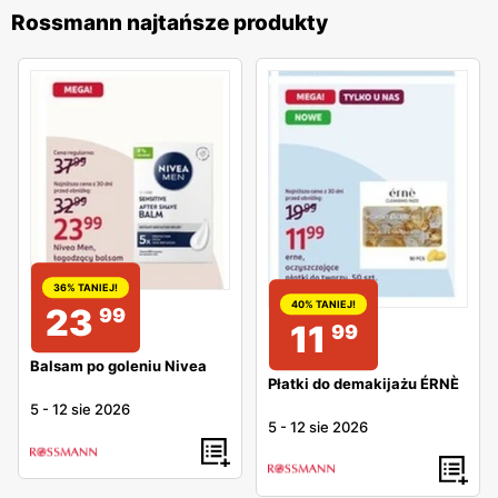
Rossmann najtańsze produkty
36% TANIEJ!
40% TANIEJ!
23
99
11
99
Balsam po goleniu Nivea
Płatki do demakijażu ÉRNÈ
5
-
12 sie 2026
5
-
12 sie 2026