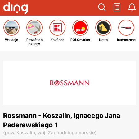
Wakacje
Powrót do
Kaufland
POLOmarket
Netto
Intermarche
szkoły!
Rossmann - Koszalin, Ignacego Jana
Paderewskiego 1
(
pow. Koszalin,
woj. Zachodniopomorskie
)