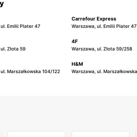
cy
ul. Marszałkowska 126/134
Warszawa, ul. Ludna 1 a
Carrefour Express
n
Rossmann
l. Emilii Plater 47
Warszawa, ul. Emilii Plater 47
ul. Wolska 19/25
Warszawa, ul. Stawki 2 a
4F
n
Rossmann
ul. Złota 59
Warszawa, ul. Złota 59/258
ul. Dzika 4
Warszawa, ul. Płocka 17
H&M
ul. Marszałkowska 104/122
Warszawa, ul. Marszałkowska