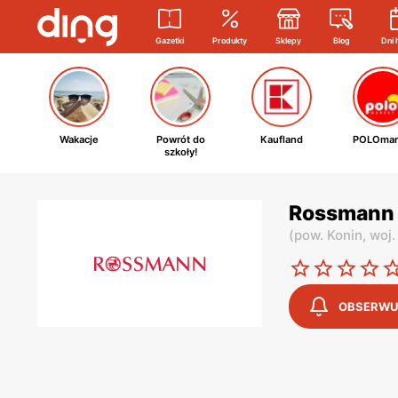
Gazetki
Produkty
Sklepy
Blog
Dni 
Wakacje
Powrót do
Kaufland
POLOmar
szkoły!
Rossmann -
(
pow. Konin,
woj.
OBSERWU