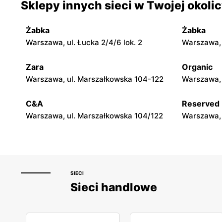
Sklepy innych sieci w Twojej okoli
Warszawa, ul. Mokotowska 1
Warszawa, 
Żabka
Żabka
Rossmann
Rossman
Warszawa, ul. Łucka 2/4/6 lok. 2
Warszawa, u
Warszawa, ul. Świętojerska 16
Warszawa, 
Zara
Organic
Rossmann
Rossman
Warszawa, ul. Marszałkowska 104-122
Warszawa, 
Warszawa, ul. Puławska 17
Warszawa, 
C&A
Reserved
Warszawa, ul. Marszałkowska 104/122
Warszawa, 
SIECI
Sieci handlowe