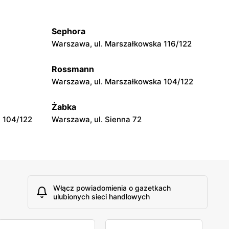
Warszawa, ul. Grójecka 17
Sephora
Rossmann
Warszawa, ul. Marszałkowska 116/122
Warszawa, ul. Grójecka 64
Rossmann
Rossmann
Warszawa, ul. Marszałkowska 104/122
Warszawa, ul. Obozowa 16
Żabka
 104/122
Warszawa, ul. Sienna 72
Włącz powiadomienia o gazetkach
ulubionych sieci handlowych