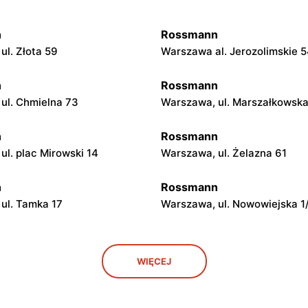
n
Rossmann
ul. Złota 59
Warszawa al. Jerozolimskie 
n
Rossmann
ul. Chmielna 73
Warszawa, ul. Marszałkowsk
n
Rossmann
ul. plac Mirowski 14
Warszawa, ul. Żelazna 61
n
Rossmann
ul. Tamka 17
Warszawa, ul. Nowowiejska 1
n
Rossmann
WIĘCEJ
ul. Marszałkowska 28
Warszawa, ul. Senatorska 2
n
Rossmann