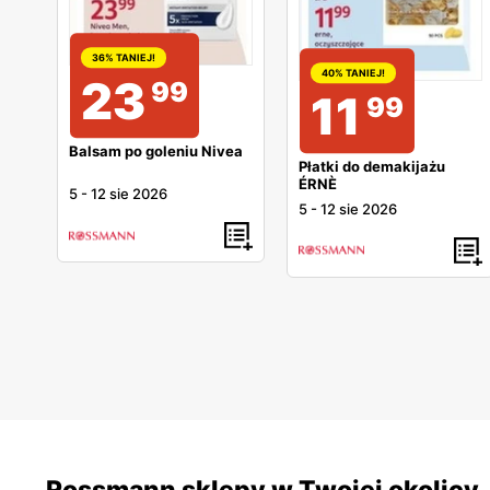
36% TANIEJ!
40% TANIEJ!
23
99
11
99
Balsam po goleniu Nivea
Płatki do demakijażu
ÉRNÈ
5
-
12 sie 2026
5
-
12 sie 2026
Rossmann sklepy w Twojej okolicy