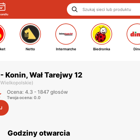
handlu
ket
Netto
Intermarche
Biedronka
Din
 Konin, Wał Tarejwy 12
 Wielkopolskie
)
Ocena: 4.3 - 1847 głosów
Twoja ocena: 0.0
J
Godziny otwarcia