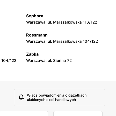
Warszawa, ul. Grójecka 17
Sephora
Rossmann
Warszawa, ul. Marszałkowska 116/122
Warszawa, ul. Grójecka 64
Rossmann
Rossmann
Warszawa, ul. Marszałkowska 104/122
Warszawa, ul. Obozowa 16
Żabka
 104/122
Warszawa, ul. Sienna 72
Włącz powiadomienia o gazetkach
ulubionych sieci handlowych