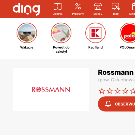
Gazetki
Produkty
Sklepy
Blog
Dni 
Wakacje
Powrót do
Kaufland
POLOmar
szkoły!
Rossmann 
(
pow. Człuchows
OBSERWU