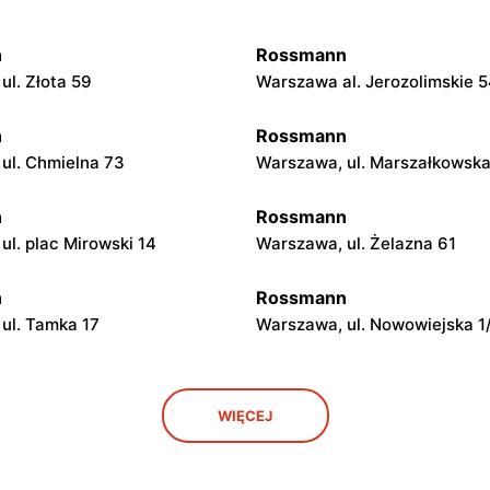
n
Rossmann
ul. Złota 59
Warszawa al. Jerozolimskie 
n
Rossmann
ul. Chmielna 73
Warszawa, ul. Marszałkowsk
n
Rossmann
ul. plac Mirowski 14
Warszawa, ul. Żelazna 61
n
Rossmann
ul. Tamka 17
Warszawa, ul. Nowowiejska 1
n
Rossmann
WIĘCEJ
ul. Marszałkowska 28
Warszawa, ul. Senatorska 2
n
Rossmann