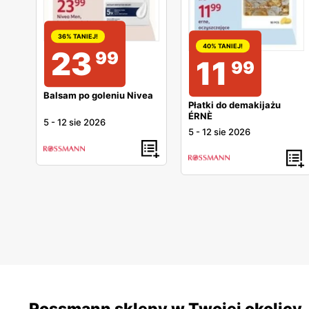
36% TANIEJ!
40% TANIEJ!
23
99
11
99
Balsam po goleniu Nivea
Płatki do demakijażu
ÉRNÈ
5
-
12 sie 2026
5
-
12 sie 2026
Rossmann sklepy w Twojej okolicy