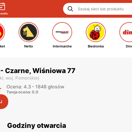
handlu
ket
Netto
Intermarche
Biedronka
Din
- Czarne, Wiśniowa 77
ki,
woj. Pomorskie
)
Ocena: 4.3 - 1848 głosów
Twoja ocena: 0.0
J
Godziny otwarcia