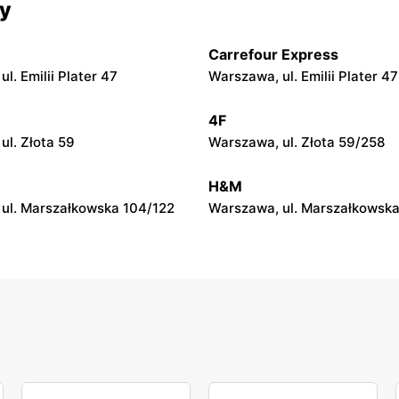
cy
ul. Marszałkowska 126/134
Warszawa, ul. Ludna 1 a
Carrefour Express
n
Rossmann
l. Emilii Plater 47
Warszawa, ul. Emilii Plater 47
ul. Wolska 19/25
Warszawa, ul. Stawki 2 a
4F
n
Rossmann
ul. Złota 59
Warszawa, ul. Złota 59/258
ul. Dzika 4
Warszawa, ul. Płocka 17
H&M
ul. Marszałkowska 104/122
Warszawa, ul. Marszałkowska