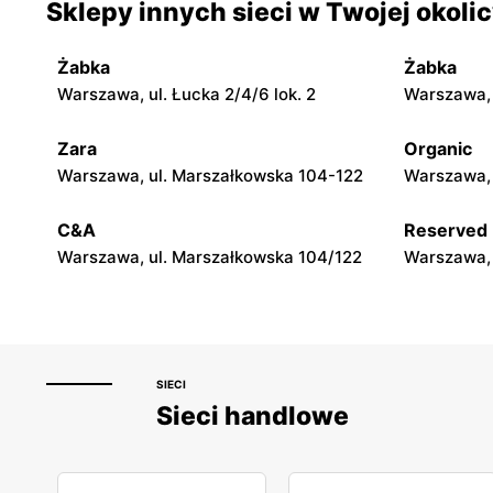
Sklepy innych sieci w Twojej okoli
Warszawa, ul. Mokotowska 1
Warszawa, 
Żabka
Żabka
Rossmann
Rossman
Warszawa, ul. Łucka 2/4/6 lok. 2
Warszawa, u
Warszawa, ul. Świętojerska 16
Warszawa, 
Zara
Organic
Rossmann
Rossman
Warszawa, ul. Marszałkowska 104-122
Warszawa, 
Warszawa, ul. Puławska 17
Warszawa, 
C&A
Reserved
Warszawa, ul. Marszałkowska 104/122
Warszawa, 
SIECI
Sieci handlowe