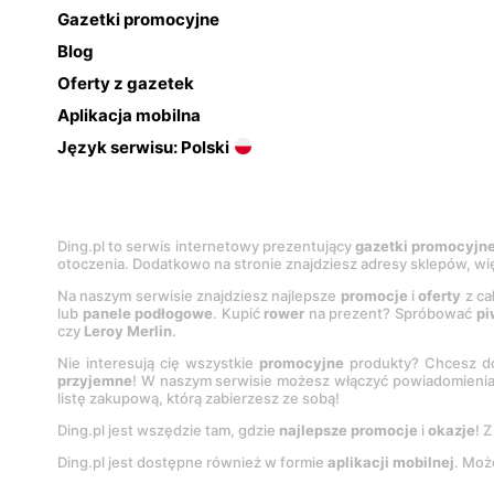
Gazetki promocyjne
Blog
Oferty z gazetek
Aplikacja mobilna
Język serwisu: Polski
Ding.pl to serwis internetowy prezentujący
gazetki promocyjn
otoczenia. Dodatkowo na stronie znajdziesz adresy sklepów, wię
Na naszym serwisie znajdziesz najlepsze
promocje
i
oferty
z ca
lub
panele podłogowe
. Kupić
rower
na prezent? Spróbować
pi
czy
Leroy Merlin
.
Nie interesują cię wszystkie
promocyjne
produkty? Chcesz do
przyjemne
! W naszym serwisie możesz włączyć powiadomieni
listę zakupową, którą zabierzesz ze sobą!
Ding.pl jest wszędzie tam, gdzie
najlepsze promocje
i
okazje
! 
Ding.pl jest dostępne również w formie
aplikacji mobilnej
. Moż