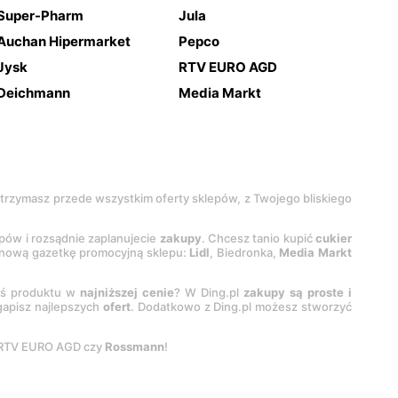
Super-Pharm
Jula
Auchan Hipermarket
Pepco
Jysk
RTV EURO AGD
Deichmann
Media Markt
 otrzymasz przede wszystkim oferty sklepów, z Twojego bliskiego
epów i rozsądnie zaplanujecie
zakupy
. Chcesz tanio kupić
cukier
z nową gazetkę promocyjną sklepu:
Lidl
, Biedronka,
Media Markt
oś produktu w
najniższej cenie
? W Ding.pl
zakupy są proste i
egapisz najlepszych
ofert
. Dodatkowo z Ding.pl możesz stworzyć
 RTV EURO AGD czy
Rossmann
!