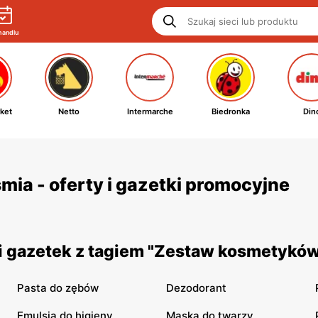
handlu
ket
Netto
Intermarche
Biedronka
Din
a - oferty i gazetki promocyjne
i gazetek z tagiem "Zestaw kosmetyków
Pasta do zębów
Dezodorant
Emulsja do higieny
Maska do twarzy