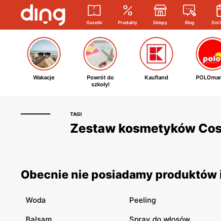
Gazetki
Produkty
Sklepy
Blog
Dni 
Wakacje
Powrót do
Kaufland
POLOmar
szkoły!
TAGI
Zestaw kosmetyków Cosmi
Obecnie nie posiadamy produktów 
Woda
Peeling
Balsam
Spray do włosów