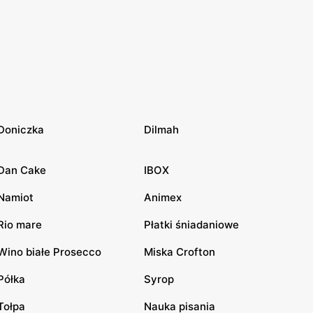
Doniczka
Dilmah
Dan Cake
IBOX
Namiot
Animex
Rio mare
Płatki śniadaniowe
Wino białe Prosecco
Miska Crofton
Półka
Syrop
Tołpa
Nauka pisania