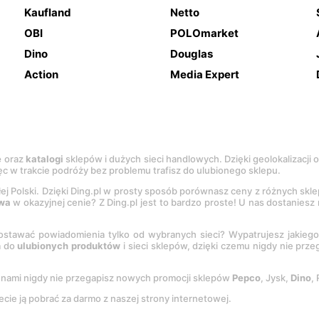
Kaufland
Netto
OBI
POLOmarket
Dino
Douglas
Action
Media Expert
e
oraz
katalogi
sklepów i dużych sieci handlowych. Dzięki geolokalizacji
c w trakcie podróży bez problemu trafisz do ulubionego sklepu.
łej Polski. Dzięki Ding.pl w prosty sposób porównasz ceny z różnych skl
wa
w okazyjnej cenie? Z Ding.pl jest to bardzo proste! U nas dostanies
stawać powiadomienia tylko od wybranych sieci? Wypatrujesz jakieg
a do
ulubionych produktów
i sieci sklepów, dzięki czemu nigdy nie prz
Z nami nigdy nie przegapisz nowych promocji sklepów
Pepco
, Jysk,
Dino
,
ecie ją pobrać za darmo z naszej strony internetowej.