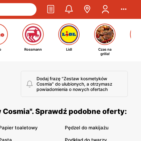
o
Rossmann
Lidl
Czas na
Ta
grilla!
kosm
Dodaj frazę "Zestaw kosmetyków
Cosmia" do ulubionych, a otrzymasz
powiadomienia o nowych ofertach
 Cosmia". Sprawdź podobne oferty:
Papier toaletowy
Pędzel do makijażu
Pasta
Podkład do twarzy