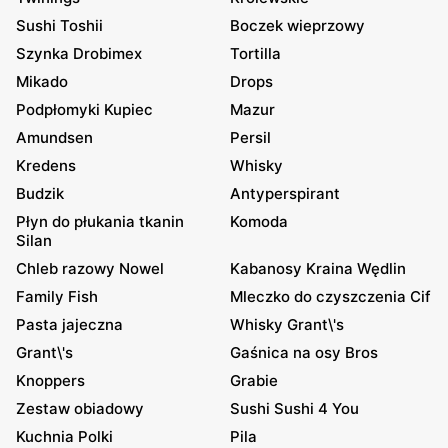
Sushi Toshii
Boczek wieprzowy
Szynka Drobimex
Tortilla
Mikado
Drops
Podpłomyki Kupiec
Mazur
Amundsen
Persil
Kredens
Whisky
Budzik
Antyperspirant
Płyn do płukania tkanin
Komoda
Silan
Chleb razowy Nowel
Kabanosy Kraina Wędlin
Family Fish
Mleczko do czyszczenia Cif
Pasta jajeczna
Whisky Grant\'s
Grant\'s
Gaśnica na osy Bros
Knoppers
Grabie
Zestaw obiadowy
Sushi Sushi 4 You
Kuchnia Polki
Pila