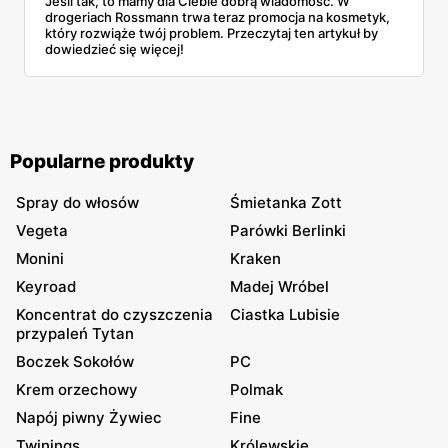
Jeśli tak, to mamy dla Ciebie dobrą wiadomość. W
drogeriach Rossmann trwa teraz promocja na kosmetyk,
który rozwiąże twój problem. Przeczytaj ten artykuł by
dowiedzieć się więcej!
Popularne produkty
Spray do włosów
Śmietanka Zott
Vegeta
Parówki Berlinki
Monini
Kraken
Keyroad
Madej Wróbel
Koncentrat do czyszczenia
Ciastka Lubisie
przypaleń Tytan
Boczek Sokołów
PC
Krem orzechowy
Polmak
Napój piwny Żywiec
Fine
Twinings
Królewskie