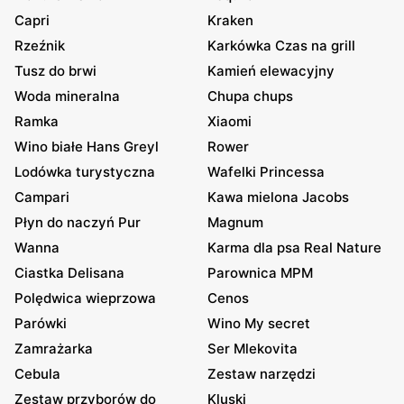
Capri
Kraken
Rzeźnik
Karkówka Czas na grill
Tusz do brwi
Kamień elewacyjny
Woda mineralna
Chupa chups
Ramka
Xiaomi
Wino białe Hans Greyl
Rower
Lodówka turystyczna
Wafelki Princessa
Campari
Kawa mielona Jacobs
Płyn do naczyń Pur
Magnum
Wanna
Karma dla psa Real Nature
Ciastka Delisana
Parownica MPM
Polędwica wieprzowa
Cenos
Parówki
Wino My secret
Zamrażarka
Ser Mlekovita
Cebula
Zestaw narzędzi
Zestaw przyborów do
Kluski