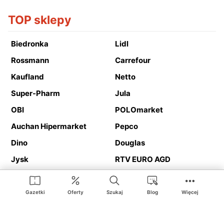
TOP sklepy
Biedronka
Lidl
Rossmann
Carrefour
Kaufland
Netto
Super-Pharm
Jula
OBI
POLOmarket
Auchan Hipermarket
Pepco
Dino
Douglas
Jysk
RTV EURO AGD
Action
Media Expert
Deichmann
Media Markt
Gazetki
Oferty
Szukaj
Blog
Więcej
Ding.pl to serwis internetowy prezentujący
gazetki promocyjne