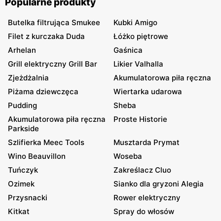
Popularne produkty
Butelka filtrująca Smukee
Kubki Amigo
Filet z kurczaka Duda
Łóżko piętrowe
Arhelan
Gaśnica
Grill elektryczny Grill Bar
Likier Valhalla
Zjeżdżalnia
Akumulatorowa piła ręczna
Piżama dziewczęca
Wiertarka udarowa
Pudding
Sheba
Akumulatorowa piła ręczna
Proste Historie
Parkside
Szlifierka Meec Tools
Musztarda Prymat
Wino Beauvillon
Woseba
Tuńczyk
Zakreślacz Cluo
Ozimek
Sianko dla gryzoni Alegia
Przysnacki
Rower elektryczny
Kitkat
Spray do włosów