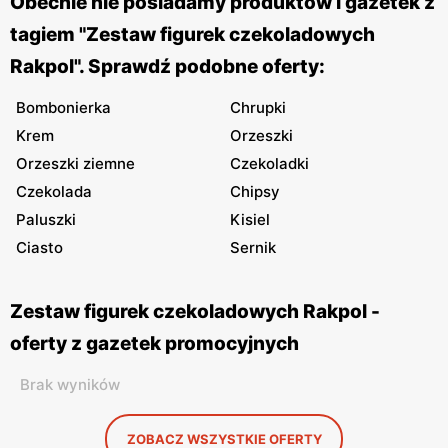
Obecnie nie posiadamy produktów i gazetek z
tagiem "Zestaw figurek czekoladowych
Rakpol". Sprawdź podobne oferty:
Bombonierka
Chrupki
Krem
Orzeszki
Orzeszki ziemne
Czekoladki
Czekolada
Chipsy
Paluszki
Kisiel
Ciasto
Sernik
Zestaw figurek czekoladowych Rakpol -
oferty z gazetek promocyjnych
Brak wyników
ZOBACZ WSZYSTKIE OFERTY