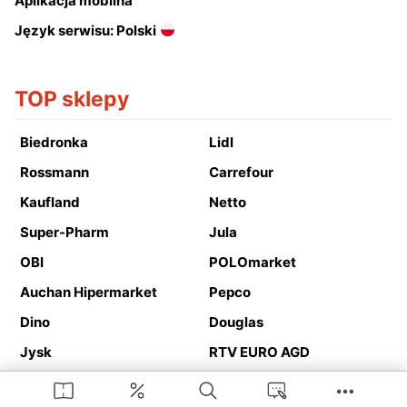
Aplikacja mobilna
Język serwisu: Polski
TOP sklepy
Biedronka
Lidl
Rossmann
Carrefour
Kaufland
Netto
Super-Pharm
Jula
OBI
POLOmarket
Auchan Hipermarket
Pepco
Dino
Douglas
Jysk
RTV EURO AGD
Action
Media Expert