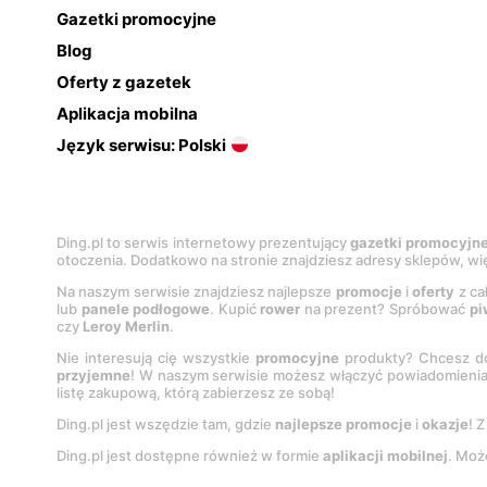
Gazetki promocyjne
Blog
Oferty z gazetek
Aplikacja mobilna
Język serwisu: Polski
Ding.pl to serwis internetowy prezentujący
gazetki promocyjn
otoczenia. Dodatkowo na stronie znajdziesz adresy sklepów, wię
Na naszym serwisie znajdziesz najlepsze
promocje
i
oferty
z ca
lub
panele podłogowe
. Kupić
rower
na prezent? Spróbować
pi
czy
Leroy Merlin
.
Nie interesują cię wszystkie
promocyjne
produkty? Chcesz do
przyjemne
! W naszym serwisie możesz włączyć powiadomieni
listę zakupową, którą zabierzesz ze sobą!
Ding.pl jest wszędzie tam, gdzie
najlepsze promocje
i
okazje
! 
Ding.pl jest dostępne również w formie
aplikacji mobilnej
. Moż