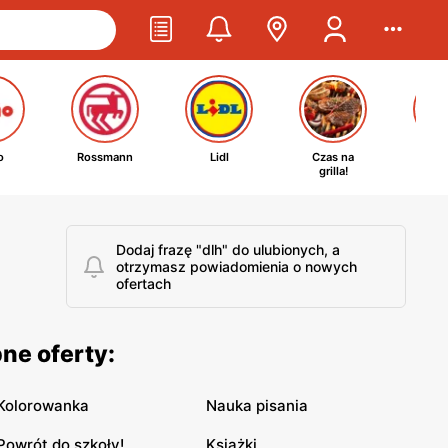
o
Rossmann
Lidl
Czas na
Ta
grilla!
kosm
Dodaj frazę "dlh" do ulubionych, a
otrzymasz powiadomienia o nowych
ofertach
ne oferty:
Kolorowanka
Nauka pisania
Powrót do szkoły!
Książki