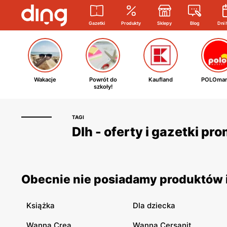
Gazetki
Produkty
Sklepy
Blog
Dni 
Wakacje
Powrót do
Kaufland
POLOmar
szkoły!
TAGI
Dlh - oferty i gazetki pr
Obecnie nie posiadamy produktów i
Książka
Dla dziecka
Wanna Crea
Wanna Cersanit