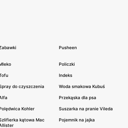
Zabawki
Pusheen
Mleko
Policzki
Tofu
Indeks
Spray do czyszczenia
Woda smakowa Kubuś
Alfa
Przekąska dla psa
Polędwica Kohler
Suszarka na pranie Vileda
Szlifierka kątowa Mac
Pojemnik na jajka
Allister