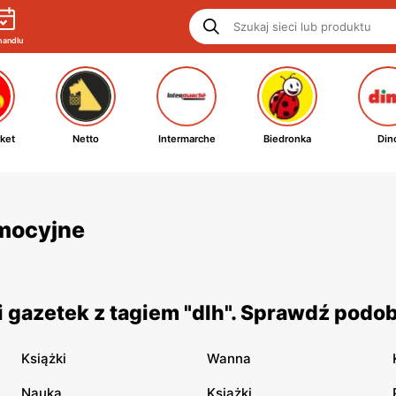
handlu
ket
Netto
Intermarche
Biedronka
Din
omocyjne
 gazetek z tagiem "dlh". Sprawdź podob
Książki
Wanna
Nauka
Ksiażki