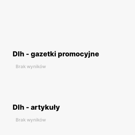
Dlh - gazetki promocyjne
Brak wyników
Dlh - artykuły
Brak wyników