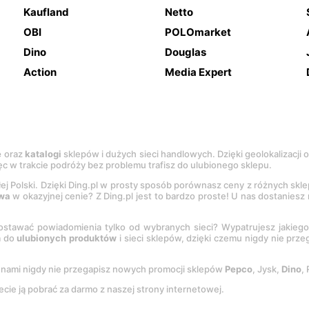
Kaufland
Netto
OBI
POLOmarket
Dino
Douglas
Action
Media Expert
e
oraz
katalogi
sklepów i dużych sieci handlowych. Dzięki geolokalizacji
c w trakcie podróży bez problemu trafisz do ulubionego sklepu.
łej Polski. Dzięki Ding.pl w prosty sposób porównasz ceny z różnych skl
wa
w okazyjnej cenie? Z Ding.pl jest to bardzo proste! U nas dostanies
stawać powiadomienia tylko od wybranych sieci? Wypatrujesz jakieg
a do
ulubionych produktów
i sieci sklepów, dzięki czemu nigdy nie prz
Z nami nigdy nie przegapisz nowych promocji sklepów
Pepco
, Jysk,
Dino
,
ecie ją pobrać za darmo z naszej strony internetowej.