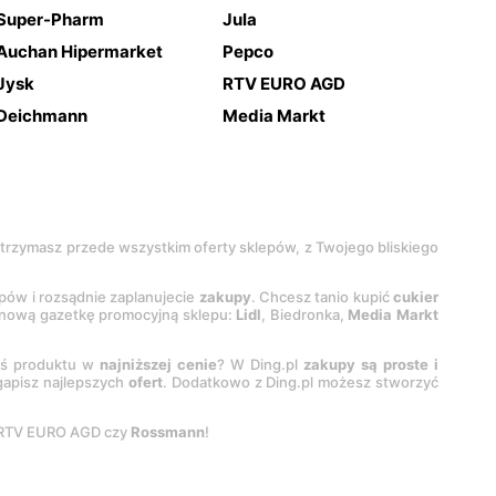
Super-Pharm
Jula
Auchan Hipermarket
Pepco
Jysk
RTV EURO AGD
Deichmann
Media Markt
 otrzymasz przede wszystkim oferty sklepów, z Twojego bliskiego
epów i rozsądnie zaplanujecie
zakupy
. Chcesz tanio kupić
cukier
z nową gazetkę promocyjną sklepu:
Lidl
, Biedronka,
Media Markt
oś produktu w
najniższej cenie
? W Ding.pl
zakupy są proste i
egapisz najlepszych
ofert
. Dodatkowo z Ding.pl możesz stworzyć
 RTV EURO AGD czy
Rossmann
!