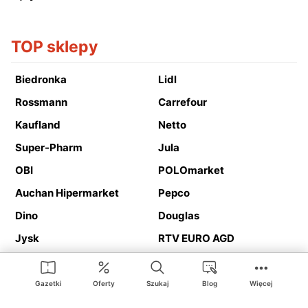
TOP sklepy
Biedronka
Lidl
Rossmann
Carrefour
Kaufland
Netto
Super-Pharm
Jula
OBI
POLOmarket
Auchan Hipermarket
Pepco
Dino
Douglas
Jysk
RTV EURO AGD
Action
Media Expert
Deichmann
Media Markt
Gazetki
Oferty
Szukaj
Blog
Więcej