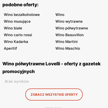
podobne oferty:
Wino bezalkoholowe
Wino
Wino musujące
Wino wytrawne
Wino białe
Wino półwytrawne
Wino carlo rossi
Wino Beauvillon
Wino Kadarka
Wino Martini
Aperitif
Wino Maschio
Wino półwytrawne Lovelli - oferty z gazetek
promocyjnych
Brak wyników
ZOBACZ WSZYSTKIE OFERTY