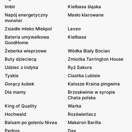
Imbir
Kiełbasa śląska
Napój energetyczny
Masło klarowane
monster
Zsiadłe mleko Mlekpol
Laveo
Bateria umywalkowa
Kiełbasa
GoodHome
Żeberka wieprzowe
Wódka Biały Bocian
Buty dzieciecę
Zmiotka Tarrington House
Udziec z indyka
Ryż Sakura
Tyskie
Ciastka Lubisie
Gorący kubek
Kalosze Kraina pingwina
Dla mamy
Brzoskwinie w syropie
Chata polska
King of Quality
Warka
Hochwald
Rozświetlacz
Balsam po goleniu Nivea
Makaron Barilla
Pedros
Dax