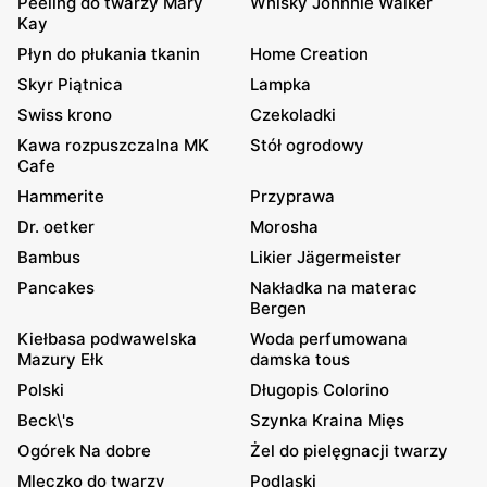
Peeling do twarzy Mary
Whisky Johnnie Walker
Kay
Płyn do płukania tkanin
Home Creation
Skyr Piątnica
Lampka
Swiss krono
Czekoladki
Kawa rozpuszczalna MK
Stół ogrodowy
Cafe
Hammerite
Przyprawa
Dr. oetker
Morosha
Bambus
Likier Jägermeister
Pancakes
Nakładka na materac
Bergen
Kiełbasa podwawelska
Woda perfumowana
Mazury Ełk
damska tous
Polski
Długopis Colorino
Beck\'s
Szynka Kraina Mięs
Ogórek Na dobre
Żel do pielęgnacji twarzy
Mleczko do twarzy
Podlaski