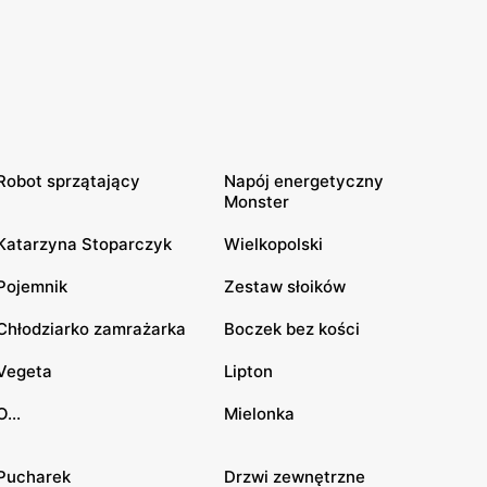
Robot sprzątający
Napój energetyczny
Monster
Katarzyna Stoparczyk
Wielkopolski
Pojemnik
Zestaw słoików
Chłodziarko zamrażarka
Boczek bez kości
Vegeta
Lipton
O...
Mielonka
Pucharek
Drzwi zewnętrzne