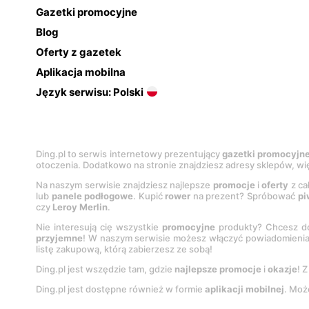
Gazetki promocyjne
Blog
Oferty z gazetek
Aplikacja mobilna
Język serwisu: Polski
Ding.pl to serwis internetowy prezentujący
gazetki promocyjn
otoczenia. Dodatkowo na stronie znajdziesz adresy sklepów, wię
Na naszym serwisie znajdziesz najlepsze
promocje
i
oferty
z ca
lub
panele podłogowe
. Kupić
rower
na prezent? Spróbować
pi
czy
Leroy Merlin
.
Nie interesują cię wszystkie
promocyjne
produkty? Chcesz do
przyjemne
! W naszym serwisie możesz włączyć powiadomieni
listę zakupową, którą zabierzesz ze sobą!
Ding.pl jest wszędzie tam, gdzie
najlepsze promocje
i
okazje
! 
Ding.pl jest dostępne również w formie
aplikacji mobilnej
. Moż