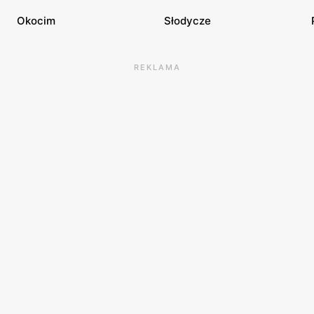
Okocim
Słodycze
REKLAMA