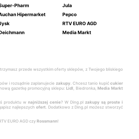
Super-Pharm
Jula
Auchan Hipermarket
Pepco
Jysk
RTV EURO AGD
Deichmann
Media Markt
 otrzymasz przede wszystkim oferty sklepów, z Twojego bliskiego
epów i rozsądnie zaplanujecie
zakupy
. Chcesz tanio kupić
cukier
z nową gazetkę promocyjną sklepu:
Lidl
, Biedronka,
Media Markt
oś produktu w
najniższej cenie
? W Ding.pl
zakupy są proste i
egapisz najlepszych
ofert
. Dodatkowo z Ding.pl możesz stworzyć
 RTV EURO AGD czy
Rossmann
!