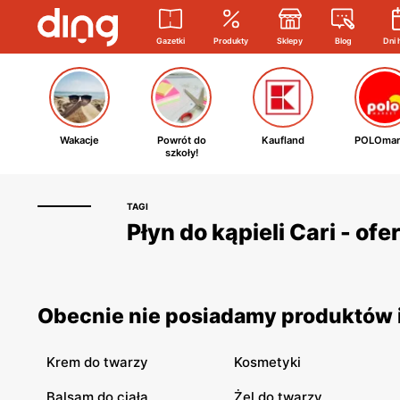
Gazetki
Produkty
Sklepy
Blog
Dni 
Wakacje
Powrót do
Kaufland
POLOmar
szkoły!
TAGI
Płyn do kąpieli Cari - of
Obecnie nie posiadamy produktów i 
Krem do twarzy
Kosmetyki
Balsam do ciała
Żel do twarzy