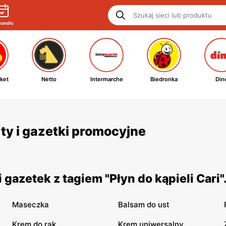
handlu
ket
Netto
Intermarche
Biedronka
Din
erty i gazetki promocyjne
gazetek z tagiem "Płyn do kąpieli Cari
Maseczka
Balsam do ust
Krem do rąk
Krem uniwersalny