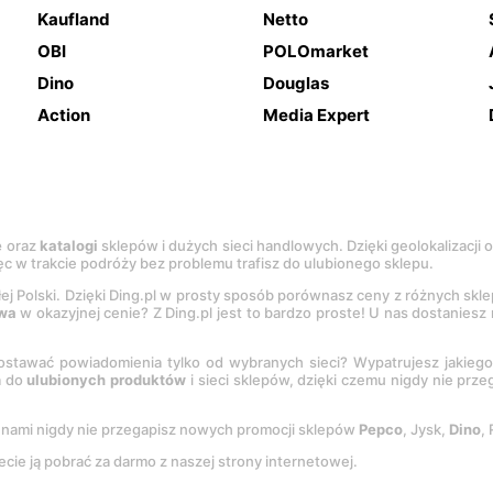
Kaufland
Netto
OBI
POLOmarket
Dino
Douglas
Action
Media Expert
e
oraz
katalogi
sklepów i dużych sieci handlowych. Dzięki geolokalizacji
c w trakcie podróży bez problemu trafisz do ulubionego sklepu.
łej Polski. Dzięki Ding.pl w prosty sposób porównasz ceny z różnych skl
wa
w okazyjnej cenie? Z Ding.pl jest to bardzo proste! U nas dostanies
stawać powiadomienia tylko od wybranych sieci? Wypatrujesz jakieg
a do
ulubionych produktów
i sieci sklepów, dzięki czemu nigdy nie prz
Z nami nigdy nie przegapisz nowych promocji sklepów
Pepco
, Jysk,
Dino
,
ecie ją pobrać za darmo z naszej strony internetowej.