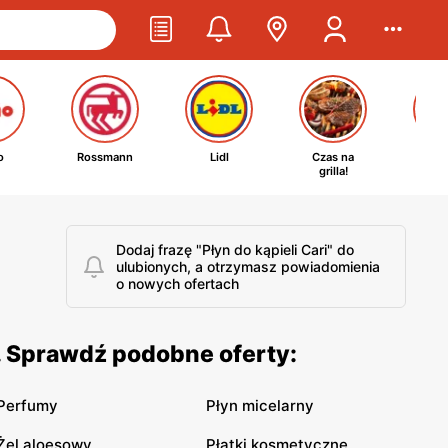
o
Rossmann
Lidl
Czas na
Ta
grilla!
kosm
Dodaj frazę "Płyn do kąpieli Cari" do
ulubionych, a otrzymasz powiadomienia
o nowych ofertach
". Sprawdź podobne oferty:
Perfumy
Płyn micelarny
Żel aloesowy
Płatki kosmetyczne