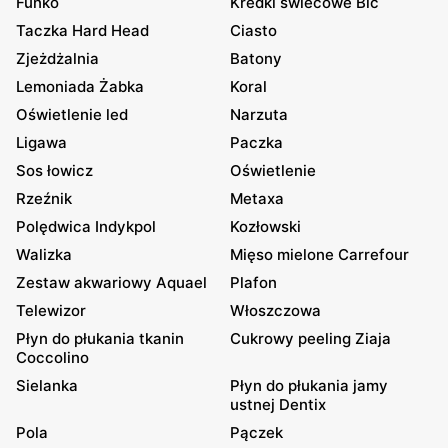
Funko
Kredki świecowe Bic
Taczka Hard Head
Ciasto
Zjeżdżalnia
Batony
Lemoniada Żabka
Koral
Oświetlenie led
Narzuta
Ligawa
Paczka
Sos łowicz
Oświetlenie
Rzeźnik
Metaxa
Polędwica Indykpol
Kozłowski
Walizka
Mięso mielone Carrefour
Zestaw akwariowy Aquael
Plafon
Telewizor
Włoszczowa
Płyn do płukania tkanin
Cukrowy peeling Ziaja
Coccolino
Sielanka
Płyn do płukania jamy
ustnej Dentix
Pola
Pączek