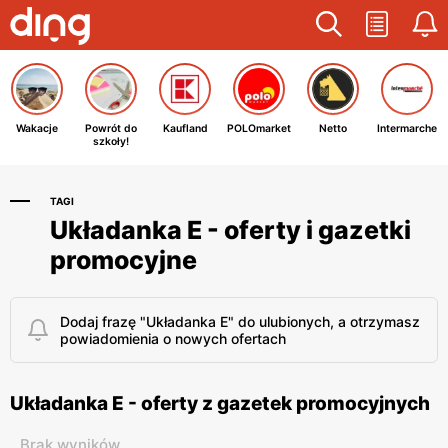
Wakacje
Powrót do
Kaufland
POLOmarket
Netto
Intermarche
szkoły!
TAGI
Układanka E - oferty i gazetki
promocyjne
Dodaj frazę "Układanka E" do ulubionych, a otrzymasz
powiadomienia o nowych ofertach
Układanka E - oferty z gazetek promocyjnych
Brak wyników