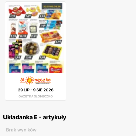
29 LIP
-
9 SIE 2026
GAZETKA SŁONECZKO
Układanka E - artykuły
Brak wyników