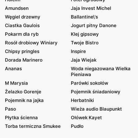
Amundsen
Jaja Invest Michel
Węgiel drzewny
Ballantine\'s
Ciastka Gaulois
Jogurt pitny Danone
Pokarm dla ryb
Klej gipsowy
Rosół drobiowy Winiary
Twoje Bistro
Chipsy pringles
Inspire
Dorada Marinero
Jaja Wiejak
Ananas
Woda niegazowana Wielka
Pieniawa
M Marysia
Parówki sokołów
Żelazko Gorenje
Pojemnik śniadaniowy
Pojemnik na jajka
Herbatniki
Paso
Wieża audio Blaupunkt
Płytka ścienna
Ołówek Kayet
Torba termiczna Smukee
Pudło