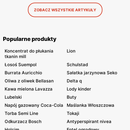
ZOBACZ WSZYSTKIE ARTYKUŁY
Popularne produkty
Koncentrat do płukania
Lion
tkanin mill
Łosoś Suempol
Schulstad
Burrata Auricchio
Sałatka jarzynowa Seko
Oliwa z oliwek Bellasan
Delta q
Kawa mielona Lavazza
Lody kinder
Lubelski
Buty
Napój gazowany Coca-Cola
Maślanka Włoszczowa
Torba Semi Line
Tokaji
Odkurzacz Bosch
Antyperspirant nivea
Holcim
Fotel ogrodowy