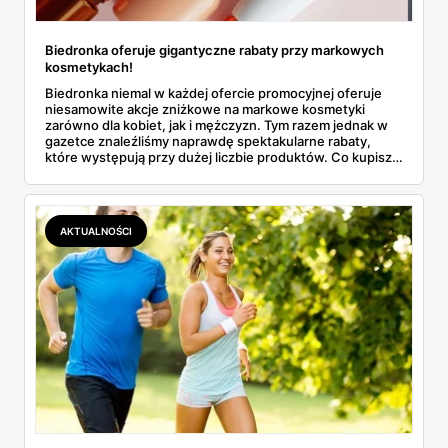
Biedronka oferuje gigantyczne rabaty przy markowych
kosmetykach!
Biedronka niemal w każdej ofercie promocyjnej oferuje
niesamowite akcje zniżkowe na markowe kosmetyki
zarówno dla kobiet, jak i mężczyzn. Tym razem jednak w
gazetce znaleźliśmy naprawdę spektakularne rabaty,
które występują przy dużej liczbie produktów. Co kupisz
taniej? Do kiedy potrwają okazje cenowe? Szczegóły
znajdziesz w naszym artykule. Przeczytaj!
AKTUALNOŚCI