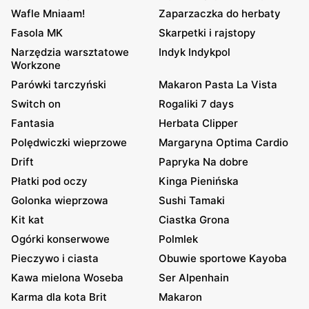
Wafle Mniaam!
Zaparzaczka do herbaty
Fasola MK
Skarpetki i rajstopy
Narzędzia warsztatowe
Indyk Indykpol
Workzone
Parówki tarczyński
Makaron Pasta La Vista
Switch on
Rogaliki 7 days
Fantasia
Herbata Clipper
Polędwiczki wieprzowe
Margaryna Optima Cardio
Drift
Papryka Na dobre
Płatki pod oczy
Kinga Pienińska
Golonka wieprzowa
Sushi Tamaki
Kit kat
Ciastka Grona
Ogórki konserwowe
Polmlek
Pieczywo i ciasta
Obuwie sportowe Kayoba
Kawa mielona Woseba
Ser Alpenhain
Karma dla kota Brit
Makaron