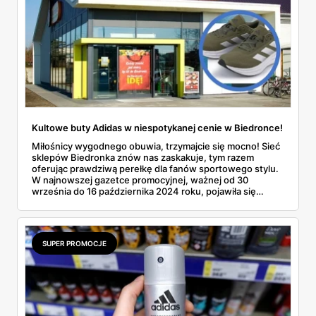
Kultowe buty Adidas w niespotykanej cenie w Biedronce!
Miłośnicy wygodnego obuwia, trzymajcie się mocno! Sieć
sklepów Biedronka znów nas zaskakuje, tym razem
oferując prawdziwą perełkę dla fanów sportowego stylu.
W najnowszej gazetce promocyjnej, ważnej od 30
września do 16 października 2024 roku, pojawiła się
oferta, która rozgrzeje serca (i stopy!) wielu z nas - buty
Adidas w niewiarygodnie atrakcyjnej cenie. Czy to nie
brzmi jak marzenie każdego łowcy okazji?
SUPER PROMOCJE