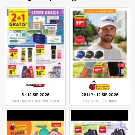
5
-
12 SIE 2026
26 LIP
-
12 SIE 2026
GAZETKA INTERMARCHE SUPER
GAZETKA BIEDRONKA