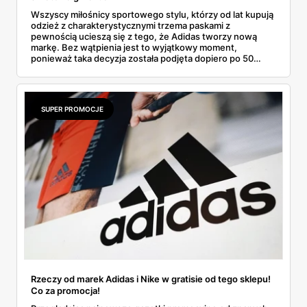
Wszyscy miłośnicy sportowego stylu, którzy od lat kupują
odzież z charakterystycznymi trzema paskami z
pewnością ucieszą się z tego, że Adidas tworzy nową
markę. Bez wątpienia jest to wyjątkowy moment,
ponieważ taka decyzja została podjęta dopiero po 50
latach i z pewnością przejdzie do historii. Ponadto jej
ambasadorką została bardzo popularna aktorka. Wiemy
też, jakie pierwsze rzeczy znajdują się w kolekcji. Dowiedz
się więcej.
SUPER PROMOCJE
Rzeczy od marek Adidas i Nike w gratisie od tego sklepu!
Co za promocja!