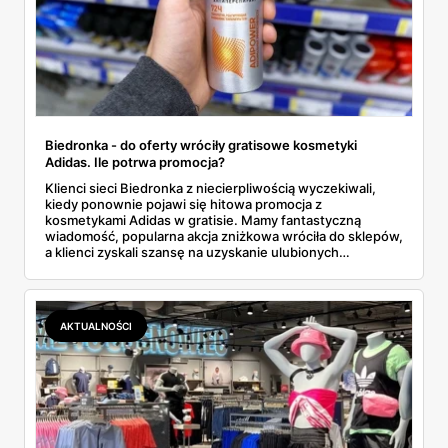
Biedronka - do oferty wróciły gratisowe kosmetyki
Adidas. Ile potrwa promocja?
Klienci sieci Biedronka z niecierpliwością wyczekiwali,
kiedy ponownie pojawi się hitowa promocja z
kosmetykami Adidas w gratisie. Mamy fantastyczną
wiadomość, popularna akcja zniżkowa wróciła do sklepów,
a klienci zyskali szansę na uzyskanie ulubionych
produktów zupełnie za darmo. Dowiedz się więcej na
temat tej oferty specjalnej.
AKTUALNOŚCI