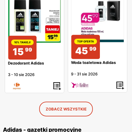
TOP OFERTA
10% TANIEJ!
45
99
15
99
Woda toaletowa Adidas
Dezodorant Adidas
9
-
31 sie 2026
3
-
10 sie 2026
ZOBACZ WSZYSTKIE
Adidas - gazetki promocyjne