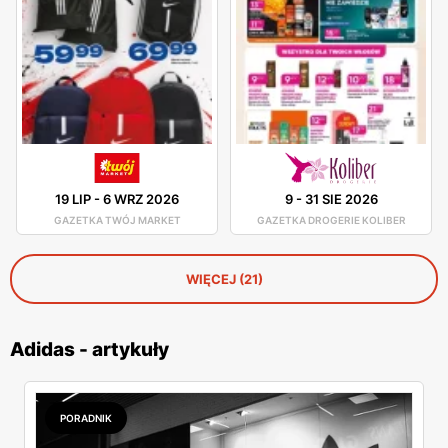
19 LIP
-
6 WRZ 2026
9
-
31 SIE 2026
GAZETKA TWÓJ MARKET
GAZETKA DROGERIE KOLIBER
WIĘCEJ (21)
Adidas - artykuły
PORADNIK