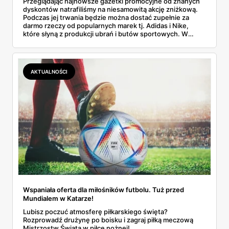
Przeglądając najnowsze gazetki promocyjne od znanych
dyskontów natrafiliśmy na niesamowitą akcję zniżkową.
Podczas jej trwania będzie można dostać zupełnie za
darmo rzeczy od popularnych marek tj. Adidas i Nike,
które słyną z produkcji ubrań i butów sportowych. W
jakich sklepach pojawi się promocja? Jakie produkty
otrzymasz w gratisie? Dowiedz się!
AKTUALNOŚCI
Wspaniała oferta dla miłośników futbolu. Tuż przed
Mundialem w Katarze!
Lubisz poczuć atmosferę piłkarskiego święta?
Rozprowadź drużynę po boisku i zagraj piłką meczową
Mistrzostw Świata w piłce nożnej!