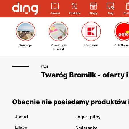
Gazetki
Produkty
Sklepy
Blog
Dni 
Wakacje
Powrót do
Kaufland
POLOmar
szkoły!
TAGI
Twaróg Bromilk - oferty 
Obecnie nie posiadamy produktów i
Jogurt
Jogurt pitny
Mleko
Śmietanka