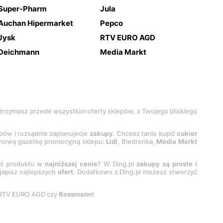
Super-Pharm
Jula
Auchan Hipermarket
Pepco
Jysk
RTV EURO AGD
Deichmann
Media Markt
 otrzymasz przede wszystkim oferty sklepów, z Twojego bliskiego
epów i rozsądnie zaplanujecie
zakupy
. Chcesz tanio kupić
cukier
z nową gazetkę promocyjną sklepu:
Lidl
, Biedronka,
Media Markt
oś produktu w
najniższej cenie
? W Ding.pl
zakupy są proste i
egapisz najlepszych
ofert
. Dodatkowo z Ding.pl możesz stworzyć
 RTV EURO AGD czy
Rossmann
!