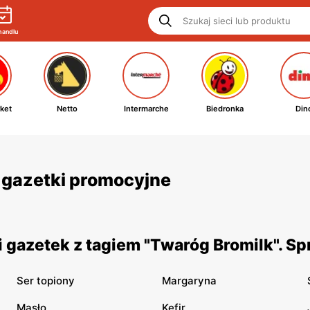
handlu
ket
Netto
Intermarche
Biedronka
Din
i gazetki promocyjne
 gazetek z tagiem "Twaróg Bromilk". S
Ser topiony
Margaryna
Masło
Kefir