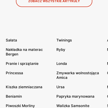
ZOBACZ WSZYSTKIE ARTYKUŁY
Sałata
Twinings
e
Nakładka na materac
Ryby
Bergen
Pranie i sprzątanie
Londa
Princessa
Zmywarka wolnostojąca
Amica
Kiszka ziemniaczana
Ursa
Beniamin
Papryka marynowana
Piwoszki Morliny
Walizka Samsonite