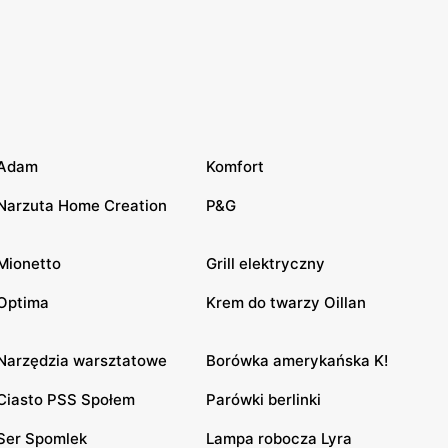
Adam
Komfort
Narzuta Home Creation
P&G
Mionetto
Grill elektryczny
Optima
Krem do twarzy Oillan
Narzędzia warsztatowe
Borówka amerykańska K!
Ciasto PSS Społem
Parówki berlinki
Ser Spomlek
Lampa robocza Lyra