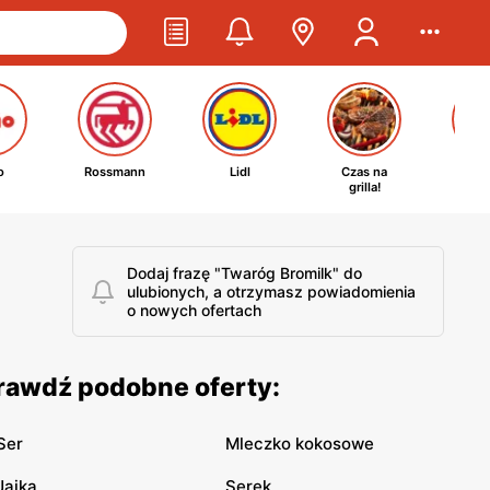
o
Rossmann
Lidl
Czas na
Ta
grilla!
kosm
Dodaj frazę "Twaróg Bromilk" do
ulubionych, a otrzymasz powiadomienia
o nowych ofertach
prawdź podobne oferty:
Ser
Mleczko kokosowe
Jajka
Serek