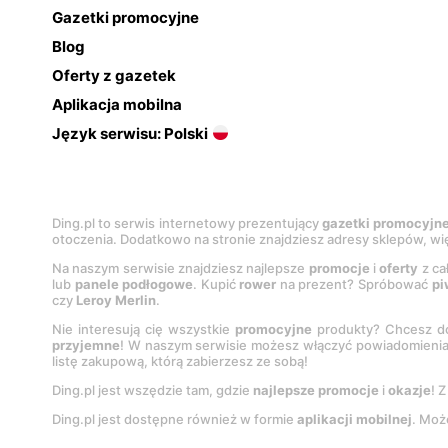
Gazetki promocyjne
Blog
Oferty z gazetek
Aplikacja mobilna
Język serwisu: Polski
Ding.pl to serwis internetowy prezentujący
gazetki promocyjn
otoczenia. Dodatkowo na stronie znajdziesz adresy sklepów, wię
Na naszym serwisie znajdziesz najlepsze
promocje
i
oferty
z ca
lub
panele podłogowe
. Kupić
rower
na prezent? Spróbować
pi
czy
Leroy Merlin
.
Nie interesują cię wszystkie
promocyjne
produkty? Chcesz do
przyjemne
! W naszym serwisie możesz włączyć powiadomieni
listę zakupową, którą zabierzesz ze sobą!
Ding.pl jest wszędzie tam, gdzie
najlepsze promocje
i
okazje
! 
Ding.pl jest dostępne również w formie
aplikacji mobilnej
. Moż