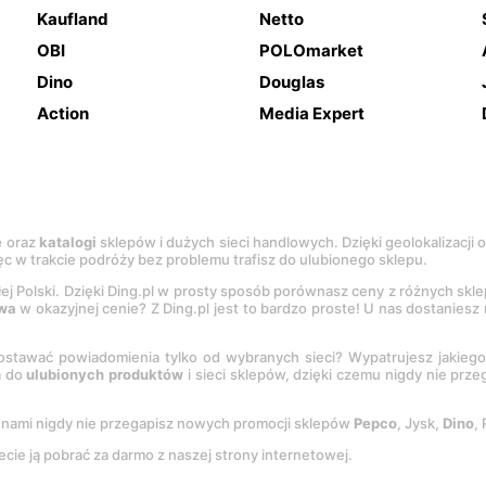
Kaufland
Netto
OBI
POLOmarket
Dino
Douglas
Action
Media Expert
e
oraz
katalogi
sklepów i dużych sieci handlowych. Dzięki geolokalizacji
c w trakcie podróży bez problemu trafisz do ulubionego sklepu.
łej Polski. Dzięki Ding.pl w prosty sposób porównasz ceny z różnych skl
wa
w okazyjnej cenie? Z Ding.pl jest to bardzo proste! U nas dostanies
stawać powiadomienia tylko od wybranych sieci? Wypatrujesz jakieg
a do
ulubionych produktów
i sieci sklepów, dzięki czemu nigdy nie prz
Z nami nigdy nie przegapisz nowych promocji sklepów
Pepco
, Jysk,
Dino
,
ecie ją pobrać za darmo z naszej strony internetowej.