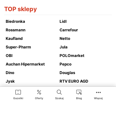
TOP sklepy
Biedronka
Lidl
Rossmann
Carrefour
Kaufland
Netto
Super-Pharm
Jula
OBI
POLOmarket
Auchan Hipermarket
Pepco
Dino
Douglas
Jysk
RTV EURO AGD
Action
Media Expert
Deichmann
Media Markt
Gazetki
Oferty
Szukaj
Blog
Więcej
Ding.pl to serwis internetowy prezentujący
gazetki promocyjne