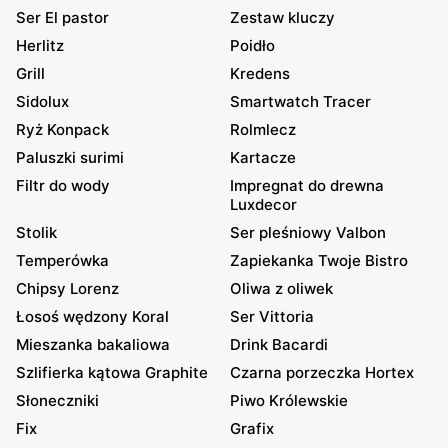
Ser El pastor
Zestaw kluczy
Herlitz
Poidło
Grill
Kredens
Sidolux
Smartwatch Tracer
Ryż Konpack
Rolmlecz
Paluszki surimi
Kartacze
Filtr do wody
Impregnat do drewna
Luxdecor
Stolik
Ser pleśniowy Valbon
Temperówka
Zapiekanka Twoje Bistro
Chipsy Lorenz
Oliwa z oliwek
Łosoś wędzony Koral
Ser Vittoria
Mieszanka bakaliowa
Drink Bacardi
Szlifierka kątowa Graphite
Czarna porzeczka Hortex
Słoneczniki
Piwo Królewskie
Fix
Grafix