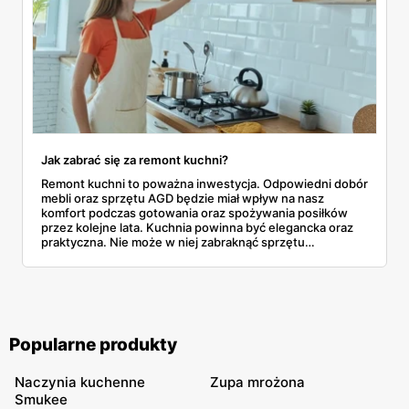
Jak zabrać się za remont kuchni?
Remont kuchni to poważna inwestycja. Odpowiedni dobór
mebli oraz sprzętu AGD będzie miał wpływ na nasz
komfort podczas gotowania oraz spożywania posiłków
przez kolejne lata. Kuchnia powinna być elegancka oraz
praktyczna. Nie może w niej zabraknąć sprzętu
gospodarstwa domowego tj. nowoczesna kuchenka,
zmywarka czy okap. Posiadając dużą kuchnię możemy
zdecydować się na wyspę z płytą gazową oraz
zlewozmywakiem. Przyjrzyjmy się, od czego zacząć
remont kuchni!
Popularne produkty
Naczynia kuchenne
Zupa mrożona
Smukee