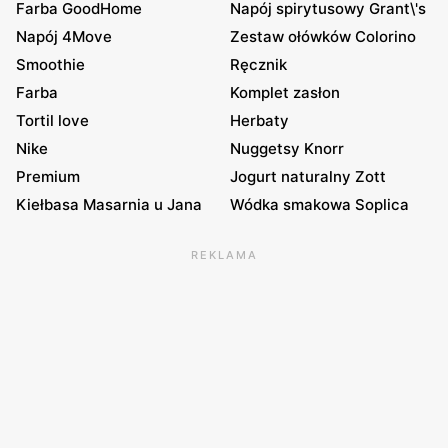
Farba GoodHome
Napój spirytusowy Grant\'s
Napój 4Move
Zestaw ołówków Colorino
Smoothie
Ręcznik
Farba
Komplet zasłon
Tortil love
Herbaty
Nike
Nuggetsy Knorr
Premium
Jogurt naturalny Zott
Kiełbasa Masarnia u Jana
Wódka smakowa Soplica
REKLAMA