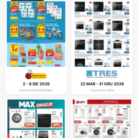
2
-
8 SIE 2026
22 MAR
-
31 GRU 2026
GAZETKA BIEDRONKA
GAZETKA TRES