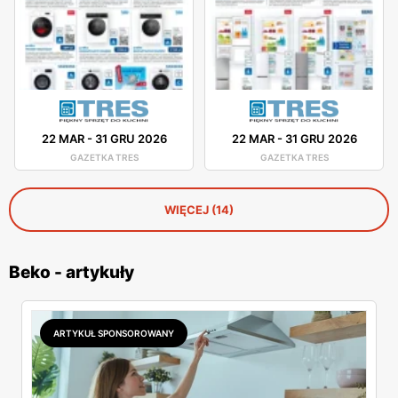
22 MAR
-
31 GRU 2026
22 MAR
-
31 GRU 2026
GAZETKA TRES
GAZETKA TRES
WIĘCEJ (14)
Beko - artykuły
ARTYKUŁ SPONSOROWANY