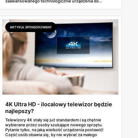
zaawansowanego technologicznie urządzenia do
swojego salonu, w Kakto znajdziesz coś dla siebie.
Przygotowaliśmy szczegółowy przegląd najciekawszych
modeli, które dostępne są w najnowszej ofercie sklepu,
wraz z ich specyfikacją techniczną oraz cenami.
ARTYKUŁ SPONSOROWANY
4K Ultra HD - ilocalowy telewizor będzie
najlepszy?
Telewizory 4K stały się już standardem i są chętnie
wybierane przez osoby szukające nowego sprzętu.
Pytanie tylko, na jaką wielkość urządzenia postawić!
Część osób obawia się, by nie wybrać za małego