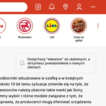
o
Rossmann
Lidl
Czas na
Ta
grilla!
kosm
Dodaj frazę "telewizor" do ulubionych, a
otrzymasz powiadomienia o nowych
ofertach
ę odbiorniki wbudowane w szafkę a w kolejnych
koło 10 lat temu sytuacja zmieniła się na tyle, że
izorów należą obecnie takie marki jak Sony,
omny wybór i różne modele związane z tym, że
 sprawia, że producenci mogą oferować urządzenia