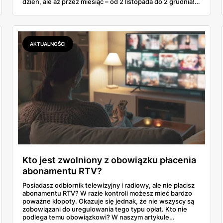
dzień, ale aż przez miesiąc – od 2 listopada do 2 grudnia!
Jeżeli lubicie polować na okazje i wyciągnąć ze sklepów
maksymalne rabaty, ta gazetka to dla Was totalny must-
see. Ale ostrzegam – możecie przegapić coś naprawdę
ciekawego, bo wybór jest tak szeroki, że ciężko się
zdecydować. Lecimy!
AKTUALNOŚCI
Kto jest zwolniony z obowiązku płacenia
abonamentu RTV?
Posiadasz odbiornik telewizyjny i radiowy, ale nie płacisz
abonamentu RTV? W razie kontroli możesz mieć bardzo
poważne kłopoty. Okazuje się jednak, że nie wszyscy są
zobowiązani do uregulowania tego typu opłat. Kto nie
podlega temu obowiązkowi? W naszym artykule