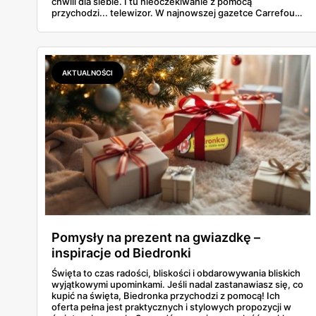
chwili dla siebie. I tu nieoczekiwanie z pomocą
przychodzi... telewizor. W najnowszej gazetce Carrefour
pojawiła się superoferta, w której aż dwa modele
telewizorów mogą odmienić sposób spędzania świąt – i
nie tylko.
AKTUALNOŚCI
Pomysły na prezent na gwiazdkę –
inspiracje od Biedronki
Święta to czas radości, bliskości i obdarowywania bliskich
wyjątkowymi upominkami. Jeśli nadal zastanawiasz się, co
kupić na święta, Biedronka przychodzi z pomocą! Ich
oferta pełna jest praktycznych i stylowych propozycji w