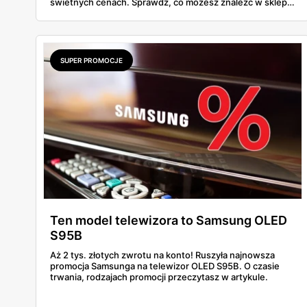
świetnych cenach. Sprawdź, co możesz znaleźć w sklepie
internetowym home.biedronka.pl i wybierz idealny
prezent na gwiazdkę.
SUPER PROMOCJE
Ten model telewizora to Samsung OLED
S95B
Aż 2 tys. złotych zwrotu na konto! Ruszyła najnowsza
promocja Samsunga na telewizor OLED S95B. O czasie
trwania, rodzajach promocji przeczytasz w artykule.