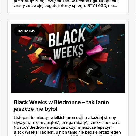
prezentuje istną ucztę dla fanów technologii. Neopunkt,
znany ze swojej bogatej oferty sprzętu RTV i AGD, nie
zawodzi i tym razem, proponując klientom szereg
atrakcyjnych promocji na najnowsze urządzenia
wiodących marek. Warto zaznaczyć, że gazetka Neopunkt
to nie tylko katalog produktów, ale prawdziwe
kompendium wiedzy dla osób poszukujących najlepszych
POLECAMY
rozwiązań technologicznych do swojego domu. Eksperci
z Neopunktu starannie wyselekcjonowali produkty, które
nie tylko spełniają najwyższe standardy jakości, ale
również odpowiadają na aktualne trendy i potrzeby
konsumentów.
Black Weeks w Biedronce – tak tanio
jeszcze nie było!
Listopad to miesiąc wielkich promocji, a z każdej strony
słyszymy „czarny piątek”, „mega rabaty”, „zniżki stulecia”…
No i co? Biedronka wjeżdża z czymś jeszcze lepszym:
Black Weeks! Tak jest, u nich tanio nie będzie przez jeden