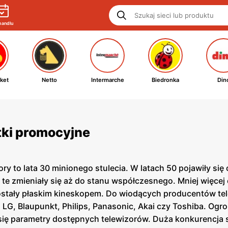
handlu
ket
Netto
Intermarche
Biedronka
Din
etki promocyjne
ory to lata 30 minionego stulecia. W latach 50 pojawiły si
 te zmieniały się aż do stanu współczesnego. Mniej więcej o
tały płaskim kineskopem. Do wiodących producentów telew
LG, Blaupunkt, Philips, Panasonic, Akai czy Toshiba. Ogr
 się parametry dostępnych telewizorów. Duża konkurencja