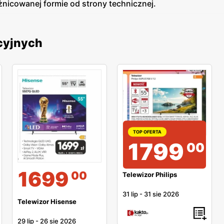
żnicowanej formie od strony technicznej.
ocyjnych
TOP OFERTA
1799
00
1699
00
Telewizor Philips
31 lip
-
31 sie 2026
Telewizor Hisense
29 lip
-
26 sie 2026