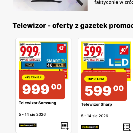
faktycznie w zró
Telewizor - oferty z gazetek prom
41% TANIEJ!
TOP OFERTA
999
00
599
00
Telewizor Samsung
Telewizor Sharp
5
-
14 sie 2026
5
-
14 sie 2026