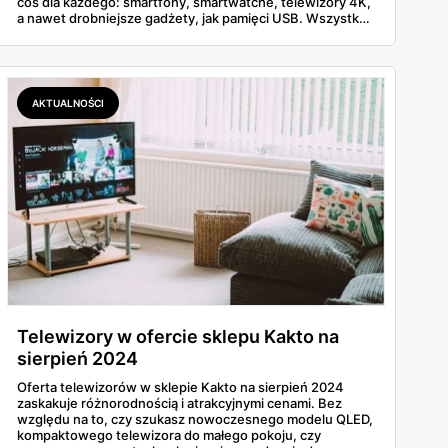
coś dla każdego: smartfony, smartwatche, telewizory 4K,
a nawet drobniejsze gadżety, jak pamięci USB. Wszystko
w rozsądnych cenach i z gwarancją solidności.
AKTUALNOŚCI
Telewizory w ofercie sklepu Kakto na
sierpień 2024
Oferta telewizorów w sklepie Kakto na sierpień 2024
zaskakuje różnorodnością i atrakcyjnymi cenami. Bez
względu na to, czy szukasz nowoczesnego modelu QLED,
kompaktowego telewizora do małego pokoju, czy