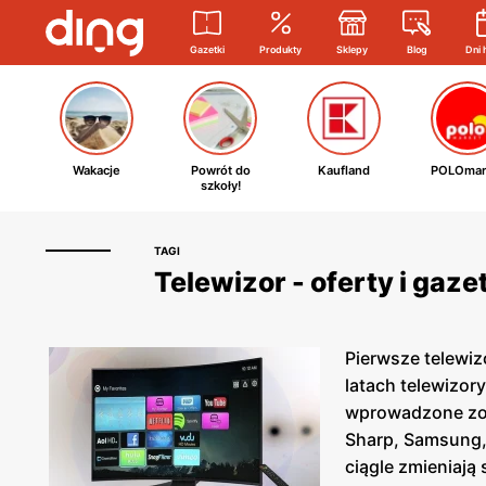
Gazetki
Produkty
Sklepy
Blog
Dni 
Wakacje
Powrót do
Kaufland
POLOmar
szkoły!
TAGI
Telewizor - oferty i gaz
Pierwsze telewiz
latach telewizory
wprowadzone zos
Sharp, Samsung, 
ciągle zmieniają