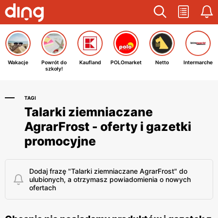
Wakacje
Powrót do
Kaufland
POLOmarket
Netto
Intermarche
szkoły!
TAGI
Talarki ziemniaczane
AgrarFrost - oferty i gazetki
promocyjne
Dodaj frazę "Talarki ziemniaczane AgrarFrost" do
ulubionych, a otrzymasz powiadomienia o nowych
ofertach