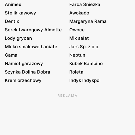
Animex
Farba Śnieżka
Stolik kawowy
Awokado
Dentix
Margaryna Rama
Serek twarogowy Almette
Owoce
Lody grycan
Mix sałat
Mleko smakowe Łaciate
Jars Sp. z o.o.
Gama
Neptun
Namiot garażowy
Kubek Bambino
Szynka Dolina Dobra
Roleta
Krem orzechowy
Indyk Indykpol
REKLAMA