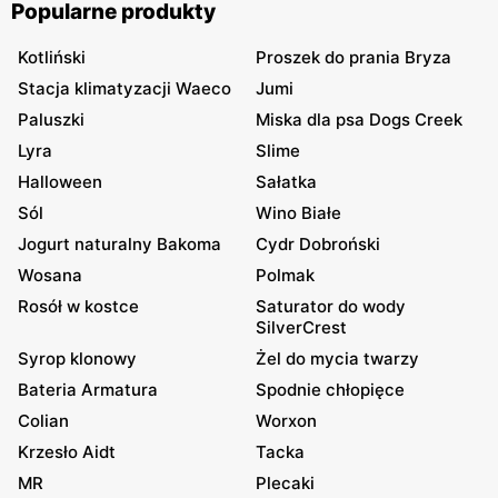
Popularne produkty
Kotliński
Proszek do prania Bryza
Stacja klimatyzacji Waeco
Jumi
Paluszki
Miska dla psa Dogs Creek
Lyra
Slime
Halloween
Sałatka
Sól
Wino Białe
Jogurt naturalny Bakoma
Cydr Dobroński
Wosana
Polmak
Rosół w kostce
Saturator do wody
SilverCrest
Syrop klonowy
Żel do mycia twarzy
Bateria Armatura
Spodnie chłopięce
Colian
Worxon
Krzesło Aidt
Tacka
MR
Plecaki