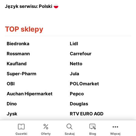
Język serwisu: Polski
TOP sklepy
Biedronka
Lidl
Rossmann
Carrefour
Kaufland
Netto
Super-Pharm
Jula
OBI
POLOmarket
Auchan Hipermarket
Pepco
Dino
Douglas
Jysk
RTV EURO AGD
Action
Media Expert
Deichmann
Media Markt
Gazetki
Oferty
Szukaj
Blog
Więcej