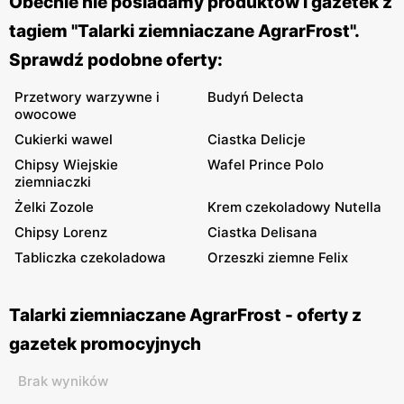
Obecnie nie posiadamy produktów i gazetek z
tagiem "Talarki ziemniaczane AgrarFrost".
Sprawdź podobne oferty:
Przetwory warzywne i
Budyń Delecta
owocowe
Cukierki wawel
Ciastka Delicje
Chipsy Wiejskie
Wafel Prince Polo
ziemniaczki
Żelki Zozole
Krem czekoladowy Nutella
Chipsy Lorenz
Ciastka Delisana
Tabliczka czekoladowa
Orzeszki ziemne Felix
Talarki ziemniaczane AgrarFrost - oferty z
gazetek promocyjnych
Brak wyników