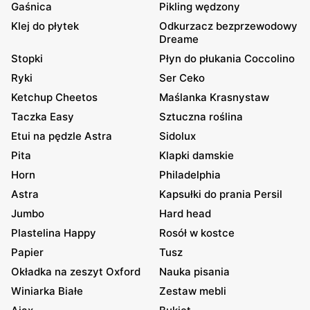
Gaśnica
Pikling wędzony
Klej do płytek
Odkurzacz bezprzewodowy
Dreame
Stopki
Płyn do płukania Coccolino
Ryki
Ser Ceko
Ketchup Cheetos
Maślanka Krasnystaw
Taczka Easy
Sztuczna roślina
Etui na pędzle Astra
Sidolux
Pita
Klapki damskie
Horn
Philadelphia
Astra
Kapsułki do prania Persil
Jumbo
Hard head
Plastelina Happy
Rosół w kostce
Papier
Tusz
Okładka na zeszyt Oxford
Nauka pisania
Winiarka Białe
Zestaw mebli