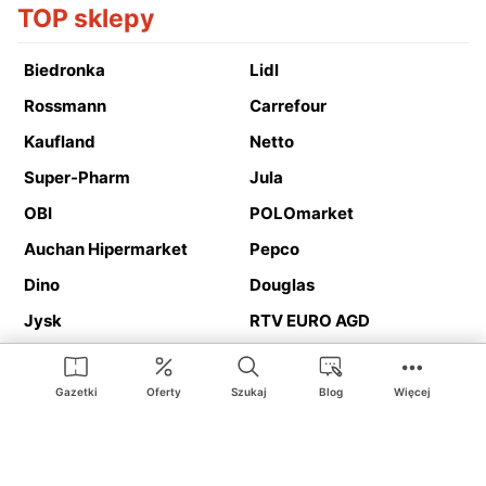
TOP sklepy
Biedronka
Lidl
Rossmann
Carrefour
Kaufland
Netto
Super-Pharm
Jula
OBI
POLOmarket
Auchan Hipermarket
Pepco
Dino
Douglas
Jysk
RTV EURO AGD
Action
Media Expert
Deichmann
Media Markt
Gazetki
Oferty
Szukaj
Blog
Więcej
Ding.pl to serwis internetowy prezentujący
gazetki promocyjne
oraz
katalogi
sklepów i dużych sieci handlowych. Dzięki