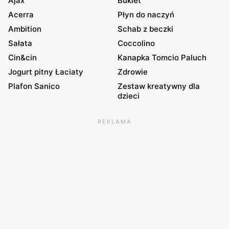
Ajax
Bukiet
Acerra
Płyn do naczyń
Ambition
Schab z beczki
Sałata
Coccolino
Cin&cin
Kanapka Tomcio Paluch
Jogurt pitny Łaciaty
Zdrowie
Plafon Sanico
Zestaw kreatywny dla
dzieci
REKLAMA