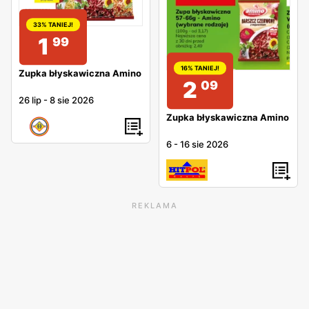
33% TANIEJ!
1
99
16% TANIEJ!
Zupka błyskawiczna Amino
2
09
26 lip
-
8 sie 2026
Zupka błyskawiczna Amino
6
-
16 sie 2026
REKLAMA