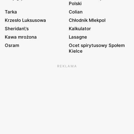
Polski
Tarka
Colian
Krzesło Luksusowa
Chłodnik Mlekpol
Sheridan\'s
Kalkulator
Kawa mrożona
Lasagne
Osram
Ocet spirytusowy Społem
Kielce
REKLAMA