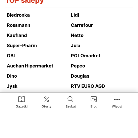
TOP sklepy
Biedronka
Lidl
Rossmann
Carrefour
Kaufland
Netto
Super-Pharm
Jula
OBI
POLOmarket
Auchan Hipermarket
Pepco
Dino
Douglas
Jysk
RTV EURO AGD
Action
Media Expert
Deichmann
Media Markt
Gazetki
Oferty
Szukaj
Blog
Więcej
Ding.pl to serwis internetowy prezentujący
gazetki promocyjne
oraz
katalogi
sklepów i dużych sieci handlowych. Dzięki
geolokalizacji otrzymasz przede wszystkim oferty sklepów, z