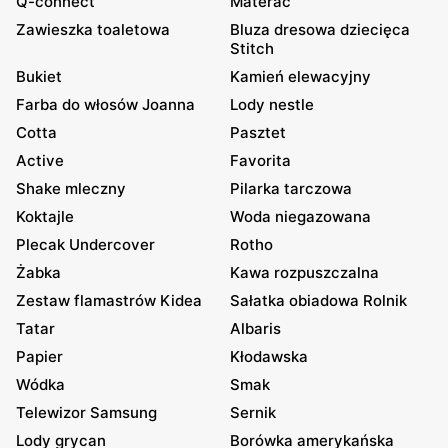
Q-connect
Materac
Zawieszka toaletowa
Bluza dresowa dziecięca
Stitch
Bukiet
Kamień elewacyjny
Farba do włosów Joanna
Lody nestle
Cotta
Pasztet
Active
Favorita
Shake mleczny
Pilarka tarczowa
Koktajle
Woda niegazowana
Plecak Undercover
Rotho
Żabka
Kawa rozpuszczalna
Zestaw flamastrów Kidea
Sałatka obiadowa Rolnik
Tatar
Albaris
Papier
Kłodawska
Wódka
Smak
Telewizor Samsung
Sernik
Lody grycan
Borówka amerykańska