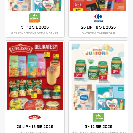
5
-
12 SIE 2026
26 LIP
-
8 SIE 2026
GAZETKA STOKROTKA MARKET
GAZETKA CARREFOUR
29 LIP
-
12 SIE 2026
5
-
12 SIE 2026
GAZETKA DELISSO
GAZETKA STOKROTKA SUPERMARKET