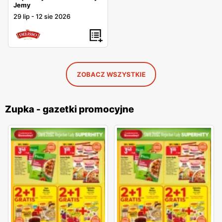
Jemy
29 lip
-
12 sie 2026
ZOBACZ WSZYSTKIE
Zupka - gazetki promocyjne