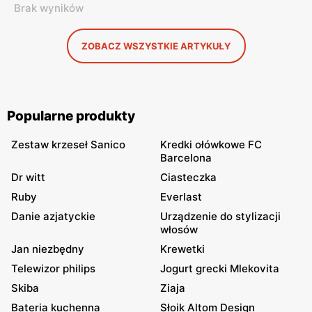
Brak wyników
ZOBACZ WSZYSTKIE ARTYKUŁY
Popularne produkty
Zestaw krzeseł Sanico
Kredki ołówkowe FC
Barcelona
Dr witt
Ciasteczka
Ruby
Everlast
Danie azjatyckie
Urządzenie do stylizacji
włosów
Jan niezbędny
Krewetki
Telewizor philips
Jogurt grecki Mlekovita
Skiba
Ziaja
Bateria kuchenna
Słoik Altom Design