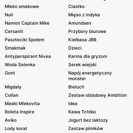
Mleko smakowe
Ciastko
Nuii
Mięso z indyka
Namiot Captain Mike
Amundsen
Cersanit
Przybory biurowe
Paszteciki Społem
Kiełbasa JBB
Smakmak
Dzieci
Antyperspirant Nivea
Karma dla gryzoni
Woda Selenka
Serek wiejski
Gont
Napój energetyczny
monster
Migdały
Bieluch
Colian
Zestaw obiadowy Ambition
Masło Mlekovita
Idea
Roleta Inspire
Kawa Tchibo
Aviko
Jogurt bez laktozy
Lody koral
Zestaw pilników