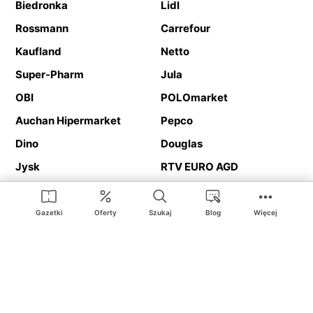
Biedronka
Lidl
Rossmann
Carrefour
Kaufland
Netto
Super-Pharm
Jula
OBI
POLOmarket
Auchan Hipermarket
Pepco
Dino
Douglas
Jysk
RTV EURO AGD
Action
Media Expert
Deichmann
Media Markt
Gazetki
Oferty
Szukaj
Blog
Więcej
Ding.pl to serwis internetowy prezentujący
gazetki promocyjne
oraz
katalogi
sklepów i dużych sieci handlowych. Dzięki
geolokalizacji otrzymasz przede wszystkim oferty sklepów, z
Twojego bliskiego otoczenia. Dodatkowo na stronie znajdziesz
adresy sklepów, więc w trakcie podróży bez problemu trafisz do
ulubionego sklepu.