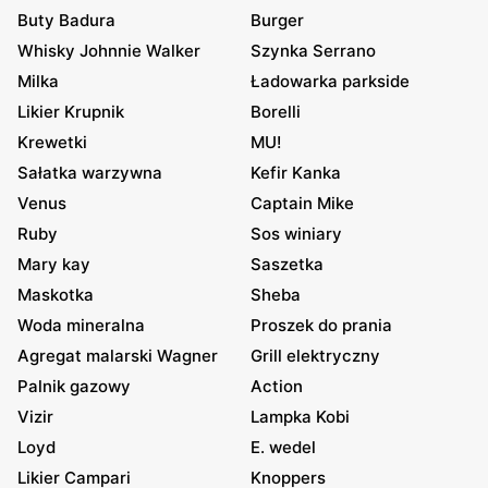
Buty Badura
Burger
Whisky Johnnie Walker
Szynka Serrano
Milka
Ładowarka parkside
Likier Krupnik
Borelli
Krewetki
MU!
Sałatka warzywna
Kefir Kanka
Venus
Captain Mike
Ruby
Sos winiary
Mary kay
Saszetka
Maskotka
Sheba
Woda mineralna
Proszek do prania
Agregat malarski Wagner
Grill elektryczny
Palnik gazowy
Action
Vizir
Lampka Kobi
Loyd
E. wedel
Likier Campari
Knoppers