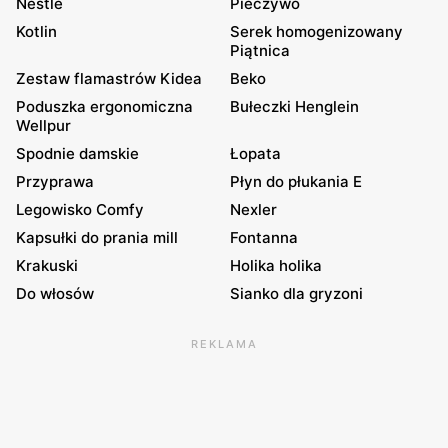
Nestle
Pieczywo
Kotlin
Serek homogenizowany
Piątnica
Zestaw flamastrów Kidea
Beko
Poduszka ergonomiczna
Bułeczki Henglein
Wellpur
Spodnie damskie
Łopata
Przyprawa
Płyn do płukania E
Legowisko Comfy
Nexler
Kapsułki do prania mill
Fontanna
Krakuski
Holika holika
Do włosów
Sianko dla gryzoni
REKLAMA