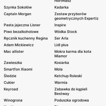
Hortmasz
Szynka Sokołów
Kadarka
Captain Morgan
Zestaw przyborów
geometrycznych Expertiz
Pasta jajeczna Lisner
Inspire
Piwo bezalkoholowe
Wódka Stock
Ręcznik kuchenny Regina
Ser Arla
Adam Mickiewicz
Lidl plus
Mac allister
Mokra karma dla kota
Miamor
Zawieszka
Kosiarka
Smartfon Xiaomi
Mola
Śledzie
Ketchup Roleski
Cukier
Warmia
Keyroad
Zabawka do kąpieli
Bestway
Winogrona
Poduszka ogrodowa