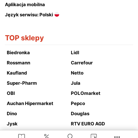
Aplikacja mobilna
Język serwisu: Polski
TOP sklepy
Biedronka
Lidl
Rossmann
Carrefour
Kaufland
Netto
Super-Pharm
Jula
OBI
POLOmarket
Auchan Hipermarket
Pepco
Dino
Douglas
Jysk
RTV EURO AGD
Action
Media Expert