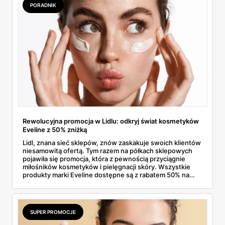
PORADNIK
Rewolucyjna promocja w Lidlu: odkryj świat kosmetyków
Eveline z 50% zniżką
Lidl, znana sieć sklepów, znów zaskakuje swoich klientów
niesamowitą ofertą. Tym razem na półkach sklepowych
pojawiła się promocja, która z pewnością przyciągnie
miłośników kosmetyków i pielęgnacji skóry. Wszystkie
produkty marki Eveline dostępne są z rabatem 50% na
drugi, tańszy produkt. To idealna okazja, aby odświeżyć
swoją kosmetyczkę i wypróbować nowe, innowacyjne
formuły.
SUPER PROMOCJE