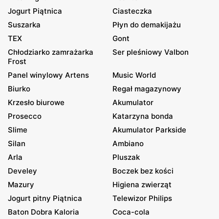
Jogurt Piątnica
Ciasteczka
Suszarka
Płyn do demakijażu
TEX
Gont
Chłodziarko zamrażarka
Ser pleśniowy Valbon
Frost
Panel winylowy Artens
Music World
Biurko
Regał magazynowy
Krzesło biurowe
Akumulator
Prosecco
Katarzyna bonda
Slime
Akumulator Parkside
Silan
Ambiano
Arla
Pluszak
Develey
Boczek bez kości
Mazury
Higiena zwierząt
Jogurt pitny Piątnica
Telewizor Philips
Baton Dobra Kaloria
Coca-cola