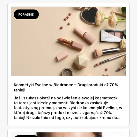
PORADNIK
Kosmetyki Eveline w Biedronce – Drugi produkt aż 70%
taniej!
Jeśli szukasz okazji na odświeżenie swojej kosmetyczki,
to teraz jest idealny moment! Biedronka zaskakuje
fantastyczną promocją na wszystkie kosmetyki Eveline, w
której drugi, tańszy produkt możesz zgarnąć aż 70%
taniej! Niezależnie od tego, czy potrzebujesz kremu do
twarzy, podkładu, tuszu do rzęs, czy też produktów
pielęgnacyjnych, teraz możesz połączyć dowolne
kosmetyki Eveline i zaoszczędzić przy tym sporą kwotę.